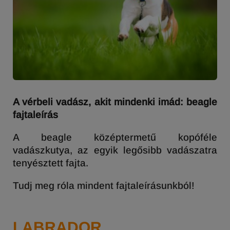
A vérbeli vadász, akit mindenki imád: beagle
fajtaleírás
A beagle középtermetű kopóféle
vadászkutya, az egyik legősibb vadászatra
tenyésztett fajta.
Tudj meg róla mindent fajtaleírásunkból!
LABRADOR