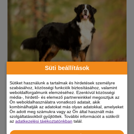
Süti beállítások
A jóságos óriás, akit mindenki imád: berni
Sütiket használunk a tartalmak és hirdetések személyre
szabásához, közösségi funkciók biztosításához, valamint
pásztor fajtabemutató
weboldalforgalmunk elemzéséhez. Ezenkívül közösségi
média-, hirdető- és elemező partnereinkkel megosztjuk az
Ön weboldalhasználatra vonatkozó adatait, akik
A berni pásztorkutya egy rendkívül sokoldalú
kombinálhatják az adatokat más olyan adatokkal, amelyeket
munkakutya a svájci Alpokból származik.
Ön adott meg számukra vagy az Ön által használt más
szolgáltatásokból gyűjtöttek. További információt a sütikről
az
adatkezelési tájékoztatónkban
talál.
Tudj meg róla mindent fajtaleírásunkból!