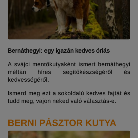
Bernáthegyi: egy igazán kedves óriás
A svájci mentőkutyaként ismert bernáthegyi
méltán híres segítőkészségéről és
kedvességéről.
Ismerd meg ezt a sokoldalú kedves fajtát és
tudd meg, vajon neked való választás-e.
BERNI PÁSZTOR KUTYA