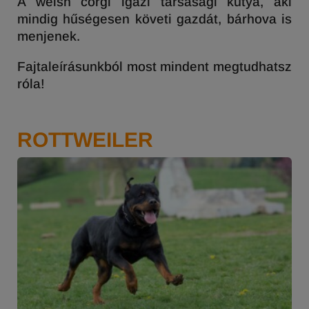
A welsh corgi igazi társasági kutya, aki
mindig hűségesen követi gazdát, bárhova is
menjenek.
Fajtaleírásunkból most mindent megtudhatsz
róla!
ROTTWEILER