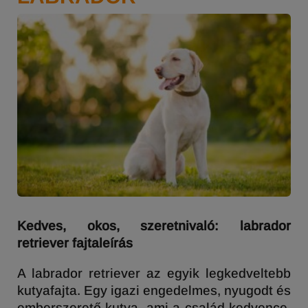
Kedves, okos, szeretnivaló: labrador
retriever fajtaleírás
A labrador retriever az egyik legkedveltebb
kutyafajta. Egy igazi engedelmes, nyugodt és
emberszerető kutya, ami a család kedvence.