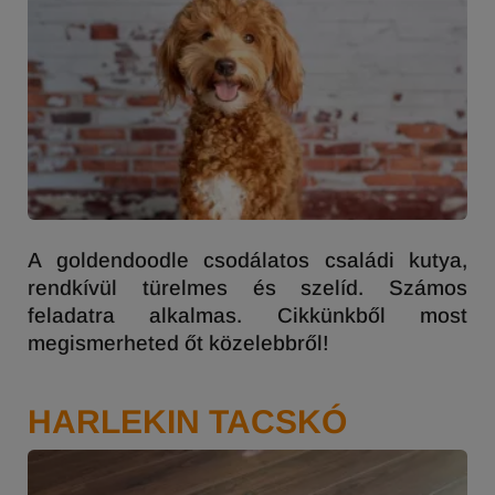
A goldendoodle csodálatos családi kutya,
rendkívül türelmes és szelíd. Számos
feladatra alkalmas. Cikkünkből most
megismerheted őt közelebbről!
HARLEKIN TACSKÓ