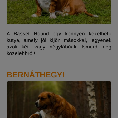
A Basset Hound egy könnyen kezelhető
kutya, amely jól kijön másokkal, legyenek
azok két- vagy négylábúak. Ismerd meg
közelebbről!
BERNÁTHEGYI