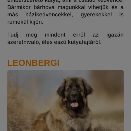
Bármikor bárhova magunkkal vihetjük és a
más házikedvencekkel, gyerekekkel is
remekül kijön.
Tudj meg mindent erről az igazán
szeretnivaló, éles eszű kutyafajtáról.
LEONBERGI