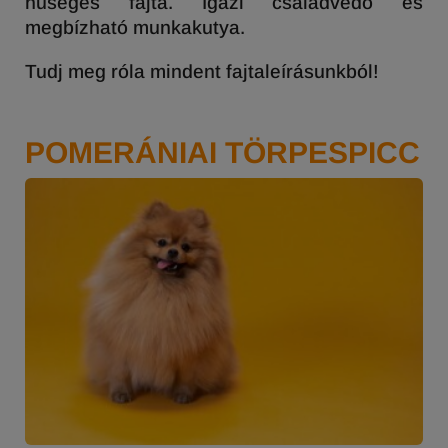
hűséges fajta. Igazi családvédő és
megbízható munkakutya.
Tudj meg róla mindent fajtaleírásunkból!
POMERÁNIAI TÖRPESPICC