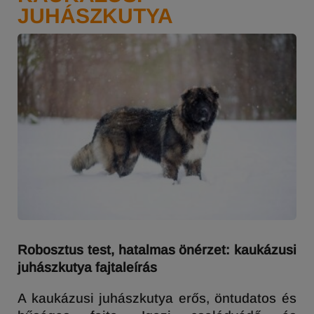
JUHÁSZKUTYA
Robosztus test, hatalmas önérzet: kaukázusi
juhászkutya fajtaleírás
A kaukázusi juhászkutya erős, öntudatos és