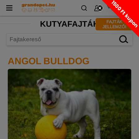
1500 Ft kupo
KUTYAFAJTÁK
FAJTÁK
JELLEMZŐI
ANGOL BULLDOG