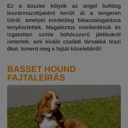
Ez a büszke kölyök az angol bulldog
leszármazottjaként került át a tengeren
túlról, amelyet eredetileg bikacsalogatásra
tenyésztettek. Magabiztos viselkedésük és
izgatottan szinte bohócszerű játékukról
ismertek, ami kiváló családi társakká teszi
őket. Ismerd meg a fajtát közelebbről!
BASSET HOUND
FAJTALEÍRÁS