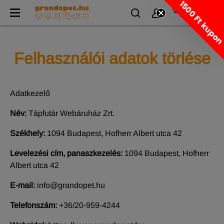
1500 Ft kupo
Felhasználói adatok törlése
Adatkezelő
Név:
Tápfutár Webáruház Zrt.
Székhely:
1094 Budapest, Hofherr Albert utca 42
Levelezési cím, panaszkezelés:
1094 Budapest, Hofherr
Albert utca 42
E-mail:
info@grandopet.hu
Telefonszám:
+36/20-959-4244