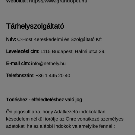
Weboldal:
https://www.grandopet.hu
Tárhelyszolgáltató
Név:
C-Host Kereskedelmi és Szolgáltató Kft
Levelezési cím:
1115 Budapest, Halmi utca 29.
E-mail cím:
info@nethely.hu
Telefonszám:
+36 1 445 20 40
Törléshez - elfeledtetéshez való jog
Ön jogosult arra, hogy Adatkezelő indokolatlan
késedelem nélkül törölje az Önre vonatkozó személyes
adatokat, ha az alábbi indokok valamelyike fennáll: