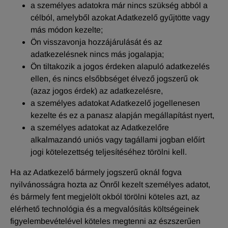
a személyes adatokra már nincs szükség abból a
célból, amelyből azokat Adatkezelő gyűjtötte vagy
más módon kezelte;
Ön visszavonja hozzájárulását és az
adatkezelésnek nincs más jogalapja;
Ön tiltakozik a jogos érdeken alapuló adatkezelés
ellen, és nincs elsőbbséget élvező jogszerű ok
(azaz jogos érdek) az adatkezelésre,
a személyes adatokat Adatkezelő jogellenesen
kezelte és ez a panasz alapján megállapítást nyert,
a személyes adatokat az Adatkezelőre
alkalmazandó uniós vagy tagállami jogban előírt
jogi kötelezettség teljesítéséhez törölni kell.
Ha az Adatkezelő bármely jogszerű oknál fogva
nyilvánosságra hozta az Önről kezelt személyes adatot,
és bármely fent megjelölt okból törölni köteles azt, az
elérhető technológia és a megvalósítás költségeinek
figyelembevételével köteles megtenni az észszerűen