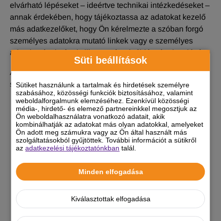
elvárható lépéseket – ideértve technikai intézkedéseket –
annak érdekében, hogy tájékoztassa az adatokat kezelő
más adatkezelőket, hogy Ön kérelmezte a szóban forgó
személyes adatokra mutató linkek vagy e személyes
adatok másolatának, illetve másodpéldányának törlését.
Süti beállítások
A törlés nem alkalmazandó, amennyiben az adatkezelés
szükséges:
Sütiket használunk a tartalmak és hirdetések személyre
szabásához, közösségi funkciók biztosításához, valamint
weboldalforgalmunk elemzéséhez. Ezenkívül közösségi
a véleménynyilvánítás szabadságához és a
média-, hirdető- és elemező partnereinkkel megosztjuk az
tájékozódáshoz való jog gyakorlása céljából;
Ön weboldalhasználatra vonatkozó adatait, akik
kombinálhatják az adatokat más olyan adatokkal, amelyeket
a személyes adatok kezelését előíró, az
Ön adott meg számukra vagy az Ön által használt más
adatkezelőre alkalmazandó uniós vagy tagállami
szolgáltatásokból gyűjtöttek. További információt a sütikről
az
adatkezelési tájékoztatónkban
talál.
jog szerinti kötelezettség teljesítése (ilyen eset a
számlázás keretében megvalósuló adatkezelés,
Minden elfogadása
mivel a számla megőrzését jogszabály írja elő),
illetve közérdekből vagy az adatkezelőre ruházott
közhatalmi jogosítvány gyakorlása keretében
Kiválasztottak elfogadása
végzett feladat végrehajtása céljából;