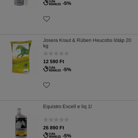
-5%
Josera Kraut & Rüben Heucobs lótáp 20
kg
12 590 Ft
-5%
Equistro Excell e liq 1l
26 890 Ft
-5%