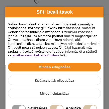
Süti beállítások
Josera Sport Plus lótáp 15kg
Sütiket használunk a tartalmak és hirdetések személyre
szabásához, közösségi funkciók biztosításához, valamint
weboldalforgalmunk elemzéséhez. Ezenkívül közösségi
13 990 Ft
média-, hirdető- és elemező partnereinkkel megosztjuk az
Ön weboldalhasználatra vonatkozó adatait, akik
-5%
kombinálhatják az adatokat más olyan adatokkal, amelyeket
Ön adott meg számukra vagy az Ön által használt más
szolgáltatásokból gyűjtöttek. További információt a sütikről
az
adatkezelési tájékoztatónkban
talál.
Minden elfogadása
Equistro Kerabol biotin forte 1kg
Kiválasztottak elfogadása
22 490 Ft
Minden elutasítása
-5%
Szükséges
Analitika