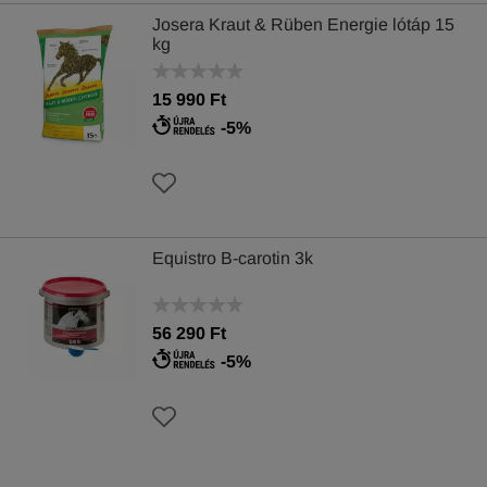
Josera Kraut & Rüben Energie lótáp 15
kg
15 990 Ft
-5%
Equistro B-carotin 3k
56 290 Ft
-5%