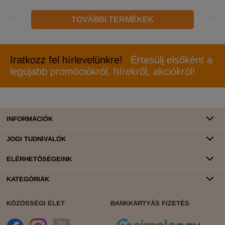
TOVÁBBI TERMÉKEK
Iratkozz fel hírlevelünkre!
Értesülj elsőként a
legújabb promóciókról, hírekről, akciókról!
INFORMÁCIÓK
JOGI TUDNIVALÓK
ELÉRHETŐSÉGEINK
KATEGÓRIÁK
KÖZÖSSÉGI ÉLET
BANKKÁRTYÁS FIZETÉS