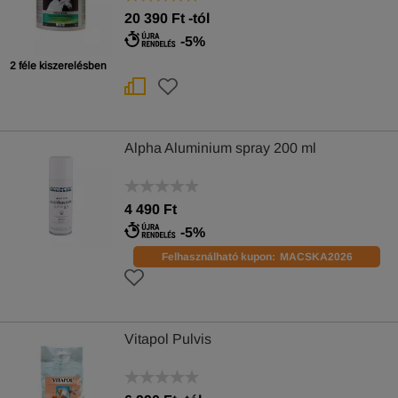
20 390
Ft
-tól
-5%
2 féle kiszerelésben
Alpha Aluminium spray 200 ml
4 490 Ft
-5%
Felhasználható kupon:
MACSKA2026
Vitapol Pulvis