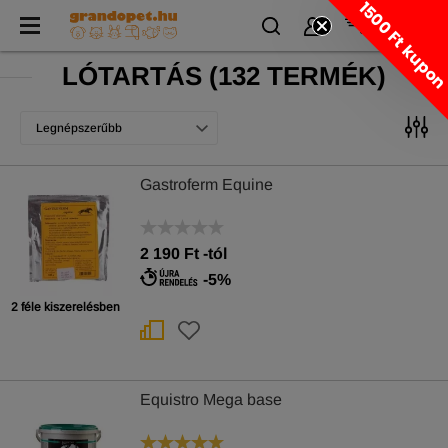
1500 Ft kupo
LÓTARTÁS
(
132 TERMÉK)
Legnépszerűbb
Gastroferm Equine
2 190
Ft
-tól
-5%
2 féle kiszerelésben
Equistro Mega base