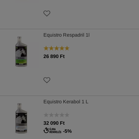
Equistro Respadril 1l
26 890 Ft
Equistro Kerabol 1 L
32 090 Ft
-5%