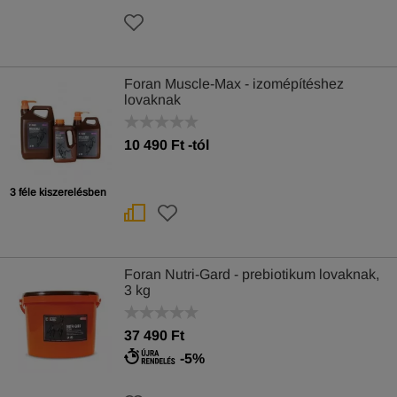
Foran Muscle-Max - izomépítéshez
lovaknak
10 490
Ft
-tól
3 féle kiszerelésben
Foran Nutri-Gard - prebiotikum lovaknak,
3 kg
37 490 Ft
-5%