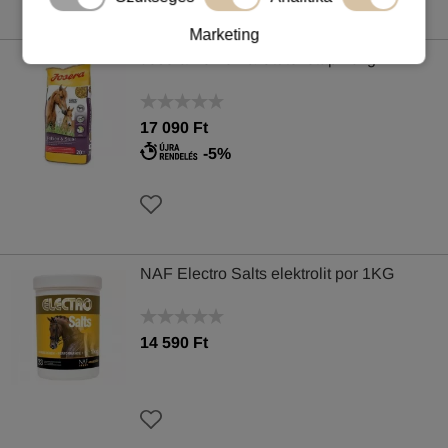
Marketing
Josera Fohlen & Stute lótáp 20kg
17 090 Ft
-5%
NAF Electro Salts elektrolit por 1KG
14 590 Ft