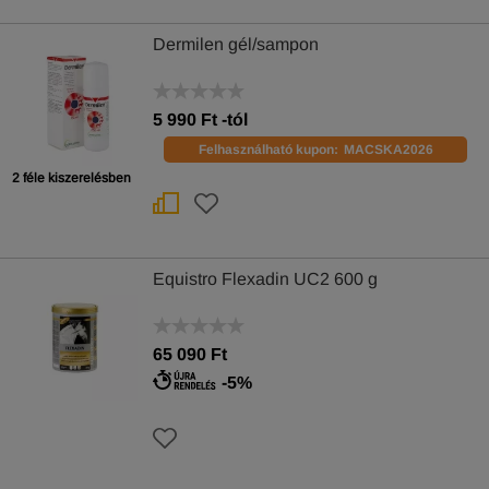
Dermilen gél/sampon
5 990
Ft
-tól
Felhasználható kupon:
MACSKA2026
2 féle kiszerelésben
Equistro Flexadin UC2 600 g
65 090 Ft
-5%