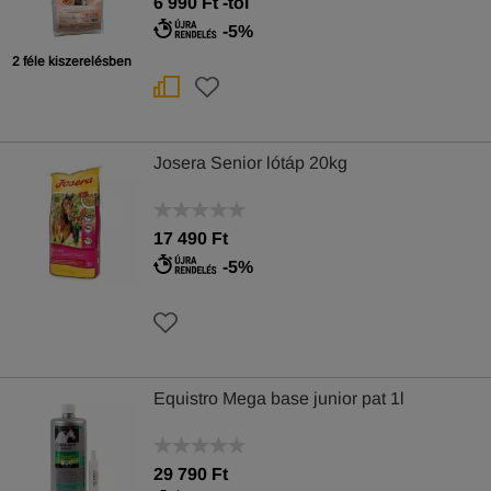
6 990
Ft
-tól
-5%
2 féle kiszerelésben
Josera Senior lótáp 20kg
17 490 Ft
-5%
Equistro Mega base junior pat 1l
29 790 Ft