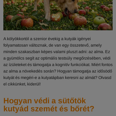
A kölyökkortól a szenior évekig a kutyák igényei
folyamatosan változnak, de van egy összetevő, amely
minden szakaszban képes valami pluszt adni: az alma. Ez
a gyümölcs segít az optimális testsúly megőrzésében, védi
az ízületeket és támogatja a kognitív funkciókat. Miért fontos
az alma a növekedés során? Hogyan támogatja az idősödő
kutyát és megéri-e a kutyatápban keresni az almát? Olvasd
el cikkünket, kiderül!
Hogyan védi a sütőtök
kutyád szemét és bőrét?