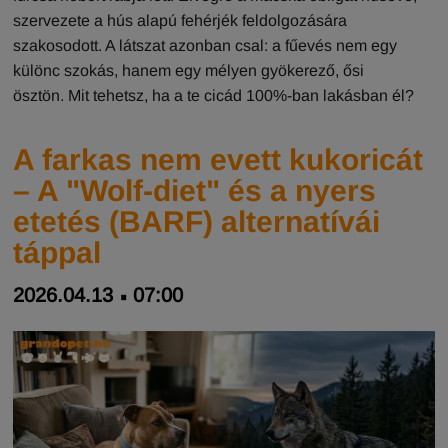
szervezete a hús alapú fehérjék feldolgozására
szakosodott. A látszat azonban csal: a fűevés nem egy
különc szokás, hanem egy mélyen gyökerező, ősi
ösztön. Mit tehetsz, ha a te cicád 100%-ban lakásban él?
A farkas nem evett kukoricát
– A "Wolf-diet" és a nyers
etetés (BARF) alternatívái
táppal
2026.04.13
07:00