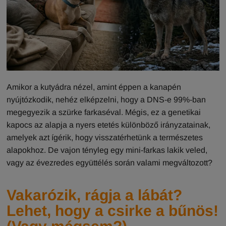
Amikor a kutyádra nézel, amint éppen a kanapén
nyújtózkodik, nehéz elképzelni, hogy a DNS-e 99%-ban
megegyezik a szürke farkaséval. Mégis, ez a genetikai
kapocs az alapja a nyers etetés különböző irányzatainak,
amelyek azt ígérik, hogy visszatérhetünk a természetes
alapokhoz. De vajon tényleg egy mini-farkas lakik veled,
vagy az évezredes együttélés során valami megváltozott?
Vakarózik, rágja a lábát?
Lehet, hogy a csirke a bűnös!