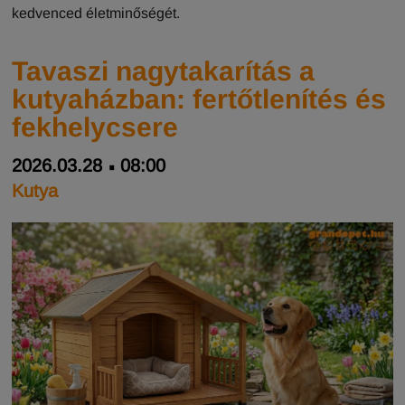
kedvenced életminőségét.
Tavaszi nagytakarítás a
kutyaházban: fertőtlenítés és
fekhelycsere
2026.03.28
08:00
Kutya