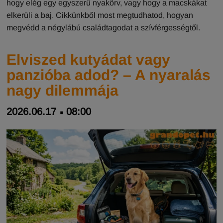
hogy elég egy egyszerű nyakörv, vagy hogy a macskákat
elkerüli a baj. Cikkünkből most megtudhatod, hogyan
megvédd a négylábú családtagodat a szívférgességtől.
Elviszed kutyádat vagy
panzióba adod? – A nyaralás
nagy dilemmája
2026.06.17
08:00