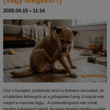
(Vagy mégsem?)
2026.04.10
11:14
Ülsz a kanapén, próbálnád nézni a kedvenc sorozatod, de
a háttérben felhangzik az a jellegzetes hang. A kutyád már
megint a mancsát rágja... A csirkeallergiáról már szinte
minden kutyagazdi hallott, de vajon tényleg mindig a csirke