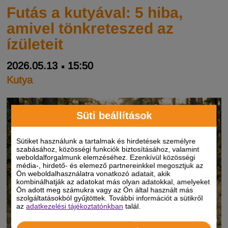
Futás a kutyával: 5 hiba,
amivel tönkreteszed az
ízületeit
2026.05.13
15:50
Kutya
Süti beállítások
Sütiket használunk a tartalmak és hirdetések személyre
szabásához, közösségi funkciók biztosításához, valamint
weboldalforgalmunk elemzéséhez. Ezenkívül közösségi
média-, hirdető- és elemező partnereinkkel megosztjuk az
Ön weboldalhasználatra vonatkozó adatait, akik
kombinálhatják az adatokat más olyan adatokkal, amelyeket
Ön adott meg számukra vagy az Ön által használt más
szolgáltatásokból gyűjtöttek. További információt a sütikről
az
adatkezelési tájékoztatónkban
talál.