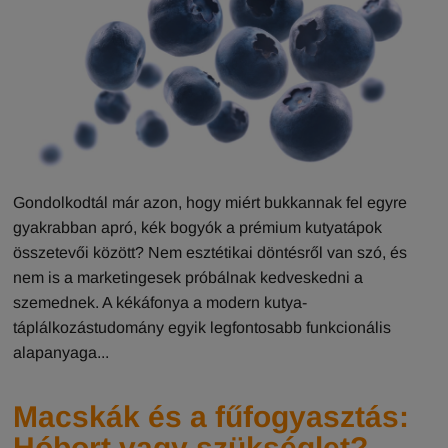
Gondolkodtál már azon, hogy miért bukkannak fel egyre
gyakrabban apró, kék bogyók a prémium kutyatápok
összetevői között? Nem esztétikai döntésről van szó, és
nem is a marketingesek próbálnak kedveskedni a
szemednek. A kékáfonya a modern kutya-
táplálkozástudomány egyik legfontosabb funkcionális
alapanyaga...
Macskák és a fűfogyasztás:
Hóbort vagy szükséglet?