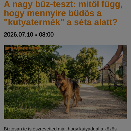
A nagy bűz-teszt: mitől függ,
hogy mennyire büdös a
"kutyatermék" a séta alatt?
2026.07.10
08:00
Biztosan te is észrevetted már, hogy kutyáddal a közös