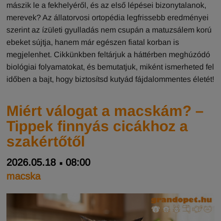
mászik le a fekhelyéről, és az első lépései bizonytalanok,
merevek? Az állatorvosi ortopédia legfrissebb eredményei
szerint az ízületi gyulladás nem csupán a matuzsálem korú
ebeket sújtja, hanem már egészen fiatal korban is
megjelenhet. Cikkünkben feltárjuk a háttérben meghúzódó
biológiai folyamatokat, és bemutatjuk, miként ismerheted fel
időben a bajt, hogy biztosítsd kutyád fájdalommentes életét!
Miért válogat a macskám? –
Tippek finnyás cicákhoz a
szakértőtől
2026.05.18
08:00
macska