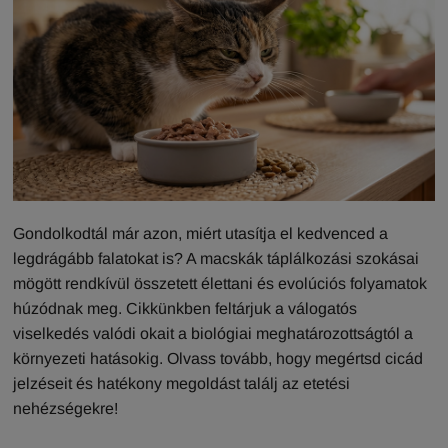
Gondolkodtál már azon, miért utasítja el kedvenced a
legdrágább falatokat is? A macskák táplálkozási szokásai
mögött rendkívül összetett élettani és evolúciós folyamatok
húzódnak meg. Cikkünkben feltárjuk a válogatós
viselkedés valódi okait a biológiai meghatározottságtól a
környezeti hatásokig. Olvass tovább, hogy megértsd cicád
jelzéseit és hatékony megoldást találj az etetési
nehézségekre!