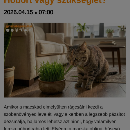
2026.04.15
07:00
Amikor a macskád elmélyülten rágcsálni kezdi a
szobanövényed levelét, vagy a kertben a legszebb pázsitot
dézsmálja, hajlamos lehetsz azt hinni, hogy valamilyen
furcsa hóbort rabja lett. Elvégre a macska obligát húsevő,