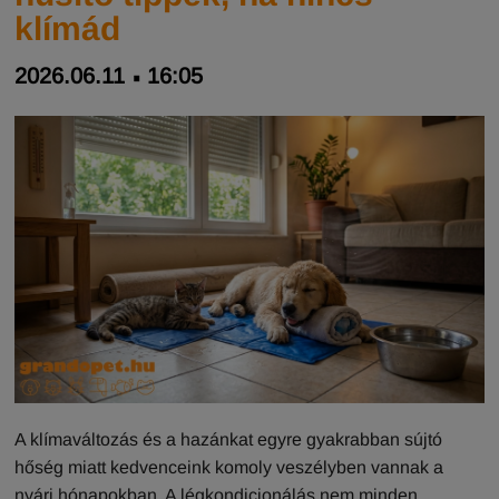
klímád
2026.06.11
16:05
A klímaváltozás és a hazánkat egyre gyakrabban sújtó
hőség miatt kedvenceink komoly veszélyben vannak a
nyári hónapokban. A légkondicionálás nem minden