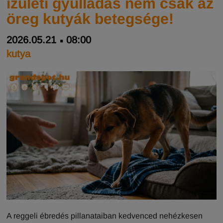
ízületi gyulladás nem csak az
öreg kutyák betegsége!
2026.05.21
08:00
kutya
A reggeli ébredés pillanataiban kedvenced nehézkesen