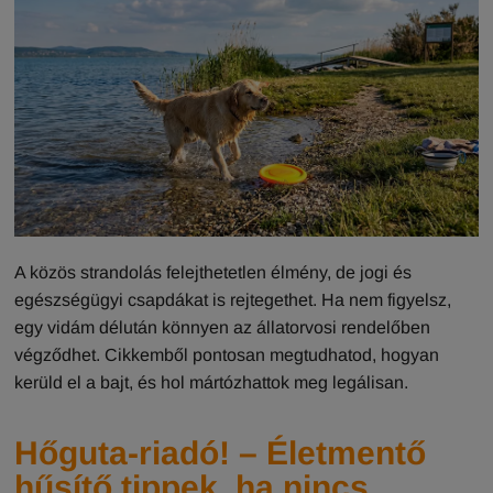
A közös strandolás felejthetetlen élmény, de jogi és
egészségügyi csapdákat is rejtegethet. Ha nem figyelsz,
egy vidám délután könnyen az állatorvosi rendelőben
végződhet. Cikkemből pontosan megtudhatod, hogyan
kerüld el a bajt, és hol mártózhattok meg legálisan.
Hőguta-riadó! – Életmentő
hűsítő tippek, ha nincs