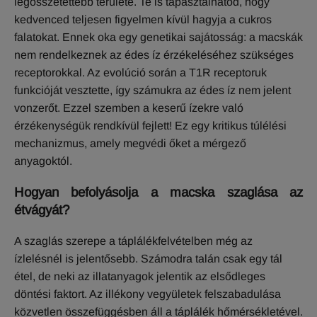
legösszetettebb területe. Te is tapasztalhatod, hogy
kedvenced teljesen figyelmen kívül hagyja a cukros
falatokat. Ennek oka egy genetikai sajátosság: a macskák
nem rendelkeznek az édes íz érzékeléséhez szükséges
receptorokkal. Az evolúció során a T1R receptoruk
funkcióját vesztette, így számukra az édes íz nem jelent
vonzerőt. Ezzel szemben a keserű ízekre való
érzékenységük rendkívül fejlett! Ez egy kritikus túlélési
mechanizmus, amely megvédi őket a mérgező
anyagoktól.
Hogyan befolyásolja a macska szaglása az
étvágyát?
A szaglás szerepe a táplálékfelvételben még az
ízlelésnél is jelentősebb. Számodra talán csak egy tál
étel, de neki az illatanyagok jelentik az elsődleges
döntési faktort. Az illékony vegyületek felszabadulása
közvetlen összefüggésben áll a táplálék hőmérsékletével.