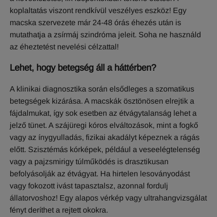
koplaltatás viszont rendkívül veszélyes eszköz! Egy
macska szervezete már 24-48 órás éhezés után is
mutathatja a zsírmáj szindróma jeleit. Soha ne használd
az éheztetést nevelési célzattal!
Lehet, hogy betegség áll a háttérben?
A klinikai diagnosztika során elsődleges a szomatikus
betegségek kizárása. A macskák ösztönösen elrejtik a
fájdalmukat, így sok esetben az étvágytalanság lehet a
jelző tünet. A szájüregi kóros elváltozások, mint a fogkő
vagy az ínygyulladás, fizikai akadályt képeznek a rágás
előtt. Szisztémás kórképek, például a veseelégtelenség
vagy a pajzsmirigy túlműködés is drasztikusan
befolyásolják az étvágyat. Ha hirtelen lesoványodást
vagy fokozott ivást tapasztalsz, azonnal fordulj
állatorvoshoz! Egy alapos vérkép vagy ultrahangvizsgálat
fényt deríthet a rejtett okokra.