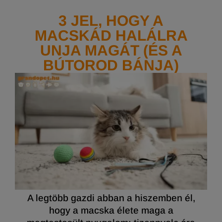
3 JEL, HOGY A
MACSKÁD HALÁLRA
UNJA MAGÁT (ÉS A
BÚTOROD BÁNJA)
A legtöbb gazdi abban a hiszemben él,
hogy a macska élete maga a