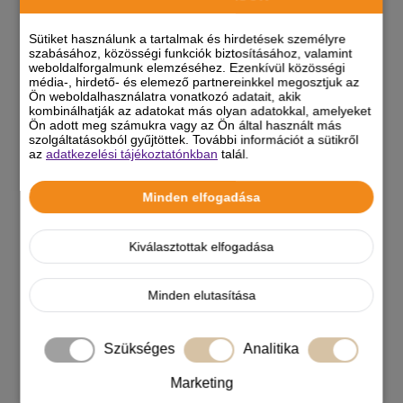
Sütiket használunk a tartalmak és hirdetések személyre
szabásához, közösségi funkciók biztosításához, valamint
650 Ft
weboldalforgalmunk elemzéséhez. Ezenkívül közösségi
média-, hirdető- és elemező partnereinkkel megosztjuk az
-5%
Ön weboldalhasználatra vonatkozó adatait, akik
kombinálhatják az adatokat más olyan adatokkal, amelyeket
Felhasználható kupon:
MACSKA2026
Ön adott meg számukra vagy az Ön által használt más
szolgáltatásokból gyűjtöttek. További információt a sütikről
az
adatkezelési tájékoztatónkban
talál.
KAPCSOLÓDÓ CIKKEK
Minden elfogadása
MACSKÁK ÉS A
FŰFOGYASZTÁS:
Kiválasztottak elfogadása
HÓBORT VAGY
SZÜKSÉGLET?
Minden elutasítása
Szükséges
Analitika
Marketing