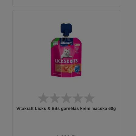
Vitakraft Licks & Bits garnélás krém macska 60g