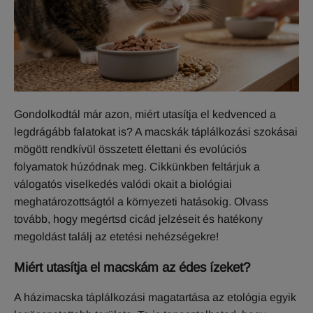
Gondolkodtál már azon, miért utasítja el kedvenced a
legdrágább falatokat is? A macskák táplálkozási szokásai
mögött rendkívül összetett élettani és evolúciós
folyamatok húzódnak meg. Cikkünkben feltárjuk a
válogatós viselkedés valódi okait a biológiai
meghatározottságtól a környezeti hatásokig. Olvass
tovább, hogy megértsd cicád jelzéseit és hatékony
megoldást találj az etetési nehézségekre!
Miért utasítja el macskám az édes ízeket?
A házimacska táplálkozási magatartása az etológia egyik