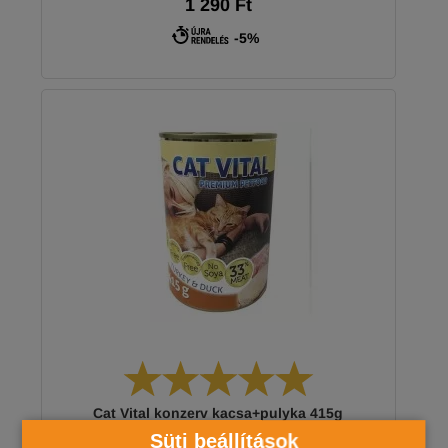
1 290 Ft
-5%
Cat Vital konzerv kacsa+pulyka 415g
Süti beállítások