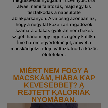
megtestesült nyugalom: tizennyolc óra
alvás, némi falatozás, majd egy kis
tisztálkodás a napsütötte
ablakpárkányon. A valóság azonban az,
hogy a négy fal közé zárt ragadozók
számára a lakás gyakran nem békés
sziget, hanem egy ingerszegény kalitka.
Íme három egyértelmű jel, amivel a
macskád jelzi: ideje változtatnod a közös
életeteken.
MIÉRT NEM FOGY A
MACSKÁM, HIÁBA KAP
KEVESEBBET? A
REJTETT KALÓRIÁK
NYOMÁBAN.