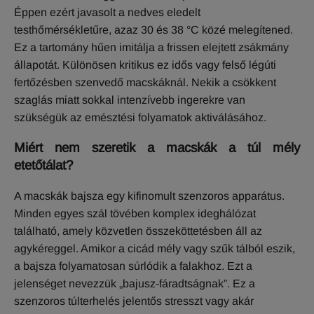
Éppen ezért javasolt a nedves eledelt
testhőmérsékletűre, azaz 30 és 38 °C közé melegítened.
Ez a tartomány hűen imitálja a frissen elejtett zsákmány
állapotát. Különösen kritikus ez idős vagy felső légúti
fertőzésben szenvedő macskáknál. Nekik a csökkent
szaglás miatt sokkal intenzívebb ingerekre van
szükségük az emésztési folyamatok aktiválásához.
Miért nem szeretik a macskák a túl mély
etetőtálat?
A macskák bajsza egy kifinomult szenzoros apparátus.
Minden egyes szál tövében komplex ideghálózat
található, amely közvetlen összeköttetésben áll az
agykéreggel. Amikor a cicád mély vagy szűk tálból eszik,
a bajsza folyamatosan súrlódik a falakhoz. Ezt a
jelenséget nevezzük „bajusz-fáradtságnak”. Ez a
szenzoros túlterhelés jelentős stresszt vagy akár