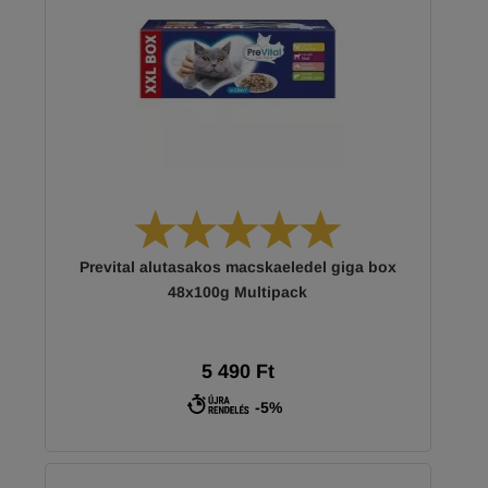
Prevital alutasakos macskaeledel giga box
48x100g Multipack
5 490 Ft
-5%