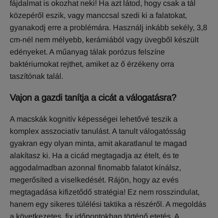
fájdalmat is okozhat neki! Ha azt látod, hogy csak a tál
közepéről eszik, vagy manccsal szedi ki a falatokat,
gyanakodj erre a problémára. Használj inkább sekély, 3,8
cm-nél nem mélyebb, kerámiából vagy üvegből készült
edényeket. A műanyag tálak porózus felszíne
baktériumokat rejthet, amiket az ő érzékeny orra
taszítónak talál.
Vajon a gazdi tanítja a cicát a válogatásra?
A macskák kognitív képességei lehetővé teszik a
komplex asszociatív tanulást. A tanult válogatósság
gyakran egy olyan minta, amit akaratlanul te magad
alakítasz ki. Ha a cicád megtagadja az ételt, és te
aggodalmadban azonnal finomabb falatot kínálsz,
megerősíted a viselkedését. Rájön, hogy az evés
megtagadása kifizetődő stratégia! Ez nem rosszindulat,
hanem egy sikeres túlélési taktika a részéről. A megoldás
a következetes, fix időpontokban történő etetés. A