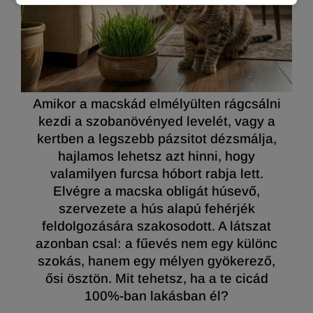
Amikor a macskád elmélyülten rágcsálni
kezdi a szobanövényed levelét, vagy a
kertben a legszebb pázsitot dézsmálja,
hajlamos lehetsz azt hinni, hogy
valamilyen furcsa hóbort rabja lett.
Elvégre a macska obligát húsevő,
szervezete a hús alapú fehérjék
feldolgozására szakosodott. A látszat
azonban csal: a fűevés nem egy különc
szokás, hanem egy mélyen gyökerező,
ősi ösztön. Mit tehetsz, ha a te cicád
100%-ban lakásban él?