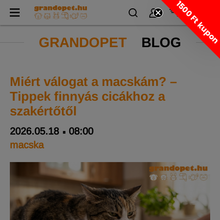
1500 Ft kupo
GRANDOPET
BLOG
Miért válogat a macskám? –
Tippek finnyás cicákhoz a
szakértőtől
2026.05.18
08:00
macska