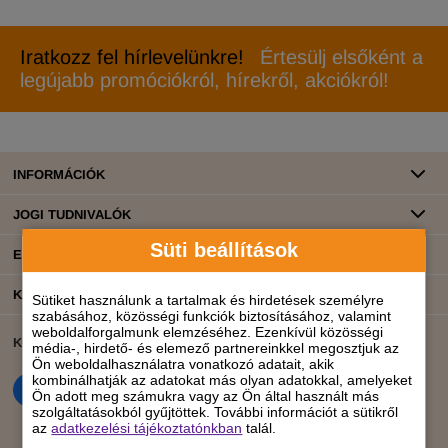
Iratkozz fel hírlevelünkre!
Értesülj elsőként a
legújabb promóciókról, hírekről, akciókról!
INFORMÁCIÓK
JOGI TUDNIVALÓK
Süti beállítások
ELÉRHETŐSÉGEINK
KATEGÓRIÁK
Sütiket használunk a tartalmak és hirdetések személyre
szabásához, közösségi funkciók biztosításához, valamint
weboldalforgalmunk elemzéséhez. Ezenkívül közösségi
KÖZÖSSÉGI ÉLET
BANKKÁRTYÁS FIZETÉS
média-, hirdető- és elemező partnereinkkel megosztjuk az
Ön weboldalhasználatra vonatkozó adatait, akik
kombinálhatják az adatokat más olyan adatokkal, amelyeket
Ön adott meg számukra vagy az Ön által használt más
szolgáltatásokból gyűjtöttek. További információt a sütikről
az
adatkezelési tájékoztatónkban
talál.