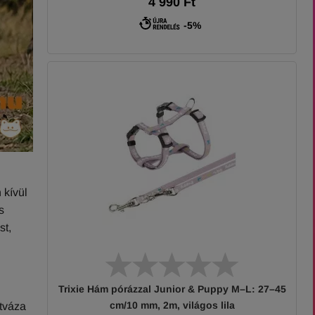
4 990 Ft
-5%
 kívül
s
st,
Trixie Hám pórázzal Junior & Puppy M–L: 27–45
cm/10 mm, 2m, világos lila
ntváza