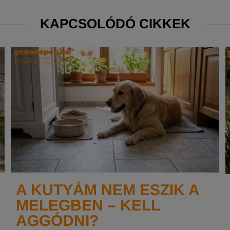
KAPCSOLÓDÓ CIKKEK
A KUTYÁM NEM ESZIK A
MELEGBEN – KELL
AGGÓDNI?