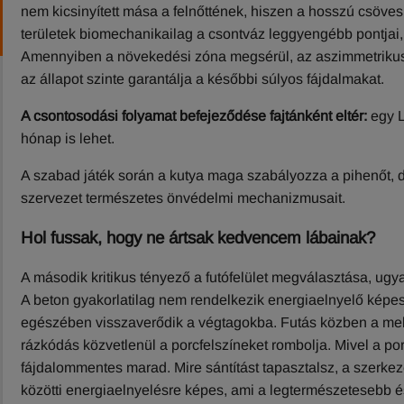
nem kicsinyített mása a felnőttének, hiszen a hosszú csöv
területek biomechanikailag a csontváz leggyengébb pontja
Amennyiben a növekedési zóna megsérül, az aszimmetrikus c
az állapot szinte garantálja a későbbi súlyos fájdalmakat.
A csontosodási folyamat befejeződése fajtánként eltér:
egy L
hónap is lehet.
A szabad játék során a kutya maga szabályozza a pihenőt, de 
szervezet természetes önvédelmi mechanizmusait.
Hol fussak, hogy ne ártsak kedvencem lábainak?
A második kritikus tényező a futófelület megválasztása, ugy
A beton gyakorlatilag nem rendelkezik energiaelnyelő képessé
egészében visszaverődik a végtagokba. Futás közben a mells
rázkódás közvetlenül a porcfelszíneket rombolja. Mivel a po
fájdalommentes marad. Mire sántítást tapasztalsz, a szerke
közötti energiaelnyelésre képes, ami a legtermészetesebb 