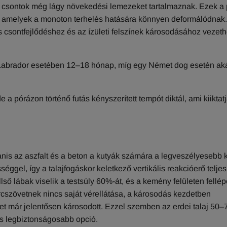
es csontok még lágy növekedési lemezeket tartalmaznak. Ezek a
i, amelyek a monoton terhelés hatására könnyen deformálódnak.
sontfejlődéshez és az ízületi felszínek károsodásához vezeth
abrador esetében 12–18 hónap, míg egy Német dog esetén ak
a pórázon történő futás kényszerített tempót diktál, ami kiiktat
anis az aszfalt és a beton a kutyák számára a legveszélyesebb 
ggel, így a talajfogáskor keletkező vertikális reakcióerő teljes
ő lábak viselik a testsúly 60%-át, és a kemény felületen fellép
rcszövetnek nincs saját vérellátása, a károsodás kezdetben
zet már jelentősen károsodott. Ezzel szemben az erdei talaj 50
és legbiztonságosabb opció.