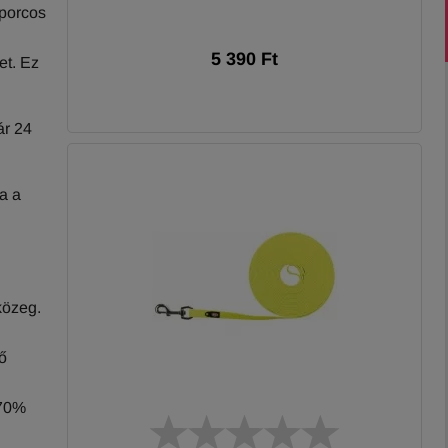
 porcos
5 390 Ft
et. Ez
ár 24
ja a
közeg.
ő
–70%