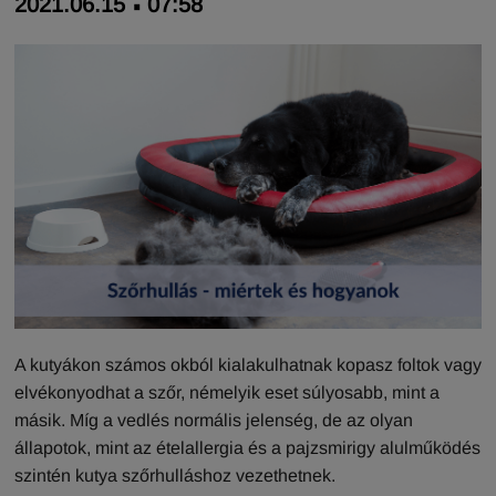
2021.06.15
07:58
A kutyákon számos okból kialakulhatnak kopasz foltok vagy
elvékonyodhat a szőr, némelyik eset súlyosabb, mint a
másik. Míg a vedlés normális jelenség, de az olyan
állapotok, mint az ételallergia és a pajzsmirigy alulműködés
szintén kutya szőrhulláshoz vezethetnek.