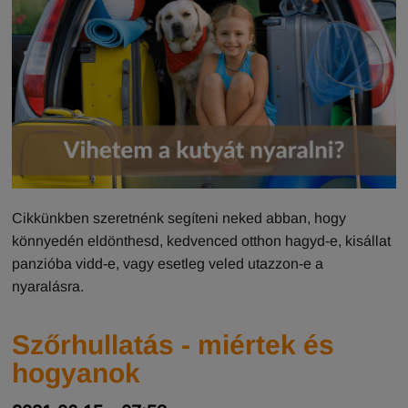
Cikkünkben szeretnénk segíteni neked abban, hogy
könnyedén eldönthesd, kedvenced otthon hagyd-e, kisállat
panzióba vidd-e, vagy esetleg veled utazzon-e a
nyaralásra.
Szőrhullatás - miértek és
hogyanok