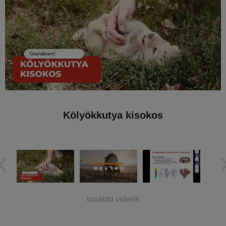
Kölyökkutya kisokos
további videók