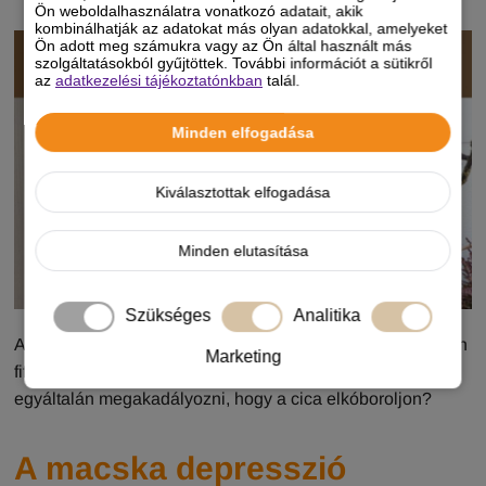
Ön weboldalhasználatra vonatkozó adatait, akik
kombinálhatják az adatokat más olyan adatokkal, amelyeket
Ön adott meg számukra vagy az Ön által használt más
szolgáltatásokból gyűjtöttek. További információt a sütikről
az
adatkezelési tájékoztatónkban
talál.
Minden elfogadása
Kiválasztottak elfogadása
Minden elutasítása
Szükséges
Analitika
A macska mozgásának korlátozása a kutyáéval ellentétben
Marketing
fifikásabb megoldásokat kíván meg. Hogy miért kell
egyáltalán megakadályozni, hogy a cica elkóboroljon?
A macska depresszió