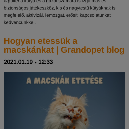
A puller a kutya és a gazdi számára is izgalmas és
biztonságos játékeszköz, kis és nagytestű kütyáknak is
megfelelő, aktivizál, lemozgat, erősíti kapcsolatunkat
kedvencünkkel.
Hogyan etessük a
macskánkat | Grandopet blog
2021.01.19
12:33