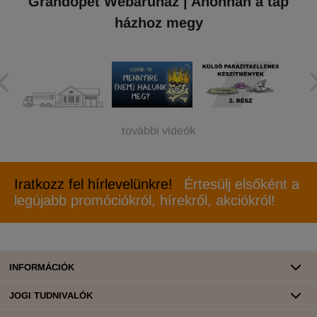
Grandopet Webáruház | Ahonnan a táp
házhoz megy
további videók
Iratkozz fel hírlevelünkre!
Értesülj elsőként a
legújabb promóciókról, hírekről, akciókról!
INFORMÁCIÓK
JOGI TUDNIVALÓK