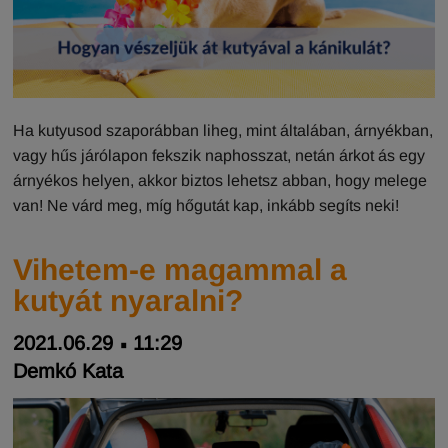
Ha kutyusod szaporábban liheg, mint általában, árnyékban,
vagy hűs járólapon fekszik naphosszat, netán árkot ás egy
árnyékos helyen, akkor biztos lehetsz abban, hogy melege
van! Ne várd meg, míg hőgutát kap, inkább segíts neki!
Vihetem-e magammal a
kutyát nyaralni?
2021.06.29
11:29
Demkó Kata