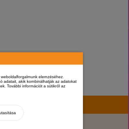
nt weboldalforgalmunk elemzéséhez.
 adatait, akik kombinálhatják az adatokat
k. További információt a sütikről az
hírekről, akciókról!
utasítása
KÖZÖSSÉGI ÉLET