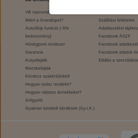
VB nyereményjáték
Általános Szerződési
Miért a Grandopet?
Szállítási feltételek
AutoShip funkció (-5%
Adatkezelési tájékoz
kedvezmény)
Facebook ÁSZF
Hűségpont rendszer
Facebook adatkezelé
Garancia
Facebook adatok tö
Kutyafajták
Elállás a szerződést
Macskafajták
Kérdezz szakértőinktől
Hogyan tudsz rendelni?
Hogyan válassz termékeket?
Árfigyelő
Gyakran ismételt kérdések (Gy.I.K.)