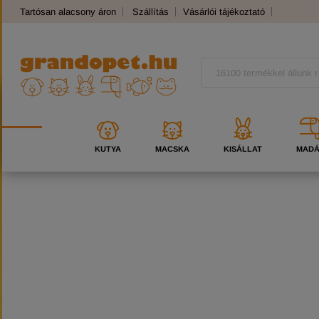
Tartósan alacsony áron
Szállítás
Vásárlói tájékoztató
Panaszkezelés
Kutyafajták
Macskafajták
KUTYA
MACSKA
KISÁLLAT
MAD