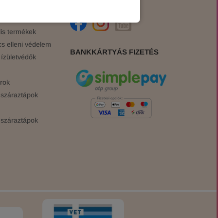
ink
is termékek
cs elleni védelem
BANKKÁRTYÁS FIZETÉS
ízületvédők
rok
száraztápok
száraztápok