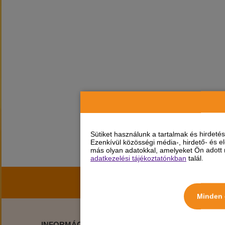
Sütiket használunk a tartalmak és hirdet
Ezenkívül közösségi média-, hirdető- és 
más olyan adatokkal, amelyeket Ön adott m
adatkezelési tájékoztatónkban
talál.
Iratkozz fel hírlev
Minden 
INFORMÁCIÓK
JOGI TUDNIVAL