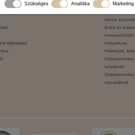
Szükséges
Analitika
Marketing
 Feltételek
Vevőszolgálat - Panaszkezelés
Akciós terméke
Akciós szezonál
tató
Bolha és kullan
Immunerősítők, 
si tájékoztató
Kutyaházak
rlése
Fekhelyek, búto
ől
Gabonamentes 
kutyáknak
Gabonamentes 
macskáknak