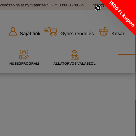
1500 Ft kupo
Vevőszolgálat nyitvatartás : H-P: 08:00-17:00-ig
hello@grandopet.hu
Gyors rendelés
Kosár
Saját fiók
HŰSÉGPROGRAM
ÁLLATORVOS VÁLASZOL