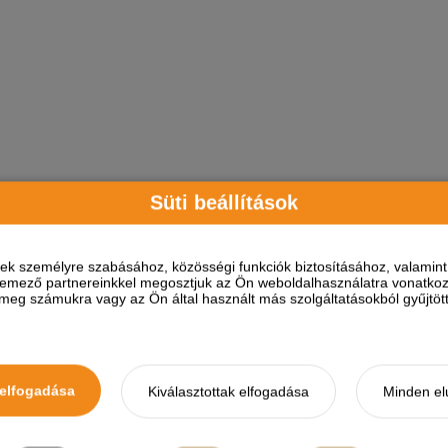
Süti beállítások
ések személyre szabásához, közösségi funkciók biztosításához, valami
elemező partnereinkkel megosztjuk az Ön weboldalhasználatra vonatkozó
eg számukra vagy az Ön által használt más szolgáltatásokból gyűjtötte
elünkre!
Értesülj elsőként a legújabb promóciókról, 
elfogadása
Kiválasztottak elfogadása
Minden el
ÓK
ELÉRHETŐSÉGEINK
KATEGÓRIÁK