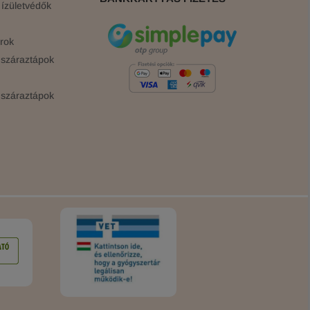
ízületvédők
rok
száraztápok
száraztápok