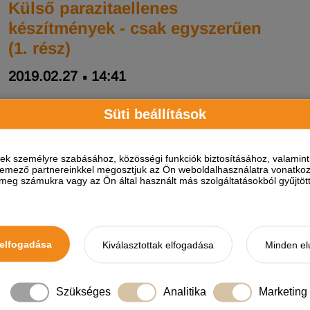
Külső parazitaellenes
készítmények - csak egyszerűen
(1. rész)
2019.02.27
14:41
Süti beállítások
ések személyre szabásához, közösségi funkciók biztosításához, valami
elemező partnereinkkel megosztjuk az Ön weboldalhasználatra vonatkozó
BLOG
eg számukra vagy az Ön által használt más szolgáltatásokból gyűjtötte
KUTYA
MACSKA
MINDEN MÁS
elfogadása
Kiválasztottak elfogadása
Minden el
Szükséges
Analitika
Marketing