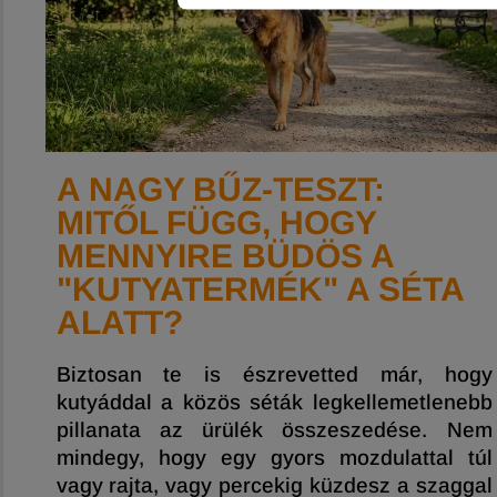
A NAGY BŰZ-TESZT:
MITŐL FÜGG, HOGY
MENNYIRE BÜDÖS A
"KUTYATERMÉK" A SÉTA
ALATT?
Biztosan te is észrevetted már, hogy
kutyáddal a közös séták legkellemetlenebb
pillanata az ürülék összeszedése. Nem
mindegy, hogy egy gyors mozdulattal túl
vagy rajta, vagy percekig küzdesz a szaggal