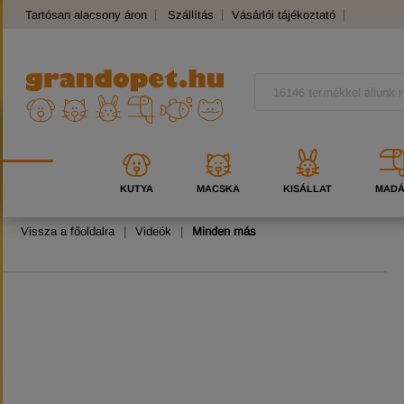
Tartósan alacsony áron
Szállítás
Vásárlói tájékoztató
Panaszkezelés
Kutyafajták
Macskafajták
KUTYA
MACSKA
KISÁLLAT
MAD
Vissza a főoldalra
|
Videók
|
Minden más