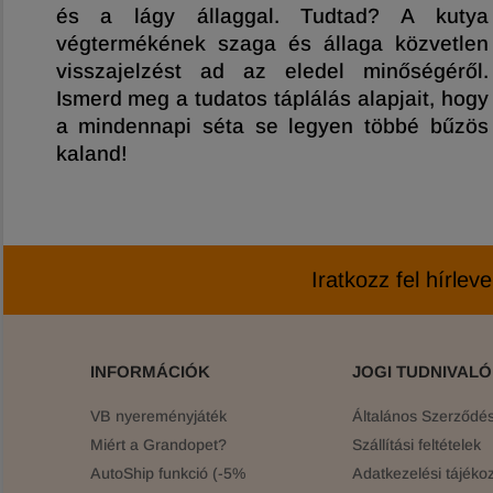
és a lágy állaggal. Tudtad? A kutya
végtermékének szaga és állaga közvetlen
visszajelzést ad az eledel minőségéről.
Ismerd meg a tudatos táplálás alapjait, hogy
a mindennapi séta se legyen többé bűzös
kaland!
Iratkozz fel hírlev
INFORMÁCIÓK
JOGI TUDNIVAL
VB nyereményjáték
Általános Szerződési
Miért a Grandopet?
Szállítási feltételek
AutoShip funkció (-5%
Adatkezelési tájékoz