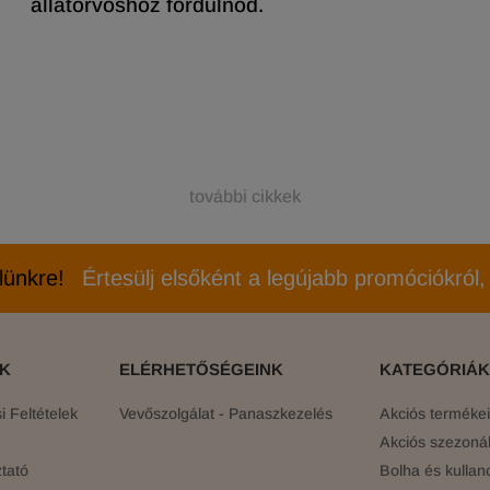
állatorvoshoz fordulnod.
további cikkek
elünkre!
Értesülj elsőként a legújabb promóciókról, 
ÓK
ELÉRHETŐSÉGEINK
KATEGÓRIÁK
 Feltételek
Vevőszolgálat - Panaszkezelés
Akciós terméke
Akciós szezonál
tató
Bolha és kullan