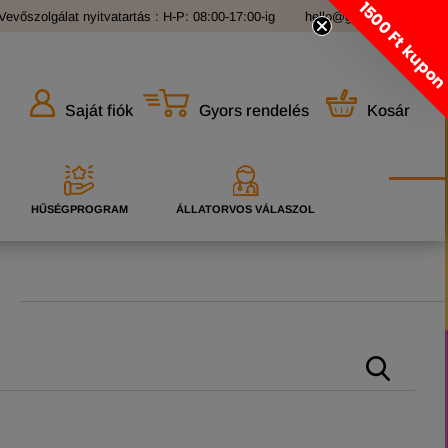
1500 Ft kupo
Vevőszolgálat nyitvatartás : H-P: 08:00-17:00-ig
hello@grandopet.hu
Gyors rendelés
Kosár
Saját fiók
HŰSÉGPROGRAM
ÁLLATORVOS VÁLASZOL