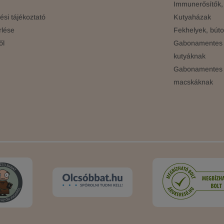
Immunerősítők, 
si tájékoztató
Kutyaházak
rlése
Fekhelyek, búto
ől
Gabonamentes 
kutyáknak
Gabonamentes 
macskáknak