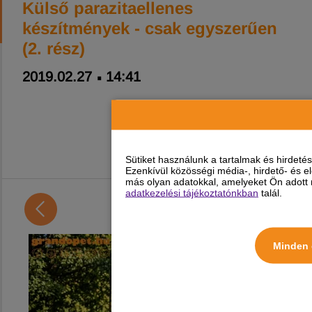
Külső parazitaellenes
készítmények - csak egyszerűen
(2. rész)
2019.02.27
14:41
Sütiket használunk a tartalmak és hirdet
Ezenkívül közösségi média-, hirdető- és 
más olyan adatokkal, amelyeket Ön adott m
adatkezelési tájékoztatónkban
talál.
Minden 