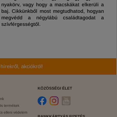
a 
nyakörv, vagy hogy a macskákat elkerüli a
h
baj. Cikkünkből most megtudhatod, hogyan
ci
megvédd a négylábú családtagodat a
az
szívférgességtől.
hírekről, akciókról!
KÖZÖSSÉGI ÉLET
ink
is termékek
cs elleni védelem
BANKKÁRTYÁS FIZETÉS