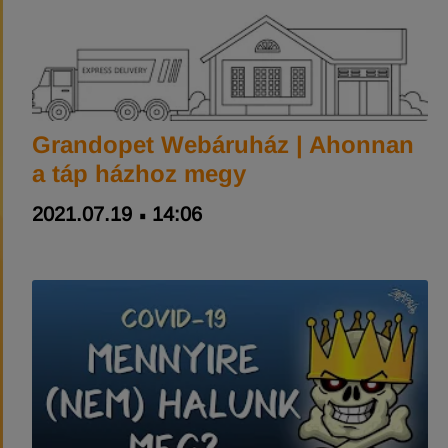
Grandopet Webáruház | Ahonnan
a táp házhoz megy
2021.07.19
14:06