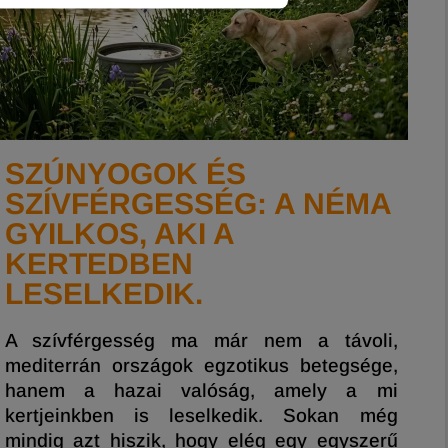
SZÚNYOGOK ÉS
M
SZÍVFÉRGESSÉG: A NÉMA
GYILKOS, AKI A
F
KERTEDBEN
LESELKEDIK.
G
k
A szívférgesség ma már nem a távoli,
m
mediterrán országok egzotikus betegsége,
r
hanem a hazai valóság, amely a mi
f
kertjeinkben is leselkedik. Sokan még
fe
mindig azt hiszik, hogy elég egy egyszerű