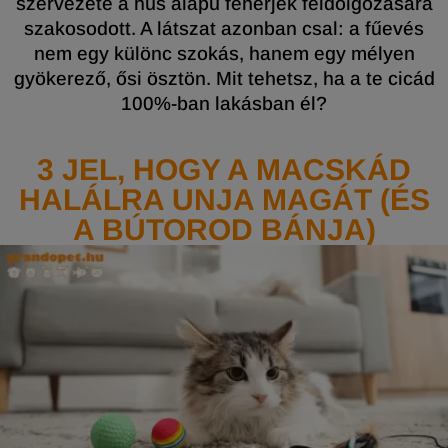
szervezete a hús alapú fehérjék feldolgozására
szakosodott. A látszat azonban csal: a fűevés
nem egy különc szokás, hanem egy mélyen
gyökerező, ősi ösztön. Mit tehetsz, ha a te cicád
100%-ban lakásban él?
3 JEL, HOGY A MACSKÁD
HALÁLRA UNJA MAGÁT (ÉS
A BÚTOROD BÁNJA)