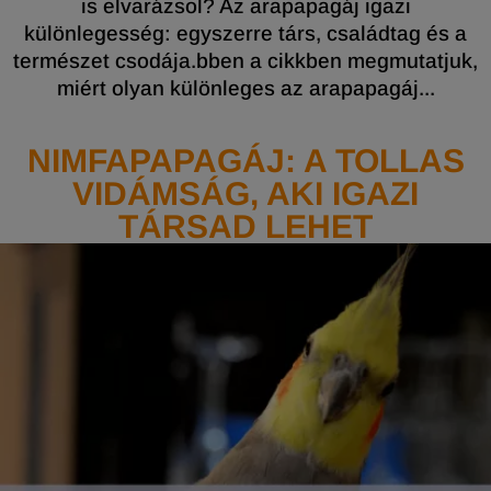
is elvarázsol? Az arapapagáj igazi
különlegesség: egyszerre társ, családtag és a
természet csodája.bben a cikkben megmutatjuk,
miért olyan különleges az arapapagáj...
NIMFAPAPAGÁJ: A TOLLAS
VIDÁMSÁG, AKI IGAZI
TÁRSAD LEHET