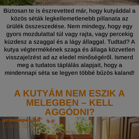
Biztosan te is észrevetted már, hogy kutyáddal a
közös séták legkellemetlenebb pillanata az
ürülék összeszedése. Nem mindegy, hogy egy
gyors mozdulattal túl vagy rajta, vagy percekig
küzdesz a szaggal és a lágy állaggal. Tudtad? A
kutya végtermékének szaga és állaga közvetlen
visszajelzést ad az eledel minőségéről. Ismerd
meg a tudatos táplálás alapjait, hogy a
mindennapi séta se legyen többé bűzös kaland!
A KUTYÁM NEM ESZIK A
MELEGBEN – KELL
AGGÓDNI?