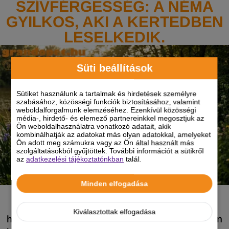
SZÍVFÉRGESSÉG: A NÉMA
GYILKOS, AKI A KERTEDBEN
LESELKEDIK.
Süti beállítások
Sütiket használunk a tartalmak és hirdetések személyre
szabásához, közösségi funkciók biztosításához, valamint
weboldalforgalmunk elemzéséhez. Ezenkívül közösségi
média-, hirdető- és elemező partnereinkkel megosztjuk az
Ön weboldalhasználatra vonatkozó adatait, akik
kombinálhatják az adatokat más olyan adatokkal, amelyeket
Ön adott meg számukra vagy az Ön által használt más
szolgáltatásokból gyűjtöttek. További információt a sütikről
az
adatkezelési tájékoztatónkban
talál.
Minden elfogadása
A szívférgesség ma már nem a távoli,
mediterrán országok egzotikus betegsége,
Kiválasztottak elfogadása
hanem a hazai valóság, amely a mi kertjeinkben