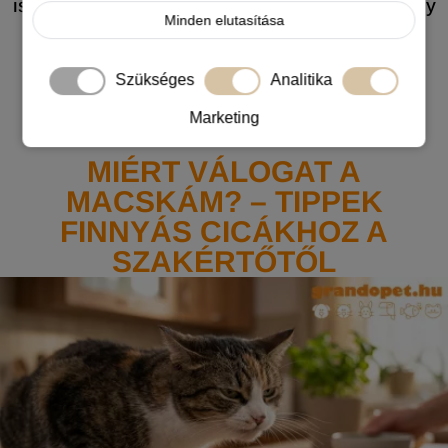
is leselkedik. Sokan még mindig azt hiszik, hogy
Minden elutasítása
elég egy egyszerű nyakörv, vagy hogy a
macskákat elkerüli a baj. Cikkünkből most
megtudhatod, hogyan megvédd a négylábú
Szükséges
Analitika
családtagodat a szívférgességtől.
Marketing
MIÉRT VÁLOGAT A
MACSKÁM? – TIPPEK
FINNYÁS CICÁKHOZ A
SZAKÉRTŐTŐL