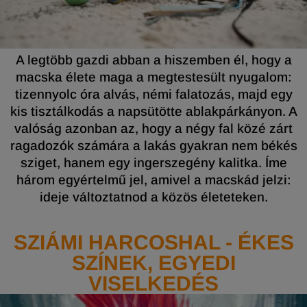
A legtöbb gazdi abban a hiszemben él, hogy a
macska élete maga a megtestesült nyugalom:
tizennyolc óra alvás, némi falatozás, majd egy
kis tisztálkodás a napsütötte ablakpárkányon. A
valóság azonban az, hogy a négy fal közé zárt
ragadozók számára a lakás gyakran nem békés
sziget, hanem egy ingerszegény kalitka. Íme
három egyértelmű jel, amivel a macskád jelzi:
ideje változtatnod a közös életeteken.
SZIÁMI HARCOSHAL - ÉKES
SZÍNEK, EGYEDI
VISELKEDÉS