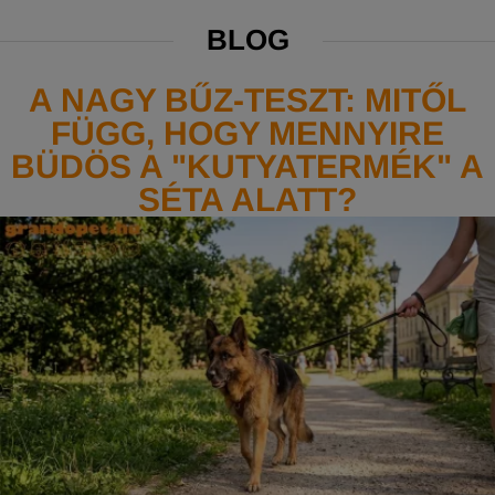
BLOG
A NAGY BŰZ-TESZT: MITŐL
FÜGG, HOGY MENNYIRE
BÜDÖS A "KUTYATERMÉK" A
SÉTA ALATT?