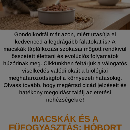
Gondolkodtál már azon, miért utasítja el
kedvenced a legdrágább falatokat is? A
macskák táplálkozási szokásai mögött rendkívül
összetett élettani és evolúciós folyamatok
húzódnak meg. Cikkünkben feltárjuk a válogatós
viselkedés valódi okait a biológiai
meghatározottságtól a környezeti hatásokig.
Olvass tovább, hogy megértsd cicád jelzéseit és
hatékony megoldást találj az etetési
nehézségekre!
MACSKÁK ÉS A
FŰFOGYASZTÁS: HÓBORT