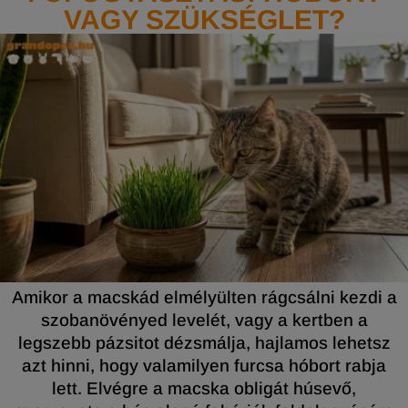
VAGY SZÜKSÉGLET?
Amikor a macskád elmélyülten rágcsálni kezdi a
szobanövényed levelét, vagy a kertben a
legszebb pázsitot dézsmálja, hajlamos lehetsz
azt hinni, hogy valamilyen furcsa hóbort rabja
lett. Elvégre a macska obligát húsevő,