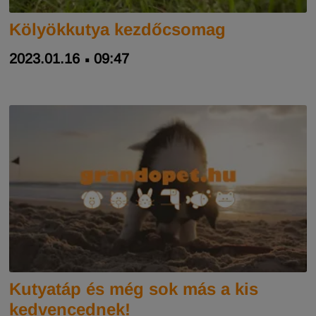
Kölyökkutya kezdőcsomag
2023.01.16
09:47
Kutyatáp és még sok más a kis
kedvencednek!