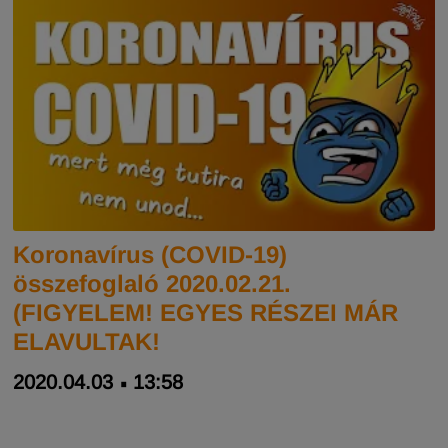
Koronavírus (COVID-19)
összefoglaló 2020.02.21.
(FIGYELEM! EGYES RÉSZEI MÁR
ELAVULTAK!
2020.04.03
13:58