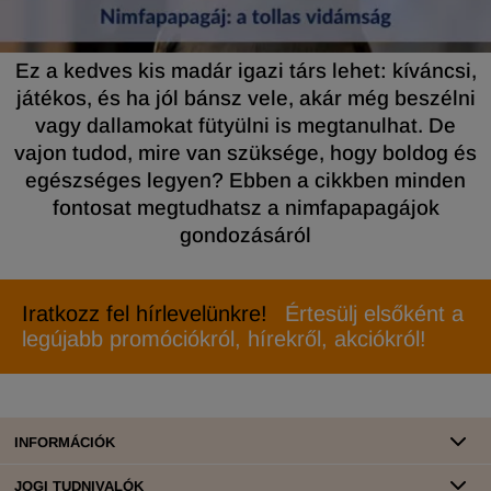
Ez a kedves kis madár igazi társ lehet: kíváncsi,
játékos, és ha jól bánsz vele, akár még beszélni
vagy dallamokat fütyülni is megtanulhat. De
vajon tudod, mire van szüksége, hogy boldog és
egészséges legyen? Ebben a cikkben minden
fontosat megtudhatsz a nimfapapagájok
gondozásáról
Iratkozz fel hírlevelünkre!
Értesülj elsőként a
legújabb promóciókról, hírekről, akciókról!
INFORMÁCIÓK
JOGI TUDNIVALÓK