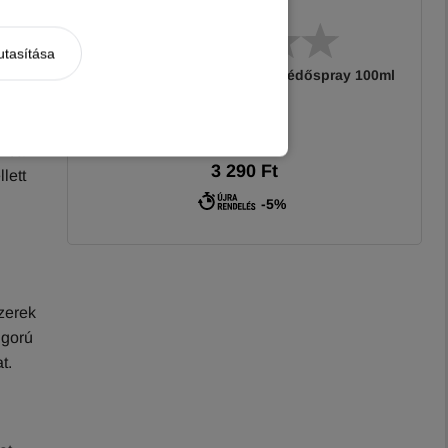
utasítása
Dr. Kelen PetMed Kullancs Védőspray 100ml
elést
orban
3 290 Ft
lett
-5%
szerek
igorú
at.