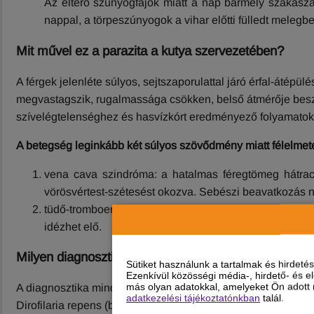
Az eltérő szúnyogfajok miatt a nap bármely szakasz
nappal, a törpeszúnyogok a vihar előtti fülledt meleg
Mit művel ez a parazita a kutya szervezetében?
A férgek jelenléte súlyos, sejtszaporulattal járó érfal-átépül
megvastagszik, rugalmassága csökken, belső átmérője bes
szívelégtelenséghez és hasvízkórt eredményező folyamatok
A betegség leginkább két súlyos szövődmény miatt félelmet
vena cava szindróma: a hatalmas féregtömeg hátracs
vörösvértest-szétesést okozva. Sebészi beavatkozás n
tüdő-tromboembólia: az elpusztuló férgek darabjai elz
idézhet elő.
Milyen diagnosztikai tesztek állnak az állatorvosok 
Sütiket használunk a tartalmak és hirdet
Ezenkívül közösségi média-, hirdető- és 
más olyan adatokkal, amelyeket Ön adott m
A diagnosztika mindig többlépcsős. Ha a Knott-teszt pozitív
adatkezelési tájékoztatónkban
talál.
Dirofilaria repens (bőrféreg) fertőzéssel állunk szemben. Po