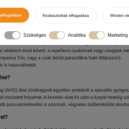
elfogadása
Kiválasztottak elfogadása
Minden el
gorú szabály:
6 hónaposnál idősebb kutyánál tilos a lárvaölő kez
Szükséges
Analitika
Marketing
mikrofilária kering, a preventív szerek hirtelen, tömeges lárva-
) sokkhoz vezethet. Kölyköknél a kezelést legkésőbb 52 napos k
s védelem elvét követi: a repellens nyakörvek vagy cseppek mel
mparica Trio, vagy a csak belső parazitákra ható Milprazon).
-k is használhatók.
lése?
ág (AHS) által jóváhagyott egyetlen protokoll a speciális gyógy
 összetett folyamat. A kezelés alatt és után a kutyát hetekig sz
atti pulzusemelkedés is azonnali, végzetes tüdőembóliát okozh
rel?