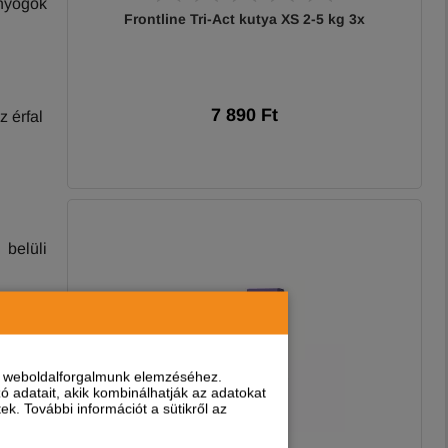
únyogok
Frontline Tri-Act kutya XS 2-5 kg 3x
7 890 Ft
z érfal
 belüli
 halált
nt weboldalforgalmunk elemzéséhez.
 adatait, akik kombinálhatják az adatokat
k. További információt a sütikről az