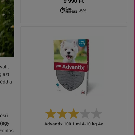
9 990 Ft
-5%
oli,
g azt
védd a
désű
 (egy
Advantix 100 1 ml 4-10 kg 4x
 Fontos