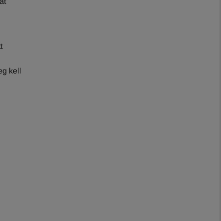
at
t
g kell