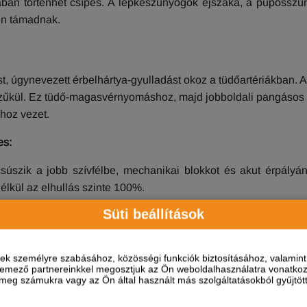
ában történhet csípés. A lepkeszúnyogok éjszaka, a púpossz
ben támadnak.
ést, úgynevezett érbelhártya-gyulladást okoz a tüdőartériákban. A
zűkül. Ez tüdő-magasvérnyomáshoz, majd jobboldali pangásos
hoz vezet.
es:
úszik a jobb szívfélbe, mechanikai blokkot és akut érpályán
élkül az elhullás szinte 100%.
árják a tüdőartériákat, ami akut fulladást, vérzést és hirtelen
Süti beállítások
rendelkezésére?
ések személyre szabásához, közösségi funkciók biztosításához, valami
elemező partnereinkkel megosztjuk az Ön weboldalhasználatra vonatkozó
eg számukra vagy az Ön által használt más szolgáltatásokból gyűjtötte
, de az antigénteszt negatív, akkor az esetek döntő többségében
zitív diagnózis után kötelező a kétirányú mellkasröntgen és az