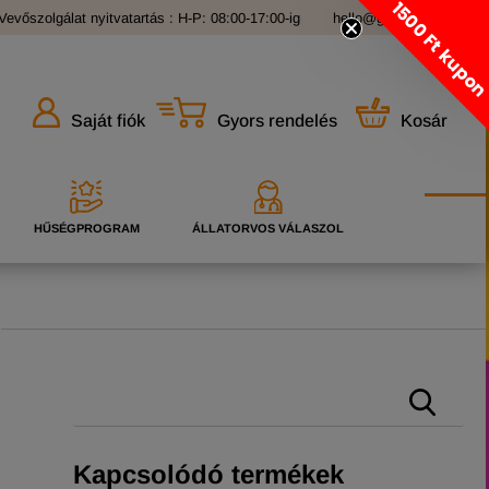
1500 Ft kupo
Vevőszolgálat nyitvatartás : H-P: 08:00-17:00-ig
hello@grandopet.hu
Gyors rendelés
Kosár
Saját fiók
HŰSÉGPROGRAM
ÁLLATORVOS VÁLASZOL
Kapcsolódó termékek