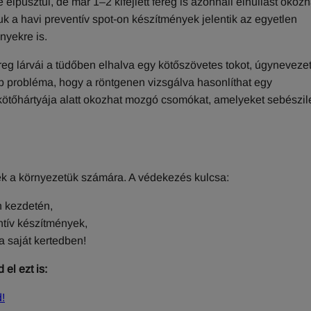
lpusztul, de már 1–2 kifejlett féreg is azonnali elhullást okozh
k a havi preventív spot-on készítmények jelentik az egyetlen
nyekre is.
g lárvái a tüdőben elhalva egy kötőszövetes tokot, úgynevezet
 probléma, hogy a röntgenen vizsgálva hasonlíthat egy
kötőhártyája alatt okozhat mozgó csomókat, amelyeket sebészile
nek a környezetük számára. A védekezés kulcsa:
n kezdetén,
ntív készítmények,
 saját kertedben!
 el ezt is:
!