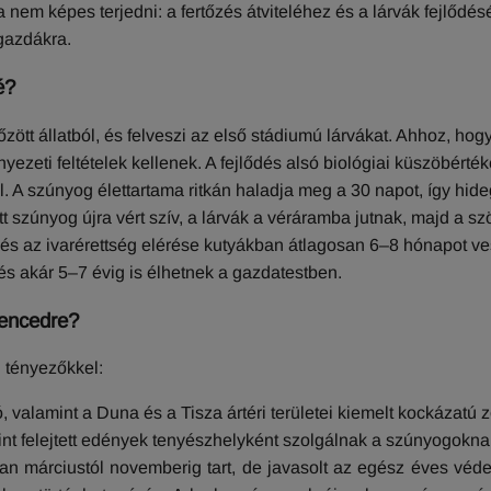
ra nem képes terjedni: a fertőzés átviteléhez és a lárvák fejlődé
gazdákra.
é?
őzött állatból, és felveszi az első stádiumú lárvákat. Ahhoz, hog
ezeti feltételek kellenek. A fejlődés alsó biológiai küszöbérték
ll. A szúnyog élettartama ritkán haladja meg a 30 napot, így hid
tt szúnyog újra vért szív, a lárvák a véráramba jutnak, majd a s
dés és az ivarérettség elérése kutyákban átlagosan 6–8 hónapot v
, és akár 5–7 évig is élhetnek a gazdatestben.
vencedre?
i tényezőkkel:
, valamint a Duna és a Tisza ártéri területei kiemelt kockázatú 
kint felejtett edények tenyészhelyként szolgálnak a szúnyogokna
n márciustól novemberig tart, de javasolt az egész éves véd