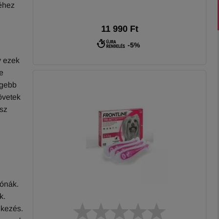
séhez
11 990 Ft
-5%
y ezek
e
egebb
zövetek
esz
zónák.
k.
ekezés.