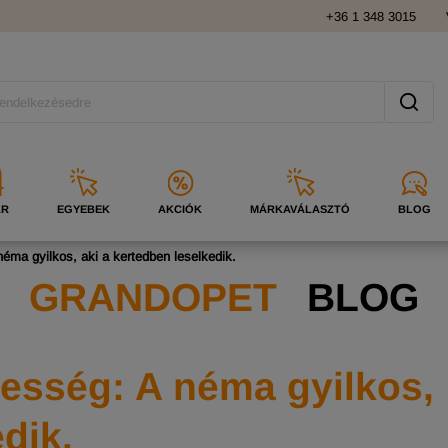
+36 1 348 3015
ÁR
EGYEBEK
AKCIÓK
MÁRKAVÁLASZTÓ
BLOG
éma gyilkos, aki a kertedben leselkedik.
GRANDOPET
BLOG
esség: A néma gyilkos,
dik.