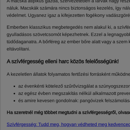
A macska atipikus gazda, szervezetében a lárvák nagy része e
náluk. Macskák számára nincs biztonságos kezelés, így nálu
védelmet. Ugyanez igaz a kifejezetten fogékony vadászgöré
Emberben klasszikus megbetegedés nem alakul ki, a szívfére
gyulladásos szövetcsomót képezhetnek. Ezzel a legnagyobb
tüdődaganatra. A bőrféreg az ember bőre alatt vagy a szem 
eltávolítani.
A szívférgesség elleni harc közös felelősségünk!
A kezeletlen állatok folyamatos fertőzési forrásként működ
az évenkénti kötelező szűrővizsgálat a szúnyogszezo
az egész évben megszakítás nélkül alkalmazott preve
és amire kevesen gondolnak: pangóvizek felszámolása
Ha szeretnél még többet megtudni a szívférgességről, olvasd
Szívférgesség: Tudd meg, hogyan védheted meg kedvenced