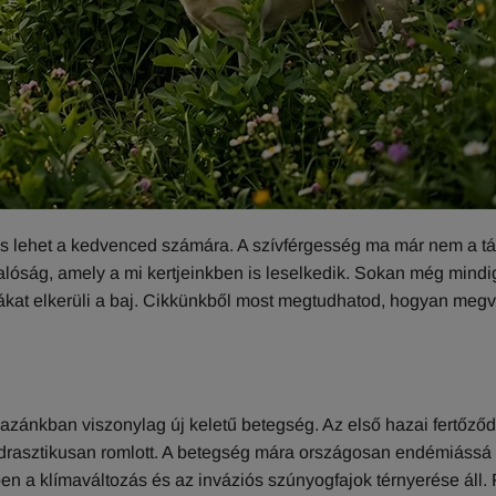
es lehet a kedvenced számára. A szívférgesség ma már nem a táv
lóság, amely a mi kertjeinkben is leselkedik. Sokan még mindi
ákat elkerüli a baj. Cikkünkből most megtudhatod, hogyan meg
hazánkban viszonylag új keletű betegség. Az első hazai fertőző
t drasztikusan romlott. A betegség mára országosan endémiássá
rében a klímaváltozás és az inváziós szúnyogfajok térnyerése áll.