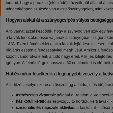
tudnod, hogy a parazita (élősködő) közvetlenül állatról állat
mindenképpen szükség van a csípőszúnyogokra, mint közti
Hogyan alakul át a szúnyogcsípés súlyos betegségg
A folyamat azzal kezdődik, hogy a szúnyog vért szív egy fert
a lárvák fertőzőképessé váljanak a szúnyogban, szigorú körny
14°C. Ezen hőmérséklet alatt a lárvák fejlődése teljesen leá
időjárás esetén a fertőzésátvitel meghiúsul. Amikor a fertőzö
között vándorolva elérik a tüdő nagy ereit. A teljes kifejlő
igénybe. A felnőtt férgek hossza a 30 centimétert is elérheti
Hol és mikor leselkedik a legnagyobb veszély a ked
A fertőzés esélye szorosan összefügg a földrajzi és időjárás
természetes vízpartok:
például a Balaton, a Velencei-tó
ház körüli kertek:
az esővízgyűjtő hordók, kerti tavak, 
szezonális és napszaki aktivitás:
a kockázat elsősorba