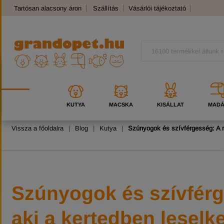
Tartósan alacsony áron
Szállítás
Vásárlói tájékoztató
Panaszkezelés
Kutyafajták
Macskafajták
KUTYA
MACSKA
KISÁLLAT
MAD
Vissza a főoldalra
|
Blog
|
Kutya
|
Szúnyogok és szívférgesség: A n
Szúnyogok és szívférg
aki a kertedben leselke