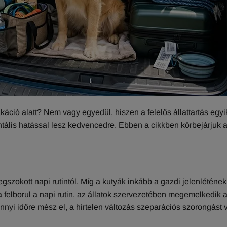
áció alatt? Nem vagy egyedül, hiszen a felelős állattartás egyi
tális hatással lesz kedvencedre. Ebben a cikkben körbejárjuk 
gszokott napi rutintól. Míg a kutyák inkább a gazdi jelenlétének
 felborul a napi rutin, az állatok szervezetében megemelkedik 
nnyi időre mész el, a hirtelen változás szeparációs szorongást v