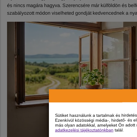
és nincs magára hagyva. Szerencsére már külföldön és belfö
szabályozott módon viselheted gondját kedvencednek a nyara
Sütiket használunk a tartalmak és hirdet
Ezenkívül közösségi média-, hirdető- és 
más olyan adatokkal, amelyeket Ön adott m
adatkezelési tájékoztatónkban
talál.