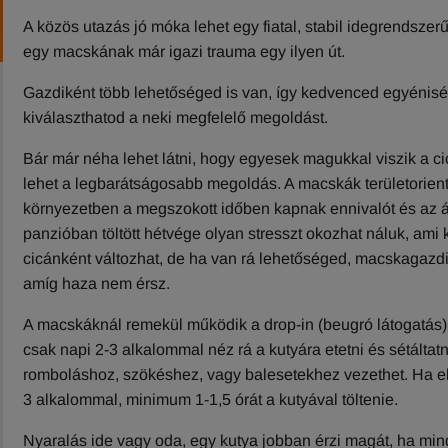
A közös utazás jó móka lehet egy fiatal, stabil idegrendsze
egy macskának már igazi trauma egy ilyen út.
Gazdiként több lehetőséged is van, így kedvenced egyénis
kiválaszthatod a neki megfelelő megoldást.
Bár már néha lehet látni, hogy egyesek magukkal viszik a ci
lehet a legbarátságosabb megoldás. A macskák területorientá
környezetben a megszokott időben kapnak ennivalót és az á
panzióban töltött hétvége olyan stresszt okozhat náluk, am
cicánként változhat, de ha van rá lehetőséged, macskagazd
amíg haza nem érsz.
A macskáknál remekül működik a drop-in (beugró látogatás) r
csak napi 2-3 alkalommal néz rá a kutyára etetni és sétáltatni,
romboláshoz, szökéshez, vagy balesetekhez vezethet. Ha e
3 alkalommal, minimum 1-1,5 órát a kutyával töltenie.
Nyaralás ide vagy oda, egy kutya jobban érzi magát, ha mi