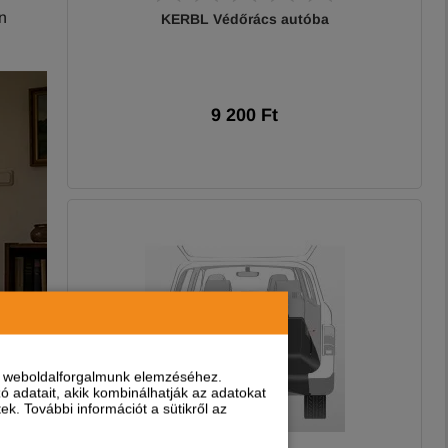
n
KERBL Védőrács autóba
9 200 Ft
nt weboldalforgalmunk elemzéséhez.
 adatait, akik kombinálhatják az adatokat
k. További információt a sütikről az