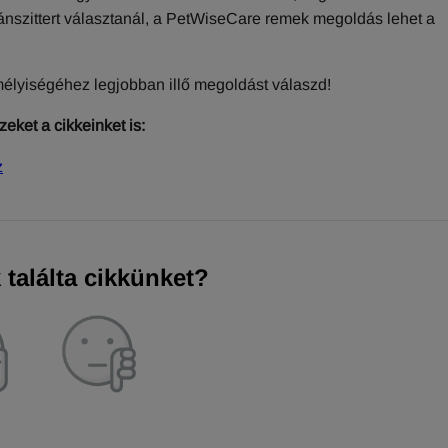
ánszittert választanál, a PetWiseCare remek megoldás lehet a
élyiségéhez legjobban illő megoldást válaszd!
eket a cikkeinket is:
z
találta cikkünket?