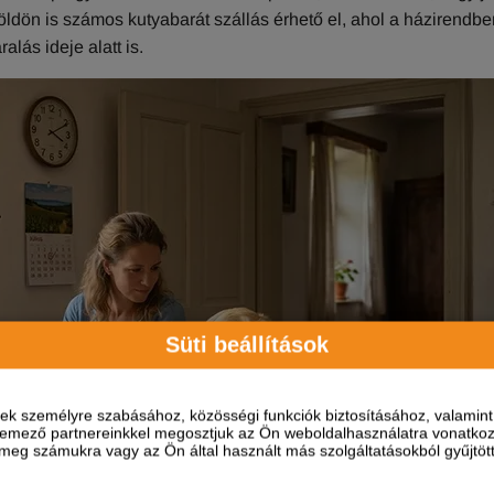
ldön is számos kutyabarát szállás érhető el, ahol a házirendbe
lás ideje alatt is.
Süti beállítások
ések személyre szabásához, közösségi funkciók biztosításához, valami
elemező partnereinkkel megosztjuk az Ön weboldalhasználatra vonatkozó
eg számukra vagy az Ön által használt más szolgáltatásokból gyűjtötte