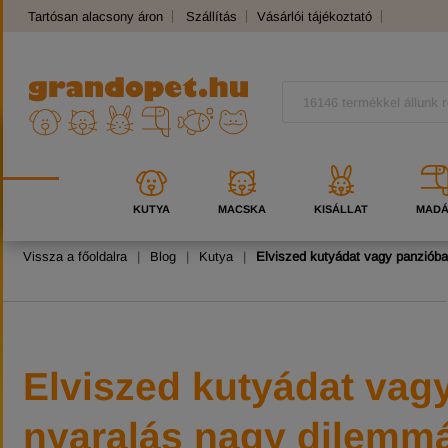
Tartósan alacsony áron
Szállítás
Vásárlói tájékoztató
Panaszkezelés
Kutyafajták
Macskafajták
KUTYA
MACSKA
KISÁLLAT
MAD
Vissza a főoldalra
|
Blog
|
Kutya
|
Elviszed kutyádat vagy panzióba
Elviszed kutyádat vag
nyaralás nagy dilemm