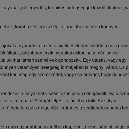
rű kutyának, de egy idős, krónikus betegséggel küzdő állatnak, v
égéhez, korához és egészségi állapotához mérten könnyen
cájukat a nyaralásra, azért a cicák esetében inkább a házi gon
lt állatok, ők jobban érzik magukat akkor, ha a már ismert
ltaluk már ismert személyek gondozzák. Egy utazás, vagy egy
i könnyen valamilyen betegség formájában is megnyilvánul. Ez 
iként kérj meg egy szomszédot, vagy családtagot, hogy gondozz
endszer, a kutyáknál viszont ez teljesen ellenjavallt. Ha a sz
 az állat a nap 23 óráját teljes izolációban tölti. Ez súlyos
lkerülhetetlen ez a megoldás, érdemes a segítőnek naponta le
nden nap ugyanabban az időben kap enni, mehet sétálni, vagy já