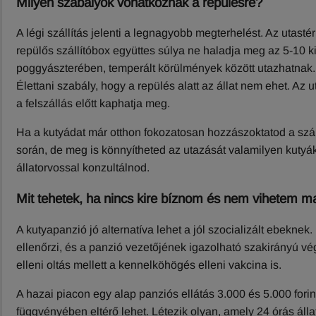
Milyen szabályok vonatkoznak a repülésre?
A légi szállítás jelenti a legnagyobb megterhelést. Az utasté
repülős szállítóbox együttes súlya ne haladja meg az 5-10 
poggyászterében, temperált körülmények között utazhatnak.
Élettani szabály, hogy a repülés alatt az állat nem ehet. Az ut
a felszállás előtt kaphatja meg.
Ha a kutyádat már otthon fokozatosan hozzászoktatod a szá
során, de meg is könnyítheted az utazását valamilyen kutyák
állatorvossal konzultálnod.
Mit tehetek, ha nincs kire bíznom és nem vihetem
A kutyapanzió jó alternatíva lehet a jól szocializált ebekn
ellenőrzi, és a panzió vezetőjének igazolható szakirányú vé
elleni oltás mellett a kennelköhögés elleni vakcina is.
A hazai piacon egy alap panziós ellátás 3.000 és 5.000 fori
függvényében eltérő lehet. Létezik olyan, amely 24 órás álla