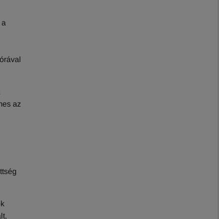
 a
 órával
emes az
ttség
ok
lt,