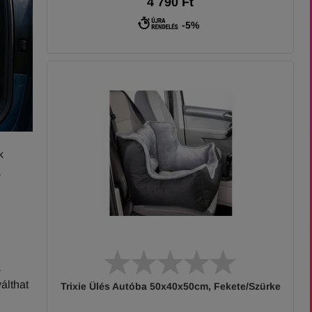
4 790 Ft
-5%
k
a
a
álthat
Trixie Ülés Autóba 50x40x50cm, Fekete/Szürke