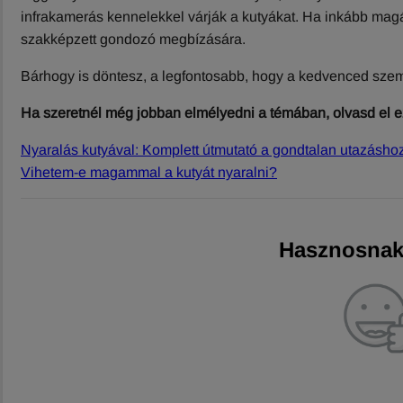
infrakamerás kennelekkel várják a kutyákat. Ha inkább mag
szakképzett gondozó megbízására.
Bárhogy is döntesz, a legfontosabb, hogy a kedvenced szem
Ha szeretnél még jobban elmélyedni a témában, olvasd el ez
Nyaralás kutyával: Komplett útmutató a gondtalan utazásho
Vihetem-e magammal a kutyát nyaralni?
Hasznosnak 