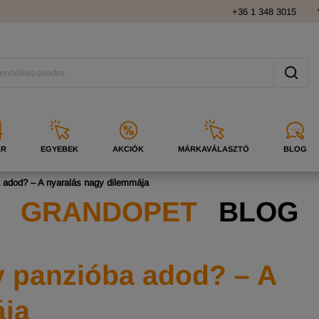
+36 1 348 3015
ÁR
EGYEBEK
AKCIÓK
MÁRKAVÁLASZTÓ
BLOG
 adod? – A nyaralás nagy dilemmája
GRANDOPET
BLOG
y panzióba adod? – A
ája