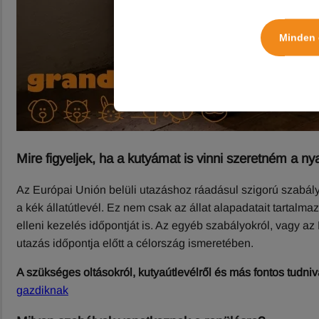
Minden 
Mire figyeljek, ha a kutyámat is vinni szeretném a ny
Az Európai Unión belüli utazáshoz ráadásul szigorú szabál
a kék állatútlevél. Ez nem csak az állat alapadatait tartalma
elleni kezelés időpontját is. Az egyéb szabályokról, vagy 
utazás időpontja előtt a célország ismeretében.
A szükséges oltásokról, kutyaútlevélről és más fontos tudniva
gazdiknak