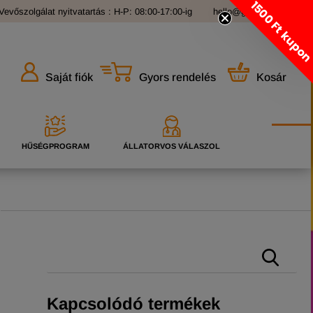
1500 Ft kupo
Vevőszolgálat nyitvatartás : H-P: 08:00-17:00-ig
hello@grandopet.hu
Gyors rendelés
Kosár
Saját fiók
HŰSÉGPROGRAM
ÁLLATORVOS VÁLASZOL
Kapcsolódó termékek