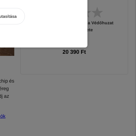
utasítása
Trixie Autó Csomagtartóba Védőhuzat
1,64×1,25m fekete
20 390 Ft
chip és
féreg
dj az
iók