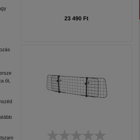
agy
23 490 Ft
dozás
persze
a őt,
omszéd
galább
tszani