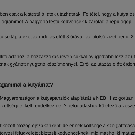
rben csak a kistestű állatok utazhatnak. Feltétel, hogy a kutya és
kilogrammot. A nagyobb testű kedvencek kizárólag a repülőgép
olsó táplálékot az indulás előtt 8 órával, az utolsó vizet pedig 2
llítóládához, a hozzászokás révén sokkal nyugodtabb lesz az út
nak gyártott nyugtató készítménnyel. Erről az utazás előtt érd
 magammal a kutyámat?
ek. Magyarországon a kutyapanziók alapítását a NÉBIH szigorúan
gzettséggel kell rendelkeznie. A befogadáshoz kötelező a vesze
nt között mozog éjszakánként, de ennek költsége a szolgáltatás
torvosi felügyeletet biztosít kedvenceknek, míg máshol klimatizá