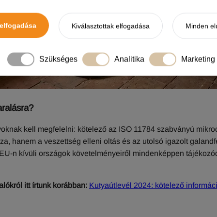
elfogadása
Kiválasztottak elfogadása
Minden el
Szükséges
Analitika
Marketing
aralásra?
yoknak kell megfelelni: kötelező az ISO 11784 szabványú mikro
zza, hanem a veszettség elleni oltás és az utolsó igazolt galand
az EU-n kívüli országok követelményeiről mindenképpen tájékozó
lókról itt írtunk korábban:
Kutyaútlevél 2024: kötelező informác