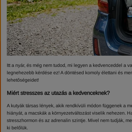
Itt a nyár, és még nem tudod, mi legyen a kedvenceddel a vak
legnehezebb kérdése ez! A döntésed komoly élettani és men
lehetőségeidet!
Miért stresszes az utazás a kedvenceknek?
A kutyák társas lények, akik rendkívüli módon függenek a me
hiányát, a macskák a környezetváltozást viselik nehezen. Ha
stresszhormon és az adrenalin szintje. Mivel nem tudják, me
ki belőlük.