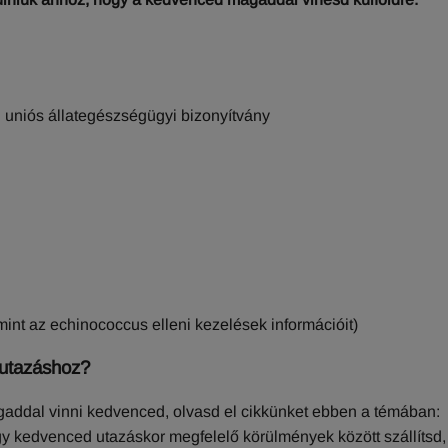
l uniós állategészségügyi bizonyítvány
amint az echinococcus elleni kezelések információit)
ó utazáshoz?
agaddal vinni kedvenced, olvasd el cikkünket ebben a témában:
y kedvenced utazáskor megfelelő körülmények között szállítsd,