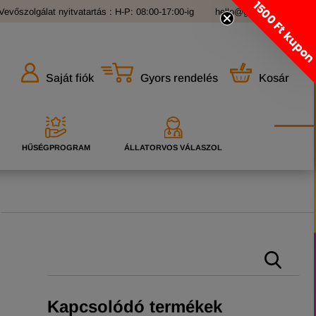
1500 Ft kupo
Vevőszolgálat nyitvatartás : H-P: 08:00-17:00-ig
hello@grandopet.hu
Gyors rendelés
Kosár
Saját fiók
HŰSÉGPROGRAM
ÁLLATORVOS VÁLASZOL
Kapcsolódó termékek