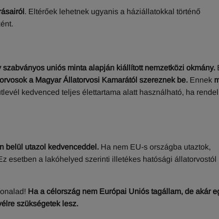
rásairól
. Eltérőek lehetnek ugyanis a háziállatokkal történő
ént.
 szabványos uniós minta alapján kiállított nemzetközi okmány.
torvosok
a Magyar Állatorvosi Kamarától szereznek be.
Ennek
m
tlevél kedvenced teljes élettartama alatt használható, ha rende
n belül utazol kedvenceddel.
Ha nem EU‑s országba utaztok,
setben a lakóhelyed szerinti illetékes hatósági állatorvostól k
vonalad!
Ha a célország nem Európai Uniós tagállam, de akár e
vélre szükségetek lesz.