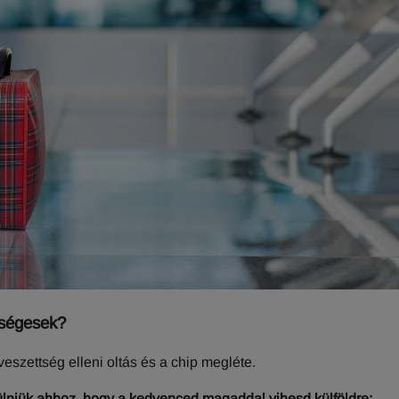
kségesek?
veszettség elleni oltás és a chip megléte.
esülniük ahhoz, hogy a kedvenced magaddal vihesd külföldre: