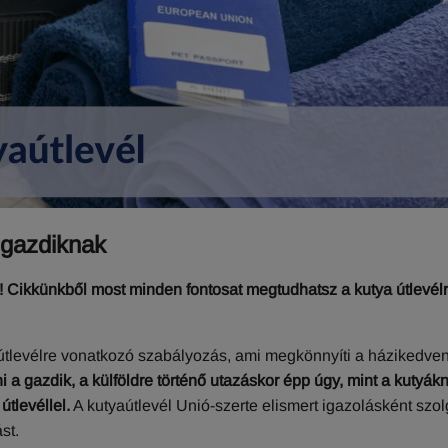
 gazdiknak
á! Cikkünkből most minden fontosat megtudhatsz a kutya útlevélr
t-útlevélre vonatkozó szabályozás, ami megkönnyíti a házikedve
 a gazdik, a külföldre történő utazáskor épp úgy, mint a kutyákn
tlevéllel.
A kutyaútlevél Unió-szerte elismert igazolásként szol
ást.