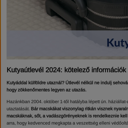
Kutyaútlevél 2024: kötelező információk
Kutyáddal külföldre utaznál? Útlevél nélkül ne indulj sehov
hogy zökkenőmentes legyen az utazás.
Hazánkban 2004. október 1‑től hatályba lépett ún. háziálla
utaztatását.
Bár macskákat viszonylag ritkán visznek nyaralni
macskáknak, sőt, a vadászgörényeknek is rendelkeznie kell ú
arra, hogy kedvenced megkapta a veszettség elleni védőolt