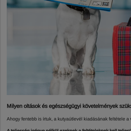
Milyen oltások és egészségügyi követelmények szü
Ahogy fentebb is írtuk, a kutyaútlevél kiadásának feltétele a 
A teljesség igénye nélkül ezeknek a feltételeknek kell telj