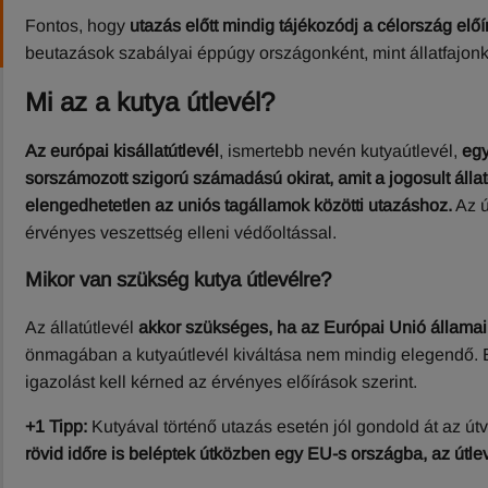
Fontos, hogy
utazás előtt mindig tájékozódj a célország előí
beutazások szabályai éppúgy országonként, mint állatfajonk
Mi az a kutya útlevél?
Az európai kisállatútlevél
, ismertebb nevén kutyaútlevél,
egy
sorszámozott szigorú számadású okirat, amit a jogosult álla
elengedhetetlen az uniós tagállamok közötti utazáshoz.
Az ú
érvényes veszettség elleni védőoltással.
Mikor van szükség kutya útlevélre?
Az állatútlevél
akkor szükséges, ha az Európai Unió államai
önmagában a kutyaútlevél kiváltása nem mindig elegendő. Ez e
igazolást kell kérned az érvényes előírások szerint.
+1 Tipp:
Kutyával történő utazás esetén jól gondold át az út
rövid időre is beléptek útközben egy EU-s országba, az útle