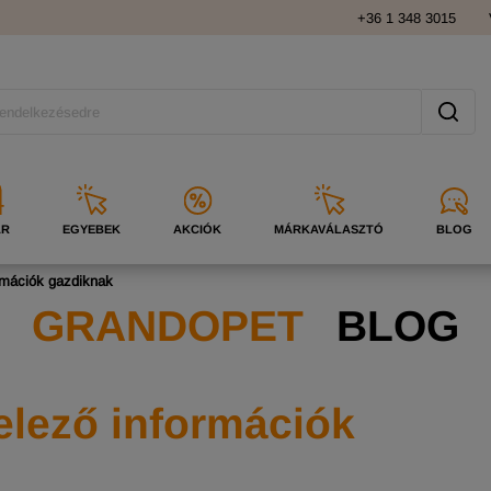
+36 1 348 3015
ÁR
EGYEBEK
AKCIÓK
MÁRKAVÁLASZTÓ
BLOG
ormációk gazdiknak
GRANDOPET
BLOG
elező információk