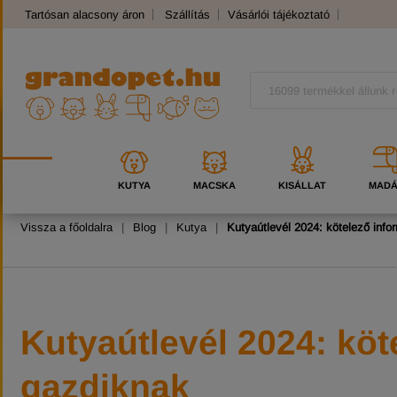
Tartósan alacsony áron
Szállítás
Vásárlói tájékoztató
Panaszkezelés
Kutyafajták
Macskafajták
KUTYA
MACSKA
KISÁLLAT
MAD
Vissza a főoldalra
|
Blog
|
Kutya
|
Kutyaútlevél 2024: kötelező inf
Kutyaútlevél 2024: köt
gazdiknak