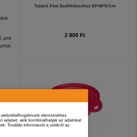
Takaró Fém Szállítóboxhoz 63*48*57cm
mara
2 800 Ft
l, ami
tumot
 új
nt weboldalforgalmunk elemzéséhez.
 adatait, akik kombinálhatják az adatokat
t egy
k. További információt a sütikről az
ttség