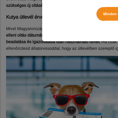
szükséges új oltásért a helyi szokásos gyakorlat és tarifák sze
Minden 
Kutya útlevél érvényesség – Meddig jó az útlevél?
Mivel Magyarországon a veszettség elleni oltás beadása év
elleni oltás dátumától számított 365 napig tart
. A 365 nap let
beadatása és igazoltatása után használható ismét.
Ha csak r
ellenőriztesd állatorvosoddal, hogy az útlevélben szereplő