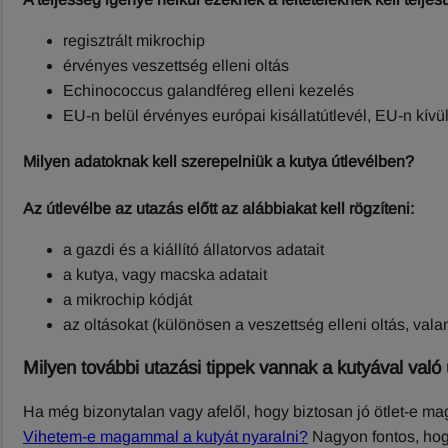
regisztrált mikrochip
érvényes veszettség elleni oltás
Echinococcus galandféreg elleni kezelés
EU-n belül érvényes európai kisállatútlevél, EU-n kívü
Milyen adatoknak kell szerepelniük a kutya útlevélben?
Az útlevélbe az utazás előtt az alábbiakat kell rögzíteni:
a gazdi és a kiállító állatorvos adatait
a kutya, vagy macska adatait
a mikrochip kódját
az oltásokat (különösen a veszettség elleni oltás, val
Milyen további utazási tippek vannak a kutyával val
Ha még bizonytalan vagy afelől, hogy biztosan jó ötlet-e m
Vihetem-e magammal a kutyát nyaralni?
Nagyon fontos, hog