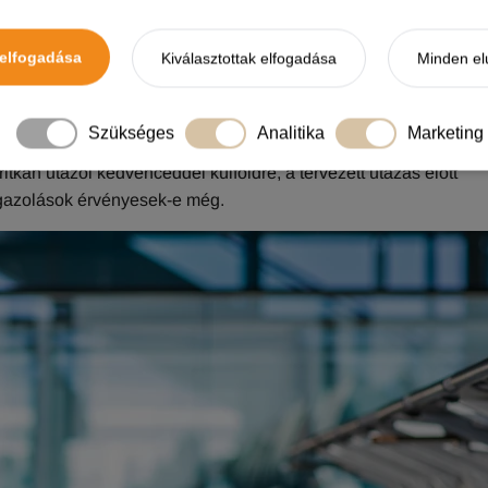
rint kell majd fizetni.
elfogadása
Kiválasztottak elfogadása
Minden el
ente kötelező, így
a magyar kutyaútlevél érvényesség a veszett
Szükséges
Analitika
Marketing
elte után n
em hosszabbodik automatikusan
, hanem az
csak az ú
itkán utazol kedvenceddel külföldre, a tervezett utazás előtt
 igazolások érvényesek‑e még.