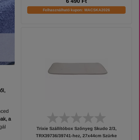
6 490 Ft
Felhasználható kupon:
MACSKA2026
ől,
nced
ak, a
gál
Trixie Szállítóbox Szőnyeg Skudo 2/3,
TRX39736/39741-hez, 27x44cm Szürke