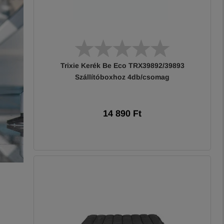
Trixie Kerék Be Eco TRX39892/39893
Szállítóboxhoz 4db/csomag
14 890 Ft