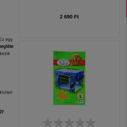
2 690 Ft
Ez egy
egléte
lkezik
iviteli
gy