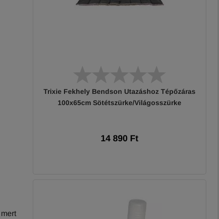
Trixie Fekhely Bendson Utazáshoz Tépőzáras
100x65cm Sötétszürke/Világosszürke
14 890 Ft
 mert