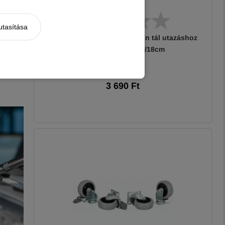
utasítása
Trixie összecsukható szilikon tál utazáshoz
tömör peremmel 1l/18cm
ség
j oltás
3 690 Ft