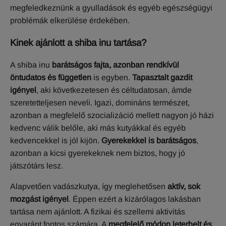
megfeledkeznünk a gyulladások és egyéb egészségügyi
problémák elkerülése érdekében.
Kinek ajánlott a shiba inu tartása?
A shiba inu
barátságos fajta, azonban rendkívül
öntudatos és független
is egyben.
Tapasztalt gazdit
igényel
, aki következetesen és céltudatosan, ámde
szeretetteljesen neveli. Igazi, domináns természet,
azonban a megfelelő szocializáció mellett nagyon jó házi
kedvenc válik belőle, aki más kutyákkal és egyéb
kedvencekkel is jól kijön.
Gyerekekkel is barátságos
,
azonban a kicsi gyerekeknek nem biztos, hogy jó
játszótárs lesz.
Alapvetően vadászkutya, így meglehetősen
aktív, sok
mozgást igényel
. Éppen ezért a kizárólagos lakásban
tartása nem ajánlott. A fizikai és szellemi aktivitás
egyaránt fontos számára. A
megfelelő módon leterhelt és