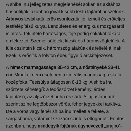
A shiba inu jellegzetes megjelenését sokan az akitához
hasonlítják, azonban jóval kisebb testű fajtáról beszélünk.
Arányos testalkatú, erős csontozatú
, jól izmolt és erőteljes
testfelépítésű kutya. Lendületes és energikus mozgásáról
is híres. Tekintete barátságos, feje pedig sokakat rókára
emlékeztet. Szemei sötétek, kicsik és háromszögletűek. A
fülek szintén kicsik, háromszög alakúak és felfelé állnak.
Ezek is erősítik a folyton éber, figyelő arckifejezését.
A
hímek marmagassága 35-42 cm, a nőstényeké 33-41
cm
. Mindkét nem esetében az ideális magasság a skála
középfoka. Testsúlya átlagosan 8-13 kg. A shiba inu
szőrzete kétrétegű: a fedőszőrzet kemény, érdes
tapintású, az aljszőrzet puha és sűrű. A fajtastandard
szerint színe legtöbbször vörös, fehér jegyekkel tarkítva.
De a vörös vagy fehér shiba inu mellett a fekete, a
sárgásbarna, valamint szezám színű is elfogadott. Fontos
azonban, hogy
mindegyik fajtának úgynevezett „urajiro”-