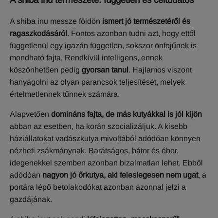
A shiba inu messze földön
ismert jó természetéről és
ragaszkodásáról
. Fontos azonban tudni azt, hogy ettől
függetlenül egy igazán független, sokszor önfejűnek is
mondható fajta. Rendkívül intelligens, ennek
köszönhetően pedig
gyorsan tanul
. Hajlamos viszont
hanyagolni az olyan parancsok teljesítését, melyek
értelmetlennek tűnnek számára.
Alapvetően
domináns fajta, de más kutyákkal is jól kijön
abban az esetben, ha korán szocializáljuk. A kisebb
háziállatokat vadászkutya mivoltából adódóan könnyen
nézheti zsákmánynak. Barátságos, bátor és éber,
idegenekkel szemben azonban bizalmatlan lehet. Ebből
adódóan
nagyon jó őrkutya, aki feleslegesen nem ugat
, a
portára lépő betolakodókat azonban azonnal jelzi a
gazdájának.