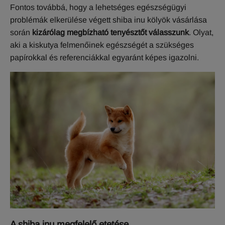
Fontos továbbá, hogy a lehetséges egészségügyi
problémák elkerülése végett shiba inu kölyök vásárlása
során
kizárólag megbízható tenyésztőt válasszunk
. Olyat,
aki a kiskutya felmenőinek egészségét a szükséges
papírokkal és referenciákkal egyaránt képes igazolni.
A shiba inu megfelelő etetése