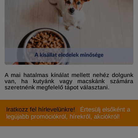
A mai hatalmas kínálat mellett nehéz dolgunk
van, ha kutyánk vagy macskánk számára
szeretnénk megfelelő tápot választani.
Iratkozz fel hírlevelünkre!
Értesülj elsőként a
legújabb promóciókról, hírekről, akciókról!