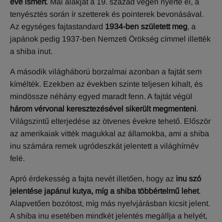
éve ismert
. Mai alakját a 19. század végén nyerte el, a
tenyésztés során ír szetterek és pointerek bevonásával.
Az egységes fajtastandard
1934-ben született meg
, a
japánok pedig 1937-ben Nemzeti Örökség címmel illették
a shiba inut.
A második világháború borzalmai azonban a fajtát sem
kímélték. Ezekben az években szinte teljesen kihalt, és
mindössze néhány egyed maradt fenn. A fajtát végül
három vérvonal keresztezésével sikerült megmenteni
.
Világszintű elterjedése az ötvenes évekre tehető. Először
az amerikaiak vitték magukkal az államokba, ami a shiba
inu számára remek ugródeszkát jelentett a világhírnév
felé.
Apró érdekesség a fajta nevét illetően, hogy az
inu szó
jelentése japánul kutya, míg a shiba többértelmű lehet
.
Alapvetően bozótost, míg más nyelvjárásban kicsit jelent.
A shiba inu esetében mindkét jelentés megállja a helyét,