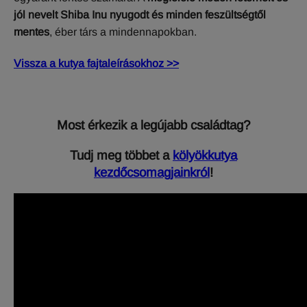
jól nevelt Shiba Inu nyugodt és minden feszültségtől
mentes
, éber társ a mindennapokban.
Vissza a kutya fajtaleírásokhoz >>
Most érkezik a legújabb családtag?
Tudj meg többet a
kölyökkutya
kezdőcsomagjainkról
!