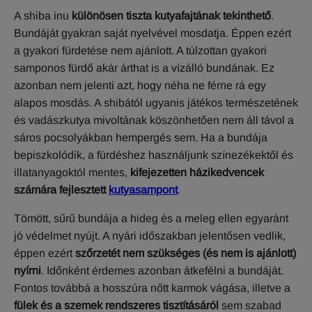
A shiba inu
különösen tiszta kutyafajtának tekinthető
.
Bundáját gyakran saját nyelvével mosdatja. Éppen ezért
a gyakori fürdetése nem ajánlott. A túlzottan gyakori
samponos fürdő akár árthat is a vízálló bundának. Ez
azonban nem jelenti azt, hogy néha ne férne rá egy
alapos mosdás. A shibától ugyanis játékos természetének
és vadászkutya mivoltának köszönhetően nem áll távol a
sáros pocsolyákban hempergés sem. Ha a bundája
bepiszkolódik, a fürdéshez használjunk színezékektől és
illatanyagoktól mentes,
kifejezetten házikedvencek
számára fejlesztett
kutyasampont
.
Tömött, sűrű bundája a hideg és a meleg ellen egyaránt
jó védelmet nyújt. A nyári időszakban jelentősen vedlik,
éppen ezért
szőrzetét nem szükséges (és nem is ajánlott)
nyírni
. Időnként érdemes azonban átkefélni a bundáját.
Fontos továbbá a hosszúra nőtt karmok vágása, illetve a
fülek és a szemek rendszeres tisztításáról
sem szabad