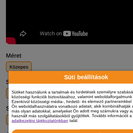
Méret
Közepes
Süti beállítások
Szőrtípus
Sütiket használunk a tartalmak és hirdetések személyre szabás
Rövid szőrű
közösségi funkciók biztosításához, valamint weboldalforgalmun
Ezenkívül közösségi média-, hirdető- és elemező partnereinkkel
Ön weboldalhasználatra vonatkozó adatait, akik kombinálhatják 
Szőr mintázat
más olyan adatokkal, amelyeket Ön adott meg számukra vagy az
használt más szolgáltatásokból gyűjtöttek. További információt a 
Kétszínű
Nyereg / Takaró
adatkezelési tájékoztatónkban
talál.