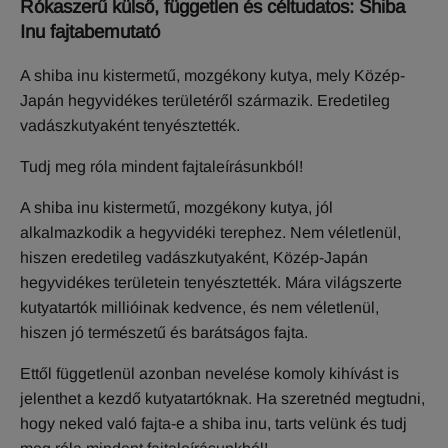
Rókaszerű külső, független és céltudatos: Shiba
Inu fajtabemutató
A shiba inu kistermetű, mozgékony kutya, mely Közép-
Japán hegyvidékes területéről származik. Eredetileg
vadászkutyaként tenyésztették.
Tudj meg róla mindent fajtaleírásunkból!
A shiba inu kistermetű, mozgékony kutya, jól
alkalmazkodik a hegyvidéki terephez. Nem véletlenül,
hiszen eredetileg vadászkutyaként, Közép-Japán
hegyvidékes területein tenyésztették. Mára világszerte
kutyatartók millióinak kedvence, és nem véletlenül,
hiszen jó természetű és barátságos fajta.
Ettől függetlenül azonban nevelése komoly kihívást is
jelenthet a kezdő kutyatartóknak. Ha szeretnéd megtudni,
hogy neked való fajta-e a shiba inu, tarts velünk és tudj