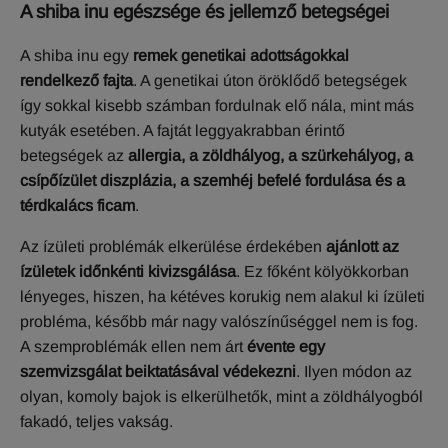
A shiba inu egészsége és jellemző betegségei
A shiba inu egy
remek genetikai adottságokkal
rendelkező fajta
. A genetikai úton öröklődő betegségek
így sokkal kisebb számban fordulnak elő nála, mint más
kutyák esetében. A fajtát leggyakrabban érintő
betegségek az
allergia, a zöldhályog, a szürkehályog, a
csípőízület diszplázia, a szemhéj befelé fordulása és a
térdkalács ficam
.
Az ízületi problémák elkerülése érdekében
ajánlott az
ízületek időnkénti kivizsgálása
. Ez főként kölyökkorban
lényeges, hiszen, ha kétéves korukig nem alakul ki ízületi
probléma, később már nagy valószínűséggel nem is fog.
A szemproblémák ellen nem árt
évente egy
szemvizsgálat beiktatásával védekezni
. Ilyen módon az
olyan, komoly bajok is elkerülhetők, mint a zöldhályogból
fakadó, teljes vakság.