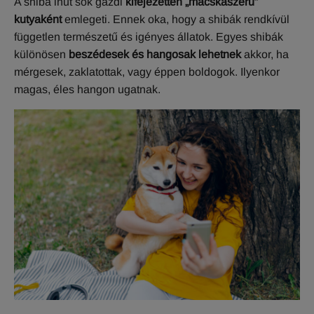
A shiba inut sok gazdi
kifejezetten „macskaszerű”
kutyaként
emlegeti. Ennek oka, hogy a shibák rendkívül
független természetű és igényes állatok. Egyes shibák
különösen
beszédesek és hangosak lehetnek
akkor, ha
mérgesek, zaklatottak, vagy éppen boldogok. Ilyenkor
magas, éles hangon ugatnak.