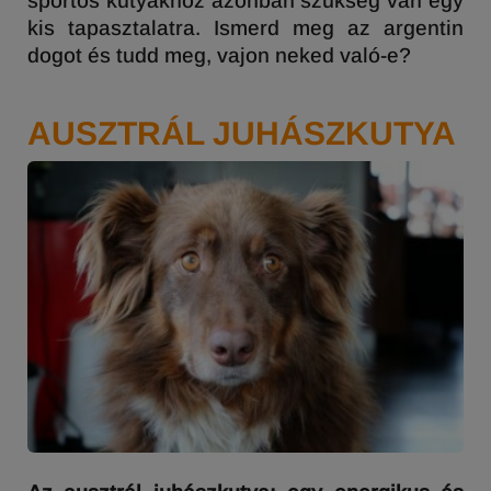
sportos kutyákhoz azonban szükség van egy
kis tapasztalatra. Ismerd meg az argentin
dogot és tudd meg, vajon neked való-e?
AUSZTRÁL JUHÁSZKUTYA