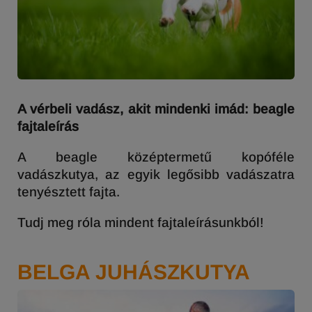
A vérbeli vadász, akit mindenki imád: beagle
fajtaleírás
A beagle középtermetű kopóféle
vadászkutya, az egyik legősibb vadászatra
tenyésztett fajta.
Tudj meg róla mindent fajtaleírásunkból!
BELGA JUHÁSZKUTYA