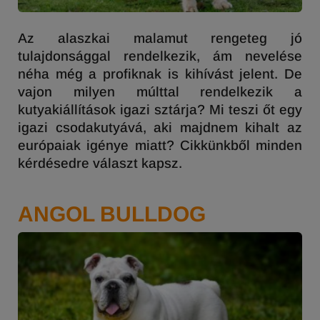
Az alaszkai malamut rengeteg jó
tulajdonsággal rendelkezik, ám nevelése
néha még a profiknak is kihívást jelent. De
vajon milyen múlttal rendelkezik a
kutyakiállítások igazi sztárja? Mi teszi őt egy
igazi csodakutyává, aki majdnem kihalt az
európaiak igénye miatt? Cikkünkből minden
kérdésedre választ kapsz.
ANGOL BULLDOG