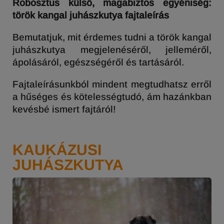
Robosztus külső, magabiztos egyéniség:
török kangal juhászkutya fajtaleírás
Bemutatjuk, mit érdemes tudni a török kangal
juhászkutya megjelenéséről, jelleméről,
ápolásáról, egészségéről és tartásáról.
Fajtaleírásunkból mindent megtudhatsz erről
a hűséges és kötelességtudó, ám hazánkban
kevésbé ismert fajtáról!
KAUKÁZUSI
JUHÁSZKUTYA