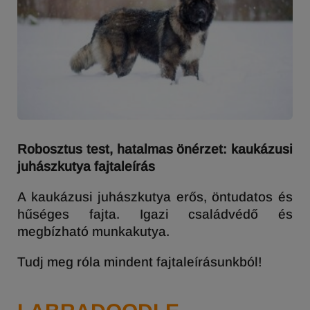
Robosztus test, hatalmas önérzet: kaukázusi
juhászkutya fajtaleírás
A kaukázusi juhászkutya erős, öntudatos és
hűséges fajta. Igazi családvédő és
megbízható munkakutya.
Tudj meg róla mindent fajtaleírásunkból!