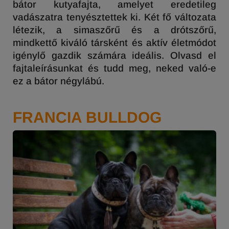
bátor kutyafajta, amelyet eredetileg
vadászatra tenyésztettek ki. Két fő változata
létezik, a
simaszőrű
és a drótszőrű,
mindkettő kiváló társként és aktív életmódot
igénylő gazdik számára ideális. Olvasd el
fajtaleírásunkat és tudd meg, neked való-e
ez a bátor négylábú.
FRANCIA BULLDOG