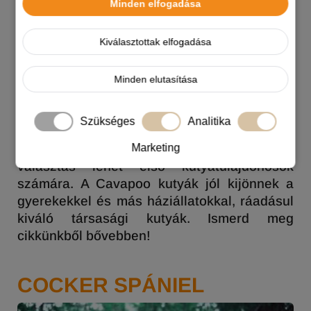
Minden elfogadása
Kiválasztottak elfogadása
A Cavapoo egy Cavalier King Charles
Minden elutasítása
spániel és egy uszkár keresztezésének
eredménye. A Cavapoo barátságos,
Szükséges
Analitika
intelligens és könnyen tanítható kutya.
Marketing
Viszonylag kevés gondozást igényel, így jó
választás lehet első kutyatulajdonosok
számára. A Cavapoo kutyák jól kijönnek a
gyerekekkel és más háziállatokkal, ráadásul
kiváló társasági kutyák. Ismerd meg
cikkünkből bővebben!
COCKER SPÁNIEL