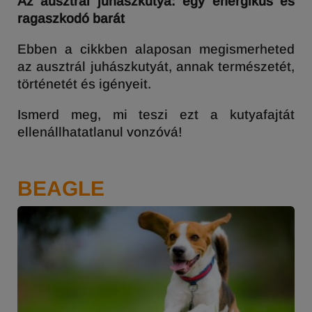
Az ausztrál juhászkutya:
egy energikus és
ragaszkodó barát
Ebben a cikkben alaposan megismerheted
az ausztrál juhászkutyát, annak természetét,
történetét és igényeit.
Ismerd meg, mi teszi ezt a kutyafajtát
ellenállhatatlanul vonzóvá!
BEAGLE