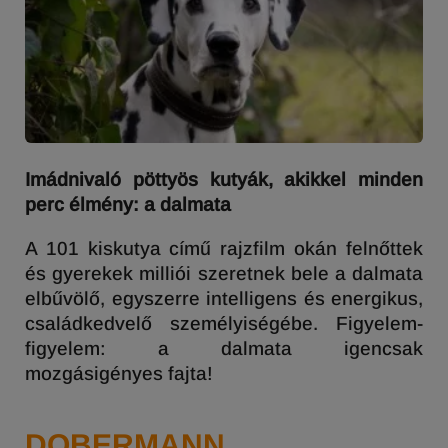
Imádnivaló pöttyös kutyák, akikkel minden
perc élmény: a dalmata
A 101 kiskutya című rajzfilm okán felnőttek
és gyerekek milliói szeretnek bele a dalmata
elbűvölő, egyszerre intelligens és energikus,
családkedvelő személyiségébe. Figyelem-
figyelem: a dalmata igencsak
mozgásigényes fajta!
DOBERMANN