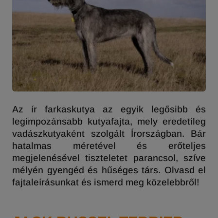
Az ír farkaskutya az egyik legősibb és
legimpozánsabb kutyafajta, mely eredetileg
vadászkutyaként szolgált Írországban. Bár
hatalmas méretével és erőteljes
megjelenésével tiszteletet parancsol, szíve
mélyén gyengéd és hűséges társ. Olvasd el
fajtaleírásunkat és ismerd meg közelebbről!