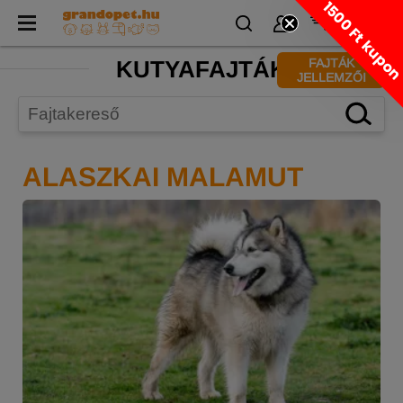
1500 Ft kupo
KUTYAFAJTÁK
FAJTÁK
JELLEMZŐI
ALASZKAI MALAMUT