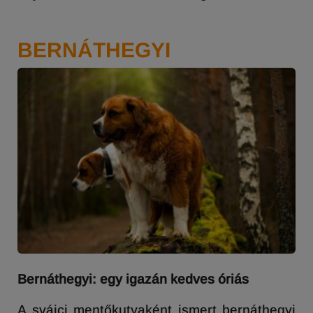
BERNÁTHEGYI
Bernáthegyi: egy igazán kedves óriás
A svájci mentőkutyaként ismert bernáthegyi