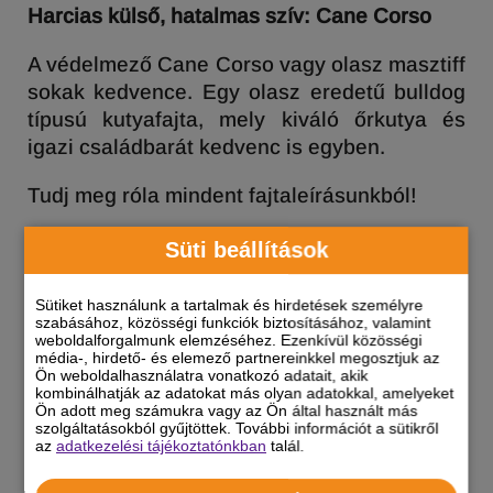
Harcias külső, hatalmas szív: Cane Corso
A védelmező Cane Corso vagy olasz masztiff
sokak kedvence. Egy olasz eredetű bulldog
típusú kutyafajta, mely kiváló őrkutya és
igazi családbarát kedvenc is egyben.
Tudj meg róla mindent fajtaleírásunkból!
Süti beállítások
CAVAPOO
Sütiket használunk a tartalmak és hirdetések személyre
szabásához, közösségi funkciók biztosításához, valamint
weboldalforgalmunk elemzéséhez. Ezenkívül közösségi
média-, hirdető- és elemező partnereinkkel megosztjuk az
Ön weboldalhasználatra vonatkozó adatait, akik
kombinálhatják az adatokat más olyan adatokkal, amelyeket
Ön adott meg számukra vagy az Ön által használt más
szolgáltatásokból gyűjtöttek. További információt a sütikről
az
adatkezelési tájékoztatónkban
talál.