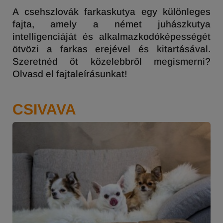
A csehszlovák farkaskutya egy különleges
fajta, amely a német juhászkutya
intelligenciáját és alkalmazkodóképességét
ötvözi a farkas erejével és kitartásával.
Szeretnéd őt közelebbről megismerni?
Olvasd el fajtaleírásunkat!
CSIVAVA