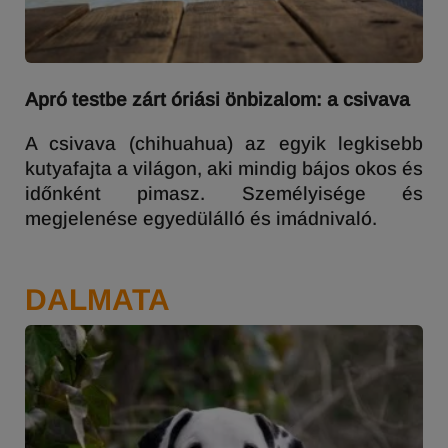
Apró testbe zárt óriási önbizalom: a csivava
A csivava (chihuahua) az egyik legkisebb
kutyafajta a világon, aki mindig bájos okos és
időnként pimasz. Személyisége és
megjelenése egyedülálló és imádnivaló.
DALMATA