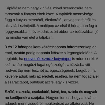
Táplálása nem nagy kihívás, mivel szerencsére nem
tartoznak a finnyás ebek közé. A táplálék mennyisége
függ a kutyus méretétől, életkorától, anyagcseréjétől és
aktivitási szintjétől. A maltipoo az első 6 hónapban fog a
leggyorsabban növekedni, ezért ebben az időszakban jó,
ha mindig van étel a táljában.
3 és 12 hónapos kora között naponta háromszor
kapjon
enni,
ezután
pedig
naponta kétszer
a legmegfelelőbb. A
legjobb, ha
nedves és száraz kutyatápot
is adunk neki. A
száraz táp megőrzi fogai egészségét, a túlzásba vitt
nedves táp nem tesz jót az egészségének. Legjobb, ha
keverve adjuk neki az eledelt, esetleg, ha nem fogadja el
a száraz tápot, puhítsuk azt fel egy kis vízzel.
Szőlő, mazsola, csokoládé, kávé, tea, szóda és magvak
ne kerüljenek a szájába
. Nagyon fontos, hogy a további
adagok mennyiségéről megkérdezd az állatorvost. Ne