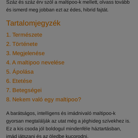
Száz és száz érv szól a maltipoo-k mellett, olvass tovább
és ismerd meg jobban ezt az édes, hibrid fajtát.
Tartalomjegyzék
1. Természete
2. Története
3. Megjelenése
4. A maltipoo nevelése
5. Ápolása
6. Etetése
7. Betegségei
8. Nekem való egy maltipoo?
A barátságos, intelligens és imádnivaló maltipoo-k
gyorsan megtalálják az utat még a jéghideg szívekhez is.
Ez a kis csoda jól boldogul mindenféle háztartásban,
imád játszani és az öledbe kucorodni.