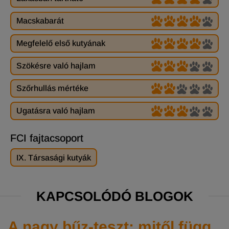
Macskabarát
Megfelelő első kutyának
Szökésre való hajlam
Szőrhullás mértéke
Ugatásra való hajlam
FCI fajtacsoport
IX. Társasági kutyák
KAPCSOLÓDÓ BLOGOK
A nagy bűz-teszt: mitől függ,