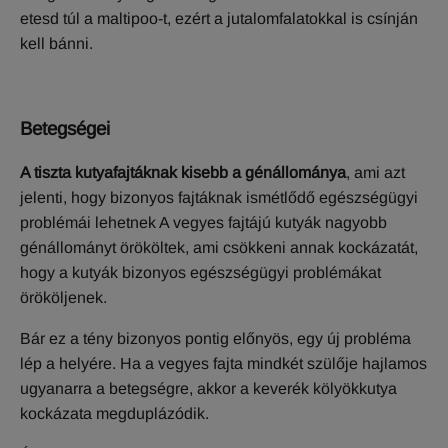
etesd túl a maltipoo-t, ezért a jutalomfalatokkal is csínján
kell bánni.
Betegségei
A tiszta kutyafajtáknak kisebb a génállománya
, ami azt
jelenti, hogy bizonyos fajtáknak ismétlődő egészségügyi
problémái lehetnek A vegyes fajtájú kutyák nagyobb
génállományt örököltek, ami csökkeni annak kockázatát,
hogy a kutyák bizonyos egészségügyi problémákat
örököljenek.
Bár ez a tény bizonyos pontig előnyös, egy új probléma
lép a helyére. Ha a vegyes fajta mindkét szülője hajlamos
ugyanarra a betegségre, akkor a keverék kölyökkutya
kockázata megduplázódik.