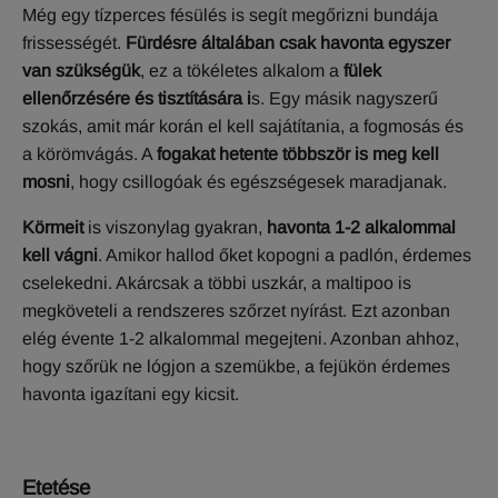
Még egy tízperces fésülés is segít megőrizni bundája
frissességét.
Fürdésre általában csak havonta egyszer
van szükségük
, ez a tökéletes alkalom a
fülek
ellenőrzésére
és tisztítására i
s. Egy másik nagyszerű
szokás, amit már korán el kell sajátítania, a fogmosás és
a körömvágás. A
fogakat hetente többször is meg kell
mosni
, hogy csillogóak és egészségesek maradjanak.
Körmeit
is viszonylag gyakran,
havonta 1-2 alkalommal
kell vágni
. Amikor hallod őket kopogni a padlón, érdemes
cselekedni. Akárcsak a többi uszkár, a maltipoo is
megköveteli a rendszeres szőrzet nyírást. Ezt azonban
elég évente 1-2 alkalommal megejteni. Azonban ahhoz,
hogy szőrük ne lógjon a szemükbe, a fejükön érdemes
havonta igazítani egy kicsit.
E
tetése