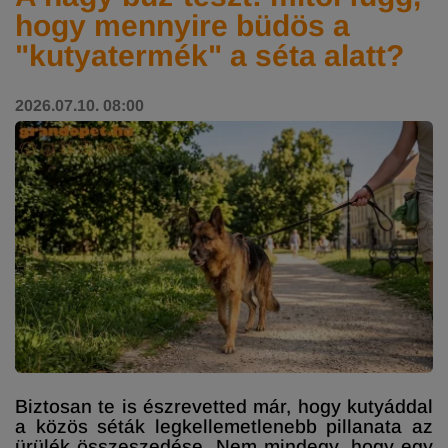
hogy mennyire büdös a
"kutyatermék" a séta alatt?
2026.07.10. 08:00
Biztosan te is észrevetted már, hogy kutyáddal
a közös séták legkellemetlenebb pillanata az
ürülék összeszedése. Nem mindegy, hogy egy