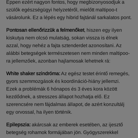
Éppen ezért nagyon fontos, hogy megbizonyosodjuk a
szülők egészségügyi helyzetéről, mielőtt maltipoo-t
vásárolunk. Ez a lépés egy hibrid fajtánál sarkalatos pont.
Pontosan ellenőrizzük a felmenőket
, hiszen egy ilyen
kiskutya nem olcsó mulatság, sokan vissza is élnek
azzal, hogy nehéz a fajta sztenderdet azonosítani. Az
alábbi betegségek természetesen nem minden maltipoo-
ra jellemzőek, azonban hajlamosak lehetnek rá:
White shaker szindróma:
Az egész testet érintő remegés,
gyors szemmozgások és koordináció-hiány jellemzi.
Ezek a problémák 6 hónapos és 3 éves kora között
kezdődnek, a stresszes állapot hozhatja elő. Ez
szerencsére nem fájdalmas állapot, de azért konzultálj
egy orvossal, ha ilyen történik.
Epilepszia:
akárcsak az emberek esetében, az ijesztő
betegség rohamok formájában jön. Gyógyszerekkel