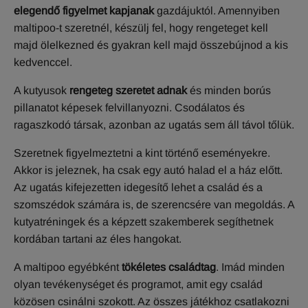
elegendő figyelmet kapjanak
gazdájuktól. Amennyiben
maltipoo-t szeretnél, készülj fel, hogy rengeteget kell
majd ölelkezned és gyakran kell majd összebújnod a kis
kedvenccel.
A kutyusok
rengeteg szeretet adnak
és minden borús
pillanatot képesek felvillanyozni. Csodálatos és
ragaszkodó társak, azonban az ugatás sem áll távol tőlük.
Szeretnek figyelmeztetni a kint történő eseményekre.
Akkor is jeleznek, ha csak egy autó halad el a ház előtt.
Az ugatás kifejezetten idegesítő lehet a család és a
szomszédok számára is, de szerencsére van megoldás. A
kutyatréningek és a képzett szakemberek segíthetnek
kordában tartani az éles hangokat.
A maltipoo egyébként
tökéletes családtag
. Imád minden
olyan tevékenységet és programot, amit egy család
közösen csinálni szokott. Az összes játékhoz csatlakozni