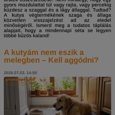
gyors mozdulattal túl vagy rajta, vagy percekig
küzdesz a szaggal és a lágy állaggal. Tudtad?
A kutya végtermékének szaga és állaga
közvetlen visszajelzést ad az eledel
minőségéről. Ismerd meg a tudatos táplálás
alapjait, hogy a mindennapi séta se legyen
többé bűzös kaland!
A kutyám nem eszik a
melegben – Kell aggódni?
2026.07.03. 14:50