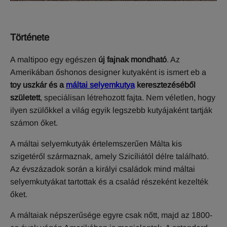
T
örténete
A maltipoo egy egészen
új fajnak mondható
. Az
Amerikában őshonos designer kutyaként is ismert eb a
toy uszkár és a
máltai selyemkutya
keresztezéséből
született
, speciálisan létrehozott fajta. Nem véletlen, hogy
ilyen szülőkkel a világ egyik legszebb kutyájaként tartják
számon őket.
A máltai selyemkutyák értelemszerűen Málta kis
szigetéről származnak, amely Szicíliától délre található.
Az évszázadok során a királyi családok mind máltai
selyemkutyákat tartottak és a család részeként kezelték
őket.
A máltaiak népszerűsége egyre csak nőtt, majd az 1800-