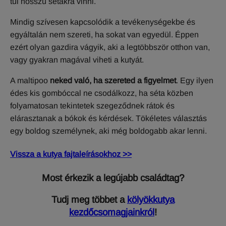
túl hosszú sétákra vinni.
Mindig szívesen kapcsolódik a tevékenységekbe és
egyáltalán nem szereti, ha sokat van egyedül. Éppen
ezért olyan gazdira vágyik, aki a legtöbbször otthon van,
vagy gyakran magával viheti a kutyát.
A maltipoo
neked való, ha szereted a figyelmet
. Egy ilyen
édes kis gombóccal ne csodálkozz, ha séta közben
folyamatosan tekintetek szegeződnek rátok és
elárasztanak a bókok és kérdések. Tökéletes választás
egy boldog személynek, aki még boldogabb akar lenni.
Vissza a kutya fajtaleírásokhoz >>
Most érkezik a legújabb családtag?
Tudj meg többet a
kölyökkutya
kezdőcsomagjainkról
!