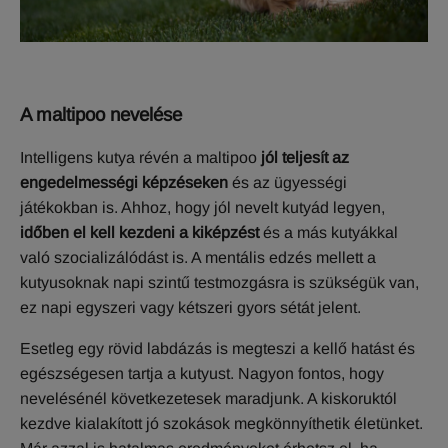
A maltipoo nevelése
Intelligens kutya révén a maltipoo
jól teljesít az
engedelmességi képzéseken
és az ügyességi
játékokban is. Ahhoz, hogy jól nevelt kutyád legyen,
időben el kell kezdeni a kiképzést
és a más kutyákkal
való szocializálódást is. A mentális edzés mellett a
kutyusoknak napi szintű testmozgásra is szükségük van,
ez napi egyszeri vagy kétszeri gyors sétát jelent.
Esetleg egy rövid labdázás is megteszi a kellő hatást és
egészségesen tartja a kutyust. Nagyon fontos, hogy
nevelésénél következetesek maradjunk. A kiskoruktól
kezdve kialakított jó szokások megkönnyíthetik életünket.