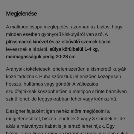
Megjelenése
A maltipoo csupa meglepetés, azonban az biztos, hogy
minden esetben gyönyörű kiskutyáról van szó. A
plüssmackó kinézet és az elbűvölő szemek
bárkit
levesznek a lábáról,
súlya körülbelül 1-4 kg,
marmagasságuk pedig 20-28 cm
.
Arányaik tökéletesek, értelemszerűen a kisméretű kutyák
közé tartoznak. Puha szőreztük jellemzően közepesen
hosszú, hullámos vagy göndör. A változatos
szülőfajtáknak köszönhetően a maltipoo szinte bármilyen
színű lehet, de leggyakrabban fehér vagy krémszínű.
Designer fajtaként igen nehéz előre megjósolni a
megjelenésüket, hiszen lehetnek 2 vagy 3 színűek is, de
akár a márványos kabát is jellemző lehet rájuk. Egy
biztos, a maltipoo-k minden bizonnyal imádnivalóan cukik