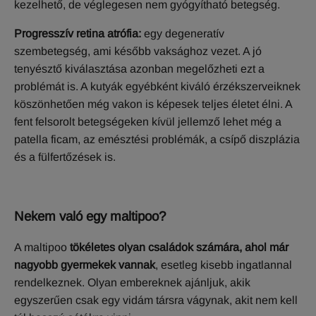
kezelhető, de véglegesen nem gyógyítható betegség.
Progresszív retina atrófia:
egy degeneratív
szembetegség, ami később vaksághoz vezet. A jó
tenyésztő kiválasztása azonban megelőzheti ezt a
problémát is. A kutyák egyébként kiváló érzékszerveiknek
köszönhetően még vakon is képesek teljes életet élni. A
fent felsorolt betegségeken kívül jellemző lehet még a
patella ficam, az emésztési problémák, a csípő diszplázia
és a fülfertőzések is.
Nekem való egy maltipoo?
A maltipoo
tökéletes olyan családok számára, ahol már
nagyobb gyermekek vannak
, esetleg kisebb ingatlannal
rendelkeznek. Olyan embereknek ajánljuk, akik
egyszerűen csak egy vidám társra vágynak, akit nem kell