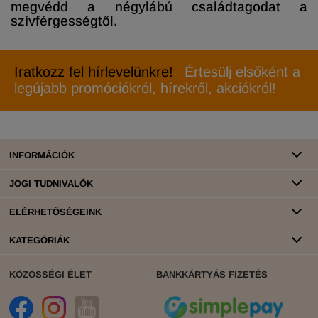
megvédd a négylábú családtagodat a
szívférgességtől.
Iratkozz fel hírlevelünkre!
Értesülj elsőként a
legújabb promóciókról, hírekről, akciókról!
INFORMÁCIÓK
JOGI TUDNIVALÓK
ELÉRHETŐSÉGEINK
KATEGÓRIÁK
KÖZÖSSÉGI ÉLET
BANKKÁRTYÁS FIZETÉS