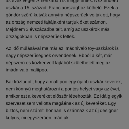
as évek végén Amerikában is megjelentek. A sztenderd
uszkár a 15. századi Franciaországhoz köthető. Ezek a
göndör szőrű kutyák annyira népszerűek voltak ott, hogy
az ország nemzeti fajtájaként tartjuk őket számon.
Majdnem 3 évszázadba telt, amíg az uszkárok más
országokban is népszerűek lettek.
Az idő múlásával ma már az imádnivaló toy-uszkárok is
nagy népszerűségnek örvendenek. Ebből a két, már
népszerű és közkedvelt fajtából születhetett meg az
imádnivaló maltipoo.
Bár köztudott, hogy a maltipoo egy újabb uszkár keverék,
nem könnyű meghatározni a pontos helyet vagy az évet,
amikor ezt a keveréket először létrehozták. Ez idáig egyik
szervezet sem vallotta magáénak az új keveréket. Egy
biztos, nem számít, honnan is származik az új designer
kutyus, mi egyszerűen imádjuk.