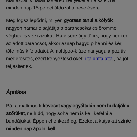
Már azzal is hatalmas eredményeket érhetsz el, ha
minden nap 15 percet áldozol a nevelésére.
Meg fogsz lepődni, milyen
gyorsan tanul a kölyök
,
nagyon hamar elsajátítja a parancsokat és örömmel
véghez is viszi azokat. Ha elsőre úgy tűnik, hogy nem érti
az adott parancsot, akkor aznap hagyd pihenni és kérj
tőle másik feladatot. A maltipoo-k üzemanyaga a pozitív
megerősítés, ezért kényeztesd őket
jutalomfalattal
, ha jól
teljesítenek.
Ápolása
Bár a maltipoo-k
keveset vagy egyáltalán nem hullatják a
szőrüket,
ne hidd, hogy soha nem is kell kefélni a
bundájukat. Éppen ellenkezőleg. Ezeket a kutyákat
szinte
minden nap ápolni kell
.