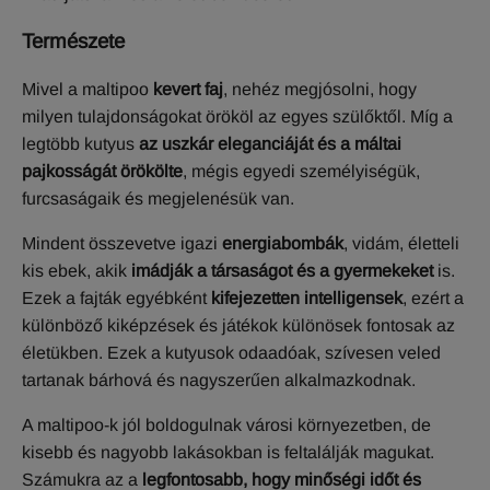
T
ermészete
Mivel a maltipoo
kevert faj
, nehéz megjósolni, hogy
milyen tulajdonságokat örököl az egyes szülőktől. Míg a
legtöbb kutyus
az uszkár eleganciáját és a máltai
pajkosságát örökölte
, mégis egyedi személyiségük,
furcsaságaik és megjelenésük van.
Mindent összevetve igazi
energiabombák
, vidám, életteli
kis ebek, akik
imádják a társaságot és a gyermekeket
is.
Ezek a fajták egyébként
kifejezetten intelligensek
, ezért a
különböző kiképzések és játékok különösek fontosak az
életükben. Ezek a kutyusok odaadóak, szívesen veled
tartanak bárhová és nagyszerűen alkalmazkodnak.
A maltipoo-k jól boldogulnak városi környezetben, de
kisebb és nagyobb lakásokban is feltalálják magukat.
Számukra az a
legfontosabb, hogy minőségi időt és