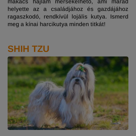
makacs hajlam mérsékelhető, ami marad
helyette az a családjához és gazdájához
ragaszkodó, rendkívül lojális kutya. Ismerd
meg a kínai harcikutya minden titkát!
SHIH TZU