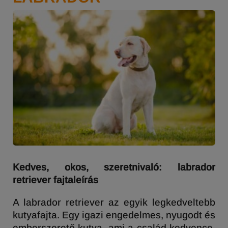
Kedves, okos, szeretnivaló: labrador
retriever fajtaleírás
A labrador retriever az egyik legkedveltebb
kutyafajta. Egy igazi engedelmes, nyugodt és
emberszerető kutya, ami a család kedvence.