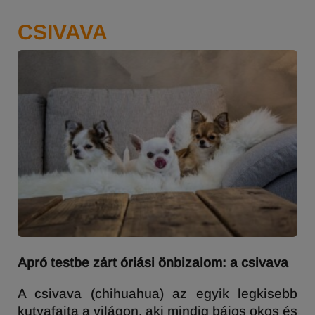
CSIVAVA
Apró testbe zárt óriási önbizalom: a csivava
A csivava (chihuahua) az egyik legkisebb
kutyafajta a világon, aki mindig bájos okos és