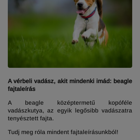
A vérbeli vadász, akit mindenki imád: beagle
fajtaleírás
A beagle középtermetű kopóféle
vadászkutya, az egyik legősibb vadászatra
tenyésztett fajta.
Tudj meg róla mindent fajtaleírásunkból!