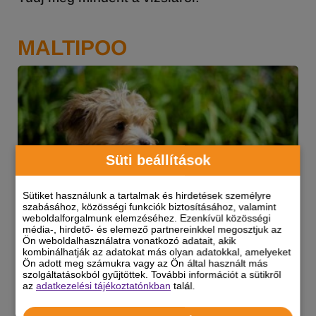
MALTIPOO
Süti beállítások
Sütiket használunk a tartalmak és hirdetések személyre
szabásához, közösségi funkciók biztosításához, valamint
weboldalforgalmunk elemzéséhez. Ezenkívül közösségi
média-, hirdető- és elemező partnereinkkel megosztjuk az
Ön weboldalhasználatra vonatkozó adatait, akik
kombinálhatják az adatokat más olyan adatokkal, amelyeket
Ön adott meg számukra vagy az Ön által használt más
szolgáltatásokból gyűjtöttek. További információt a sütikről
Barátságos, intelligens és imádnivaló: a
az
adatkezelési tájékoztatónkban
talál.
maltipoo