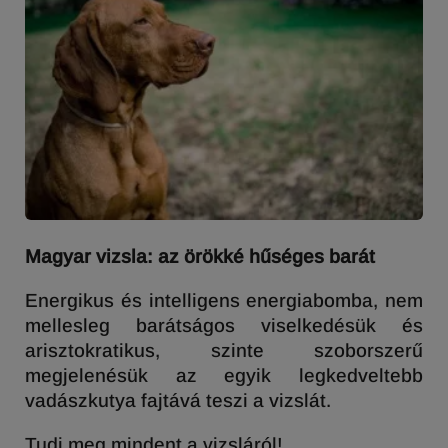
Magyar vizsla: az örökké hűséges barát
Energikus és intelligens energiabomba, nem
mellesleg barátságos viselkedésük és
arisztokratikus, szinte szoborszerű
megjelenésük az egyik legkedveltebb
vadászkutya fajtává teszi a vizslát.
Tudj meg mindent a vizsláról!