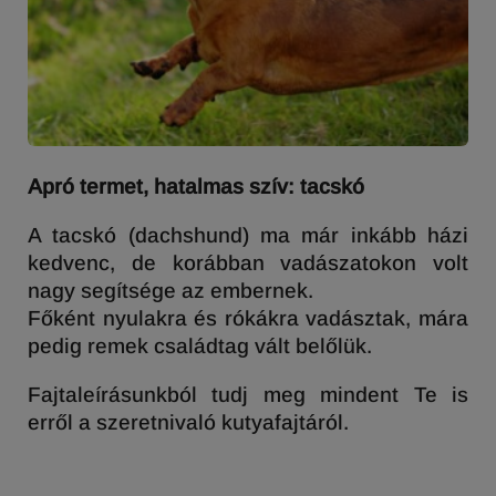
Apró termet, hatalmas szív: tacskó
A tacskó (dachshund) ma már inkább házi
kedvenc, de korábban vadászatokon volt
nagy segítsége az embernek.
Főként nyulakra és rókákra vadásztak, mára
pedig remek családtag vált belőlük.
Fajtaleírásunkból tudj meg mindent Te is
erről a szeretnivaló kutyafajtáról.