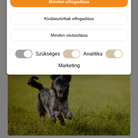
Minden elfogadása
Száz és száz érv szól a maltipoo-k mellett,
olvass tovább és ismerd meg jobban ezt az
Kiválasztottak elfogadása
édes, hibrid fajtát.
Minden elutasítása
MUDI KUTYA
Szükséges
Analitika
Marketing