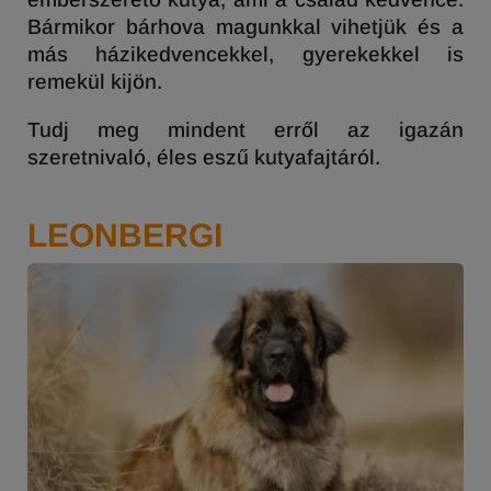
Bármikor bárhova magunkkal vihetjük és a
más házikedvencekkel, gyerekekkel is
remekül kijön.
Tudj meg mindent erről az igazán
szeretnivaló, éles eszű kutyafajtáról.
LEONBERGI