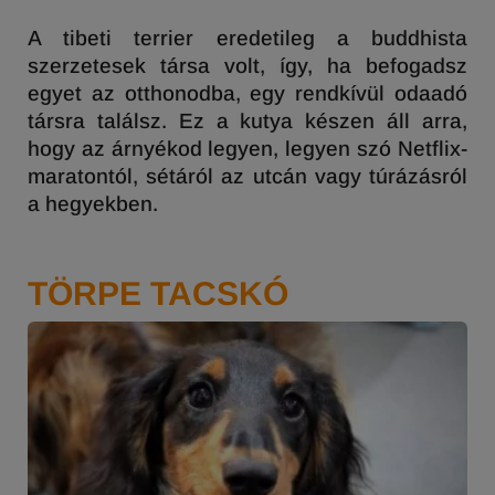
A tibeti terrier eredetileg a buddhista
szerzetesek társa volt, így, ha befogadsz
egyet az otthonodba, egy rendkívül odaadó
társra találsz. Ez a kutya készen áll arra,
hogy az árnyékod legyen, legyen szó Netflix-
maratontól, sétáról az utcán vagy túrázásról
a hegyekben.
TÖRPE TACSKÓ