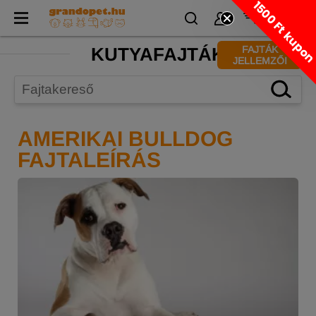
1500 Ft kupo
KUTYAFAJTÁK
FAJTÁK
JELLEMZŐI
AMERIKAI BULLDOG
FAJTALEÍRÁS