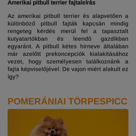
Amerikai pitbull terrier fajtaleírás
Az amerikai pitbull terrier és alapvetően a
különböző pitbull fajták kapcsán mindig
rengeteg kérdés merül fel a tapasztalt
kutyatartókban és leendő gazdikban
egyaránt. A pitbull kétes hírneve általában
már azelőtt prekoncepciók kialakításához
vezet, hogy személyesen találkoznánk a
fajta képviselőjével. De vajon miért alakult ez
így?
POMERÁNIAI TÖRPESPICC