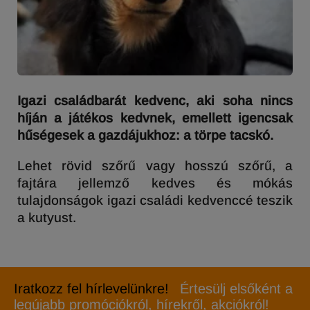
Igazi családbarát kedvenc, aki soha nincs
híján a játékos kedvnek, emellett igencsak
hűségesek a gazdájukhoz: a törpe tacskó.
Lehet rövid szőrű vagy hosszú szőrű, a
fajtára jellemző kedves és mókás
tulajdonságok igazi családi kedvenccé teszik
a kutyust.
Iratkozz fel hírlevelünkre!
Értesülj elsőként a
legújabb promóciókról, hírekről, akciókról!