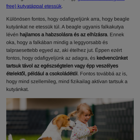
free) kutyatáppal etessük
.
Különösen fontos, hogy odafigyeljünk arra, hogy beagle
kutyánkat ne etessük túl. A beagle ugyanis falkakutya
lévén
hajlamos a habzsolásra és az elhízásra
. Ennek
oka, hogy a falkában mindig a leggyorsabb és
talpraesettebb egyed az, aki ételhez jut. Éppen ezért
fontos, hogy odafigyeljünk az adagra, és
kedvencünket
tartsuk távol az egészségtelen vagy épp veszélyes
ételektől, például a csokoládétól
. Fontos továbbá az is,
hogy mind szellemileg, mind fizikailag aktívan tartsuk a
kutyánkat.