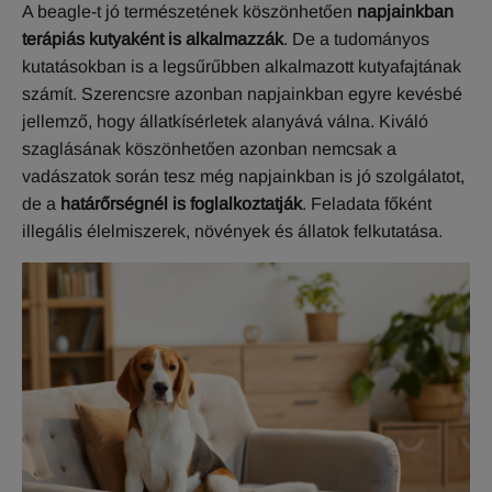
A beagle-t jó természetének köszönhetően
napjainkban
terápiás kutyaként is alkalmazzák
. De a tudományos
kutatásokban is a legsűrűbben alkalmazott kutyafajtának
számít. Szerencsre azonban napjainkban egyre kevésbé
jellemző, hogy állatkísérletek alanyává válna. Kiváló
szaglásának köszönhetően azonban nemcsak a
vadászatok során tesz még napjainkban is jó szolgálatot,
de a
határőrségnél is foglalkoztatják
. Feladata főként
illegális élelmiszerek, növények és állatok felkutatása.