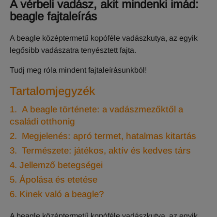
A vérbeli vadász, akit mindenki imád:
beagle fajtaleírás
A beagle középtermetű kopóféle vadászkutya, az egyik
legősibb vadászatra tenyésztett fajta.
Tudj meg róla mindent fajtaleírásunkból!
Tartalomjegyzék
1. A beagle története: a vadászmezőktől a
családi otthonig
2. Megjelenés: apró termet, hatalmas kitartás
3. Természete: játékos, aktív és kedves társ
4. Jellemző betegségei
5. Ápolása és etetése
6. Kinek való a beagle?
A beagle középtermetű kopóféle vadászkutya, az egyik