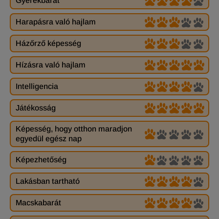
Gyerekbarát
Harapásra való hajlam
Házőrző képesség
Hízásra való hajlam
Intelligencia
Játékosság
Képesség, hogy otthon maradjon
egyedül egész nap
Képezhetőség
Lakásban tartható
Macskabarát