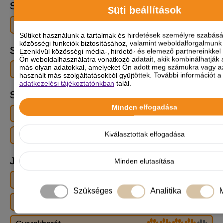
Szőrtípus
Süti beállítások
Rövid szőrű
Sütiket használunk a tartalmak és hirdetések személyre szabás
közösségi funkciók biztosításához, valamint weboldalforgalmun
Szőr mintázat
Ezenkívül közösségi média-, hirdető- és elemező partnereinkkel
Ön weboldalhasználatra vonatkozó adatait, akik kombinálhatják 
más olyan adatokkal, amelyeket Ön adott meg számukra vagy az
Háromszínű
Kétszínű
Nyereg / Takaró
használt más szolgáltatásokból gyűjtöttek. További információt a 
adatkezelési tájékoztatónkban
talál.
Szín
Minden elfogadása
Arany / Sárga
Fehér
Krémszínű
Kiválasztottak elfogadása
Őzbarna
Jellemzők
Minden elutasítása
Egészség
Szükséges
Analitika
M
Energiaszint