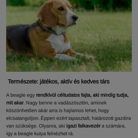
T
ermészete: játékos, aktív és kedves társ
A beagle egy
rendkívül céltudatos fajta, aki mindig tudja,
mit akar
. Nagy benne a vadászösztön, aminek
köszönhetően akár arra is hajlamos lehet, hogy
elcsatangoljon. Éppen ezért tapasztalt, határozott gazdira
van szüksége. Olyanra, aki
igazi falkavezér
a számára,
így a beagle kutya felnézhet rá.