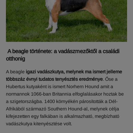
A beagle története: a vadászmezőktől a családi
otthonig
A beagle
igazi vadászkutya, melynek ma ismert jelleme
többszáz évnyi tudatos tenyésztés eredménye
. Őse a
Hubertus kutyaként is ismert Norhern Hound amit a
normannok 1066-ban Britannia elfoglalásakor hoztak be
a szigetországba. 1400 környékén párosították a Dél-
Afrikából származó Southern Hound-al, melynek célja
kifejezetten egy falkában is alkalmazható, megbízható
vadászkutya kitenyésztése volt.