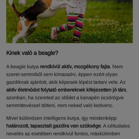
Kinek való a beagle?
A beagle kutya
rendkívül aktív, mozgékony fajta
. Nem
szeret semmiből sem kimaradni, éppen ezért olyan
gazdiknak ajánlott, akik képesek lépést tartani vele. Az
aktív életmódot folytató embereknek kifejezetten jó társ
,
azonban, ha szereted az idődet a kanapén ücsörögve
semmittevéssel tölteni, nem neked való kedvenc.
Mivel különösen intelligens kutya, így mindenképp
határozott, tapasztalt gazdira van szüksége
. A céltudatos
nevelés az esetében rendkívül fontos, máskülönben