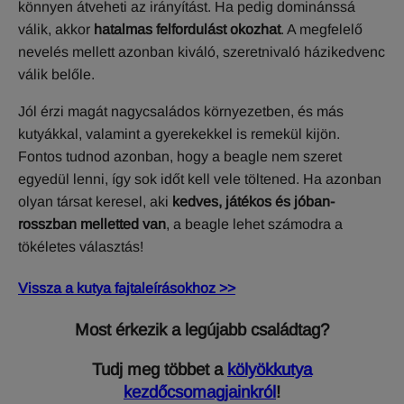
könnyen átveheti az irányítást. Ha pedig dominánssá
válik, akkor
hatalmas felfordulást okozhat
. A megfelelő
nevelés mellett azonban kiváló, szeretnivaló házikedvenc
válik belőle.
Jól érzi magát nagycsaládos környezetben, és más
kutyákkal, valamint a gyerekekkel is remekül kijön.
Fontos tudnod azonban, hogy a beagle nem szeret
egyedül lenni, így sok időt kell vele töltened. Ha azonban
olyan társat keresel, aki
kedves, játékos és jóban-
rosszban melletted van
, a beagle lehet számodra a
tökéletes választás!
Vissza a kutya fajtaleírásokhoz >>
Most érkezik a legújabb családtag?
Tudj meg többet a
kölyökkutya
kezdőcsomagjainkról
!