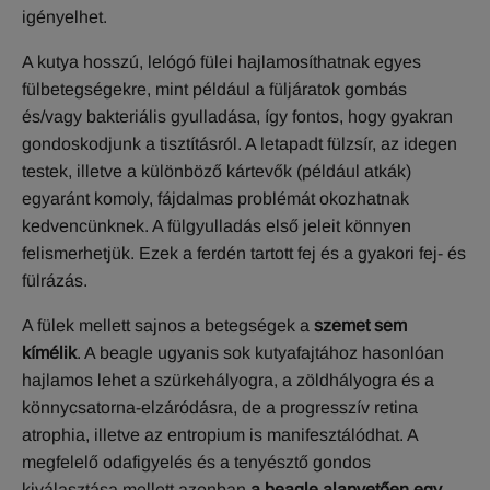
igényelhet.
A kutya hosszú, lelógó fülei hajlamosíthatnak egyes
fülbetegségekre, mint például a füljáratok gombás
és/vagy bakteriális gyulladása, így fontos, hogy gyakran
gondoskodjunk a tisztításról. A letapadt fülzsír, az idegen
testek, illetve a különböző kártevők (például atkák)
egyaránt komoly, fájdalmas problémát okozhatnak
kedvencünknek. A fülgyulladás első jeleit könnyen
felismerhetjük. Ezek a ferdén tartott fej és a gyakori fej- és
fülrázás.
A fülek mellett sajnos a betegségek a
szemet sem
kímélik
. A beagle ugyanis sok kutyafajtához hasonlóan
hajlamos lehet a szürkehályogra, a zöldhályogra és a
könnycsatorna-elzáródásra, de a progresszív retina
atrophia, illetve az entropium is manifesztálódhat. A
megfelelő odafigyelés és a tenyésztő gondos
kiválasztása mellett azonban
a beagle alapvetően egy