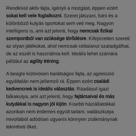
Rendkívül aktív fajta, igényli a mozgást, éppen ezért
sokat kell vele foglalkozni
. Szeret játszani, futni és a
különböző kutyás sportokat sem veti meg. Nagyon
intelligens is, ami azt jelenti, hogy
nemcsak fizikai
szempontból van szüksége törődésre
. Kifejezetten szereti
az olyan játékokat, ahol nemcsak céltalanul szaladgálhat,
de az eszét is használnia kell. Ideális lehet számára
például az
agility tréning
.
A beagle különösen barátságos fajta, az agresszió
egyáltalán nem jellemző rá. Éppen ezért
családi
kedvencnek is ideális választás
. Ráadásul igazi
falkakutya, ami azt jelenti, hogy
fajtársaival és más
kutyákkal is nagyon jól kijön
. Kisebb háziállatokkal
azonban nem érdemes együtt tartani, vadászkutya
mivoltából adódóan ugyanis könnyen zsákmánynak
tekintheti őket.