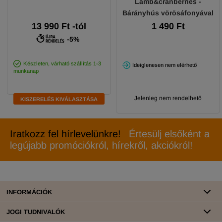
Lamb&cranberries -
Bárányhús vörösáfonyával
200g
13 990
Ft
-tól
1 490 Ft
-5%
Készleten, várható szállítás 1-3
Ideiglenesen nem elérhető
munkanap
Jelenleg nem rendelhető
KISZERELÉS KIVÁLASZTÁSA
Iratkozz fel hírlevelünkre!
Értesülj elsőként a
legújabb promóciókról, hírekről, akciókról!
INFORMÁCIÓK
JOGI TUDNIVALÓK