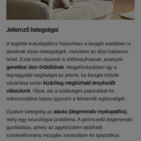
J
ellemző betegségei
A legtöbb kutyafajtához hasonlóan a beagle esetében is
akadnak olyan betegségek, melyekre az állat hajlamos
lehet. Ezek közt olyanok is előfordulhatnak, amelyek
genetikai úton öröklődnek
. Megelőzésükben így a
legnagyobb segítséget az jelenti, ha beagle kölyök
vásárlása során
kizárólag megbízható tenyésztőt
választunk
. Olyat, aki a szükséges papírokkal és
referenciákkal képes igazolni a felmenők egészségét.
Gyakori betegség az
ataxia (degeneratív myelopathia)
,
mely egy neurológiai probléma. A gerincvelő degeneratív
gyulladása, amely az agytörzsben található
szürkeállomány mozgási zavaraiban és spasztikus