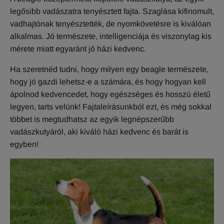
legősibb vadászatra tenyésztett fajta. Szaglása kifinomult,
vadhajtónak tenyésztették, de nyomkövetésre is kiválóan
alkalmas. Jó természete, intelligenciája és viszonylag kis
mérete miatt egyaránt jó házi kedvenc.
Ha szeretnéd tudni, hogy milyen egy beagle természete,
hogy jó gazdi lehetsz-e a számára, és hogy hogyan kell
ápolnod kedvencedet, hogy egészséges és hosszú életű
legyen, tarts velünk! Fajtaleírásunkból ezt, és még sokkal
többet is megtudhatsz az egyik legnépszerűbb
vadászkutyáról, aki kiváló házi kedvenc és barát is
egyben!