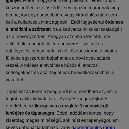
igényel
. Hetente egyszer is elég átfésülni. Hosszának
köszönhetően az élősködők sem igazán maradnak meg
benne, így egy nagyobb túra vagy kirándulás után sem
kell a kullancsok miatt aggódni. Ettől függetlenül
érdemes
ellenőrizni a szőrzetet
, ha a kedvencünk sokat szaladgált
az aljnövényzetben. Ahogyan azonban fentebb már
említettük, a beagle fülei rendszeres tisztítást és
odafigyelést igényelnek, mivel közepes termete miatt a
fülekbe egyszerűen bejuthatnak a növények szúrós
részei. A toklász eltávolítása húzós állatorvosi
költségekhez és akár fájdalmas beavatkozásokhoz is
vezethet.
Táplálkozás terén a beagle-ről is elmondható az, ami a
legtöbb aktív kutyafajtáról. Az egészséges fejlődés
érdekében
szüksége van a megfelelő mennyiségű
fehérjére és tápanyagra
. Ebből adódóan fontos, hogy
kizárólag magas minőségű, sok húst és tápanyagot, ám
kevés gabonát tartalmazó, vagy
gabonamentes (grain