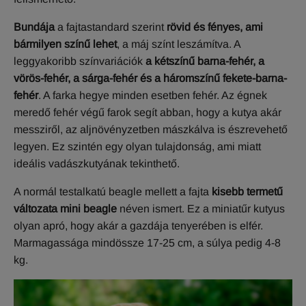
Bundája
a fajtastandard szerint
rövid és fényes, ami
bármilyen színű lehet
, a máj színt leszámítva. A
leggyakoribb színvariációk
a kétszínű barna-fehér, a
vörös-fehér, a sárga-fehér és a háromszínű fekete-barna-
fehér
. A farka hegye minden esetben fehér. Az égnek
meredő fehér végű farok segít abban, hogy a kutya akár
messziről, az aljnövényzetben mászkálva is észrevehető
legyen. Ez szintén egy olyan tulajdonság, ami miatt
ideális vadászkutyának tekinthető.
A normál testalkatú beagle mellett a fajta
kisebb termetű
változata mini beagle
néven ismert. Ez a miniatűr kutyus
olyan apró, hogy akár a gazdája tenyerében is elfér.
Marmagassága mindössze 17-25 cm, a súlya pedig 4-8
kg.