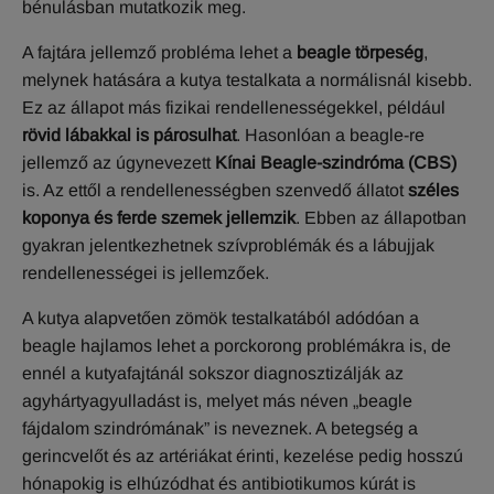
bénulásban mutatkozik meg.
A fajtára jellemző probléma lehet a
beagle törpeség
,
melynek hatására a kutya testalkata a normálisnál kisebb.
Ez az állapot más fizikai rendellenességekkel, például
rövid lábakkal is párosulhat
. Hasonlóan a beagle-re
jellemző az úgynevezett
Kínai Beagle-szindróma (CBS)
is. Az ettől a rendellenességben szenvedő állatot
széles
koponya és ferde szemek jellemzik
. Ebben az állapotban
gyakran jelentkezhetnek szívproblémák és a lábujjak
rendellenességei is jellemzőek.
A kutya alapvetően zömök testalkatából adódóan a
beagle hajlamos lehet a porckorong problémákra is, de
ennél a kutyafajtánál sokszor diagnosztizálják az
agyhártyagyulladást is, melyet más néven „beagle
fájdalom szindrómának” is neveznek. A betegség a
gerincvelőt és az artériákat érinti, kezelése pedig hosszú
hónapokig is elhúzódhat és antibiotikumos kúrát is