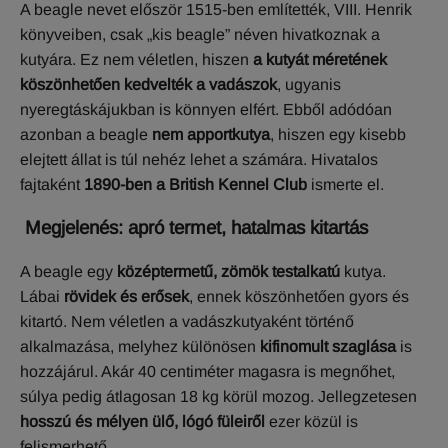
A beagle nevet először 1515-ben említették, VIII. Henrik
könyveiben, csak „kis beagle” néven hivatkoznak a
kutyára. Ez nem véletlen, hiszen
a kutyát méretének
köszönhetően kedvelték a vadászok
, ugyanis
nyeregtáskájukban is könnyen elfért. Ebből adódóan
azonban a beagle
nem apportkutya
, hiszen egy kisebb
elejtett állat is túl nehéz lehet a számára. Hivatalos
fajtaként
1890-ben a British Kennel Club
ismerte el.
Megjelenés: a
pró termet, hatalmas kitartás
A beagle egy
középtermetű, zömök testalkatú
kutya.
Lábai
rövidek és erősek
, ennek köszönhetően gyors és
kitartó. Nem véletlen a vadászkutyaként történő
alkalmazása, melyhez különösen
kifinomult szaglása
is
hozzájárul. Akár 40 centiméter magasra is megnőhet,
súlya pedig átlagosan 18 kg körül mozog. Jellegzetesen
hosszú és mélyen ülő, lógó füleiről
ezer közül is
felismerhető.