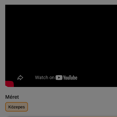
Méret
Közepes