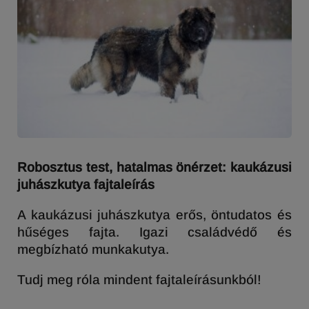
Robosztus test, hatalmas önérzet: kaukázusi
juhászkutya fajtaleírás
A kaukázusi juhászkutya erős, öntudatos és
hűséges fajta. Igazi családvédő és
megbízható munkakutya.
Tudj meg róla mindent fajtaleírásunkból!