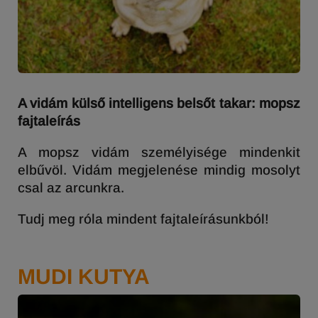
A vidám külső intelligens belsőt takar: mopsz
fajtaleírás
A mopsz vidám személyisége mindenkit
elbűvöl. Vidám megjelenése mindig mosolyt
csal az arcunkra.
Tudj meg róla mindent fajtaleírásunkból!
MUDI KUTYA