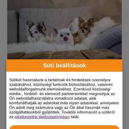
Süti beállítások
Apró testbe zárt óriási önbizalom: a csivava
Sütiket használunk a tartalmak és hirdetések személyre
szabásához, közösségi funkciók biztosításához, valamint
weboldalforgalmunk elemzéséhez. Ezenkívül közösségi
A csivava (chihuahua) az egyik legkisebb
média-, hirdető- és elemező partnereinkkel megosztjuk az
Ön weboldalhasználatra vonatkozó adatait, akik
kutyafajta a világon, aki mindig bájos okos és
kombinálhatják az adatokat más olyan adatokkal, amelyeket
időnként pimasz. Személyisége és
Ön adott meg számukra vagy az Ön által használt más
szolgáltatásokból gyűjtöttek. További információt a sütikről
megjelenése egyedülálló és imádnivaló.
az
adatkezelési tájékoztatónkban
talál.