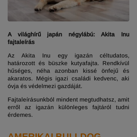
A világhírű japán négylábú: Akita Inu
fajtaleírás
Az Akita Inu egy igazán céltudatos,
határozott és büszke kutyafajta. Rendkívül
hűséges, néha azonban kissé önfejű és
akaratos. Mégis igazi családi kedvenc, aki
óvja és védelmezi gazdáját.
Fajtaleírásunkból mindent megtudhatsz, amit
erről az igazán különleges fajtáról tudni
érdemes.
AMERIKAI BULLDOG