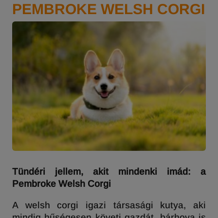
PEMBROKE WELSH CORGI
Tündéri jellem, akit mindenki imád: a
Pembroke Welsh Corgi
A welsh corgi igazi társasági kutya, aki
mindig hűségesen követi gazdát, bárhova is