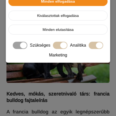
Minden elfogadása
FRANCIA BULLDOG
Kiválasztottak elfogadása
Minden elutasítása
Szükséges
Analitika
Marketing
Kedves, mókás, szeretnivaló társ: francia
bulldog fajtaleírás
A francia bulldog az egyik legnépszerűbb