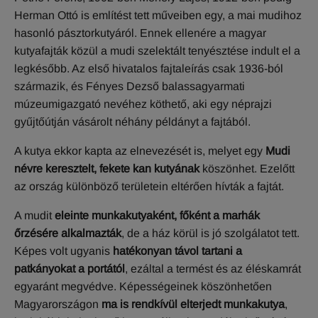
Herman Ottó is említést tett műveiben egy, a mai mudihoz
hasonló pásztorkutyáról. Ennek ellenére a magyar
kutyafajták közül a mudi szelektált tenyésztése indult el a
legkésőbb. Az első hivatalos fajtaleírás csak 1936-ból
származik, és Fényes Dezső balassagyarmati
múzeumigazgató nevéhez köthető, aki egy néprajzi
gyűjtőútján vásárolt néhány példányt a fajtából.
A kutya ekkor kapta az elnevezését is, melyet egy
Mudi
névre keresztelt, fekete kan kutyának
köszönhet. Ezelőtt
az ország különböző területein eltérően hívták a fajtát.
A mudit
eleinte munkakutyaként, főként a marhák
őrzésére alkalmazták
, de a ház körül is jó szolgálatot tett.
Képes volt ugyanis
hatékonyan távol tartani a
patkányokat a portától
, ezáltal a termést és az éléskamrát
egyaránt megvédve. Képességeinek köszönhetően
Magyarországon
ma is rendkívül elterjedt munkakutya
,