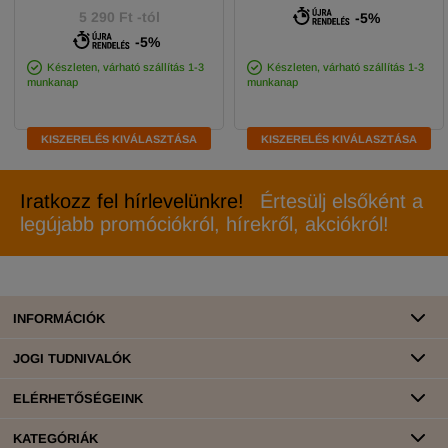
5 290 Ft -tól
-5%
-5%
Készleten, várható szállítás 1-3
Készleten, várható szállítás 1-3
munkanap
munkanap
KISZERELÉS KIVÁLASZTÁSA
KISZERELÉS KIVÁLASZTÁSA
Iratkozz fel hírlevelünkre!
Értesülj elsőként a
legújabb promóciókról, hírekről, akciókról!
INFORMÁCIÓK
JOGI TUDNIVALÓK
ELÉRHETŐSÉGEINK
KATEGÓRIÁK