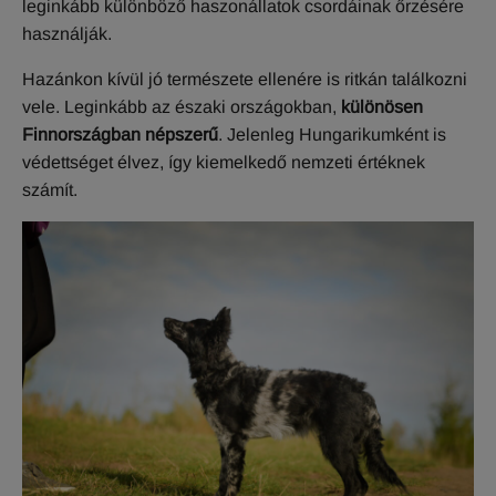
leginkább különböző haszonállatok csordáinak őrzésére
használják.
Hazánkon kívül jó természete ellenére is ritkán találkozni
vele. Leginkább az északi országokban,
különösen
Finnországban népszerű
. Jelenleg Hungarikumként is
védettséget élvez, így kiemelkedő nemzeti értéknek
számít.