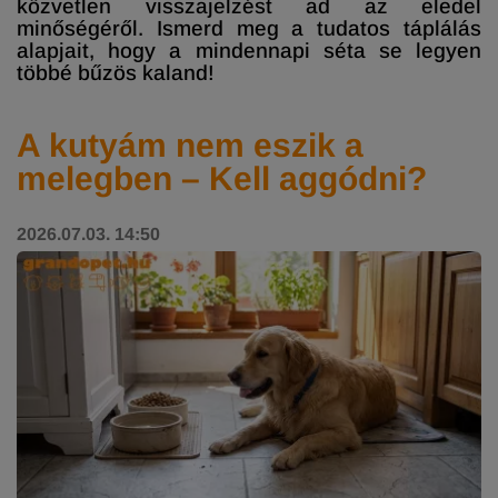
közvetlen visszajelzést ad az eledel
minőségéről. Ismerd meg a tudatos táplálás
alapjait, hogy a mindennapi séta se legyen
többé bűzös kaland!
A kutyám nem eszik a
melegben – Kell aggódni?
2026.07.03. 14:50