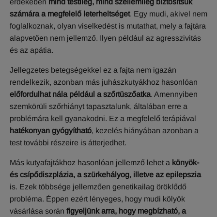
érdekében
mind testileg, mind szellemileg biztosítsuk
számára a megfelelő leterheltséget
. Egy mudi, akivel nem
foglalkoznak, olyan viselkedést is mutathat, mely a fajtára
alapvetően nem jellemző. Ilyen például az agresszivitás
és az apátia.
Jellegzetes betegségekkel ez a fajta nem igazán
rendelkezik, azonban más juhászkutyákhoz hasonlóan
előfordulhat nála például a szőrtüszőatka
. Amennyiben
szemkörüli szőrhiányt tapasztalunk, általában erre a
problémára kell gyanakodni. Ez a megfelelő terápiával
hatékonyan gyógyítható
, kezelés hiányában azonban a
test további részeire is átterjedhet.
Más kutyafajtákhoz hasonlóan jellemző lehet a
könyök-
és csípődiszplázia, a szürkehályog, illetve az epilepszia
is. Ezek többsége jellemzően genetikailag öröklődő
probléma. Éppen ezért lényeges, hogy mudi kölyök
vásárlása során
figyeljünk arra, hogy megbízható, a