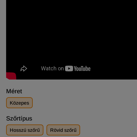
Méret
Közepes
Szőrtípus
Hosszú szőrű
Rövid szőrű