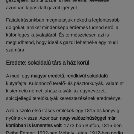
gazdájáért, szinte tűzbe is menne érte. Nevelése
azonban tapasztalt gazdit igényel.
Fajtaleírásunkban megmutatjuk neked a legfontosabb
dolgokat, amiket mindenképp érdemes tudnod erről a
különleges kutyafajtáról. És természetesen azt is
megtudhatod, hogy ideális gazdi lehetnél-e egy mudi
számára.
E
redete: sokoldalú társ a ház körül
A mudi egy
magyar eredetű, rendkívül sokoldalú
kutyafajta. Különböző terelő- és pásztorkutyák, valamint
kistermetű német juhászkutyák, az úgynevezett
spiccjellegű terelőkutyák keresztezésének eredménye.
A róla szóló első írásos emlékek egy 1815-ös könyvig
nyúlnak vissza. Azonban
nagy valószínűséggel már
korábban is ismeretes volt
. 1773-ban Buffon, 1815-ben
Pethe Ferenc, 1902-ben Méhely Lajos, 1912-ben pedig