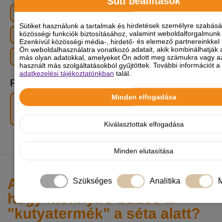
Süti beállítások
Szökésre való hajlam
Sütiket használunk a tartalmak és hirdetések személyre szabás
közösségi funkciók biztosításához, valamint weboldalforgalmun
Szőrhullás mértéke
Ezenkívül közösségi média-, hirdető- és elemező partnereinkkel
Ön weboldalhasználatra vonatkozó adatait, akik kombinálhatják 
Ugatásra való hajlam
más olyan adatokkal, amelyeket Ön adott meg számukra vagy az
használt más szolgáltatásokból gyűjtöttek. További információt a 
adatkezelési tájékoztatónkban
talál.
FCI fajtacsoport
Minden elfogadása
I. Juhász- és pásztorkutyák (kivéve svájci
pásztorkutyák)
Kiválasztottak elfogadása
KAPCSOLÓDÓ BLOGOK
Minden elutasítása
A nagy bűz-teszt: mitől függ,
Szükséges
Analitika
M
hogy mennyire büdös a
"kutyatermék" a séta alatt?