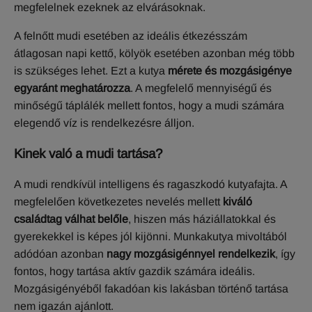
megfelelnek ezeknek az elvárásoknak.
A felnőtt mudi esetében az ideális étkezésszám
átlagosan napi kettő, kölyök esetében azonban még több
is szükséges lehet. Ezt a kutya
mérete és mozgásigénye
egyaránt meghatározza
. A megfelelő mennyiségű és
minőségű táplálék mellett fontos, hogy a mudi számára
elegendő víz is rendelkezésre álljon.
Kinek való a mudi tartása?
A mudi rendkívül intelligens és ragaszkodó kutyafajta. A
megfelelően következetes nevelés mellett
kiváló
családtag válhat belőle
, hiszen más háziállatokkal és
gyerekekkel is képes jól kijönni. Munkakutya mivoltából
adódóan azonban
nagy mozgásigénnyel rendelkezik
, így
fontos, hogy tartása aktív gazdik számára ideális.
Mozgásigényéből fakadóan kis lakásban történő tartása
nem igazán ajánlott.