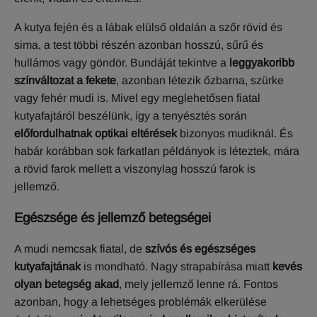
A kutya fején és a lábak elülső oldalán a szőr rövid és
sima, a test többi részén azonban hosszú, sűrű és
hullámos vagy göndör. Bundáját tekintve a
leggyakoribb
színváltozat a fekete
, azonban létezik őzbarna, szürke
vagy fehér mudi is. Mivel egy meglehetősen fiatal
kutyafajtáról beszélünk, így a tenyésztés során
előfordulhatnak optikai eltérések
bizonyos mudiknál. És
habár korábban sok farkatlan példányok is léteztek, mára
a rövid farok mellett a viszonylag hosszú farok is
jellemző.
Egészsége és jellemző betegségei
A mudi nemcsak fiatal, de
szívós és egészséges
kutyafajtának
is mondható. Nagy strapabírása miatt
kevés
olyan betegség akad
, mely jellemző lenne rá. Fontos
azonban, hogy a lehetséges problémák elkerülése