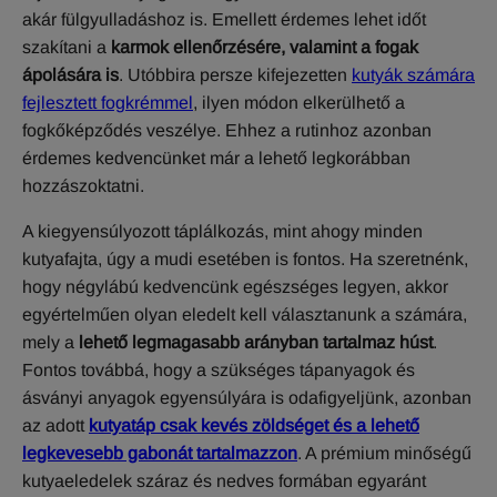
akár fülgyulladáshoz is. Emellett érdemes lehet időt
szakítani a
karmok ellenőrzésére, valamint a fogak
ápolására is
. Utóbbira persze kifejezetten
kutyák számára
fejlesztett fogkrémmel
, ilyen módon elkerülhető a
fogkőképződés veszélye. Ehhez a rutinhoz azonban
érdemes kedvencünket már a lehető legkorábban
hozzászoktatni.
A kiegyensúlyozott táplálkozás, mint ahogy minden
kutyafajta, úgy a mudi esetében is fontos. Ha szeretnénk,
hogy négylábú kedvencünk egészséges legyen, akkor
egyértelműen olyan eledelt kell választanunk a számára,
mely a
lehető legmagasabb arányban tartalmaz húst
.
Fontos továbbá, hogy a szükséges tápanyagok és
ásványi anyagok egyensúlyára is odafigyeljünk, azonban
az adott
kutyatáp csak kevés zöldséget és a lehető
legkevesebb gabonát tartalmazzon
. A prémium minőségű
kutyaeledelek száraz és nedves formában egyaránt