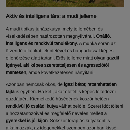
Aktív és intelligens társ: a mudi jelleme
A mudi tipikus juhászkutya, mely jellemében és
viselkedésében határozottan megnyilvánul.
Önálló,
intelligens és rendkívül tanulékony
. A munka során az
őrzendő állatokat tekintetével és hangadással képes
ellenőrzése alatt tartani. Erős jelleme miatt
olyan gazdit
igényel, aki képes szeretetteljesen és agressziótól
mentesen
, ámde következetesen irányítani.
Azonban nemcsak okos, de
igazi bátor, rettenthetetlen
fajta
is egyben. Ha kell, akár életét is képes feláldozni
gazdájáért. Kiemelkedő hűségének köszönhetően
rendkívül jó családi kutya
válhat belőle. Szeret időt tölteni
a hozzátartozóival és megfelelő nevelés mellett a
gyerekkel is jól kijön
. Sokszor terápiás kutyaként is
alkalmazzák, az idegenekkel szemben azonban kissé