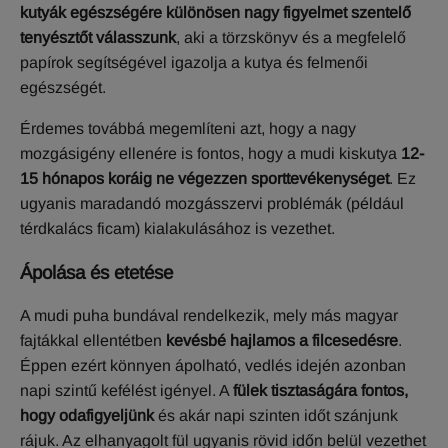
kutyák egészségére különösen nagy figyelmet szentelő
tenyésztőt válasszunk
, aki a törzskönyv és a megfelelő
papírok segítségével igazolja a kutya és felmenői
egészségét.
Érdemes továbbá megemlíteni azt, hogy a nagy
mozgásigény ellenére is fontos, hogy a mudi kiskutya
12-
15 hónapos koráig ne végezzen sporttevékenységet
. Ez
ugyanis maradandó mozgásszervi problémák (például
térdkalács ficam) kialakulásához is vezethet.
Á
polása és etetése
A mudi puha bundával rendelkezik, mely más magyar
fajtákkal ellentétben
kevésbé hajlamos a filcesedésre
.
Éppen ezért könnyen ápolható, vedlés idején azonban
napi szintű kefélést igényel. A
fülek tisztaságára fontos,
hogy odafigyeljünk
és akár napi szinten időt szánjunk
rájuk. Az elhanyagolt fül ugyanis rövid időn belül vezethet