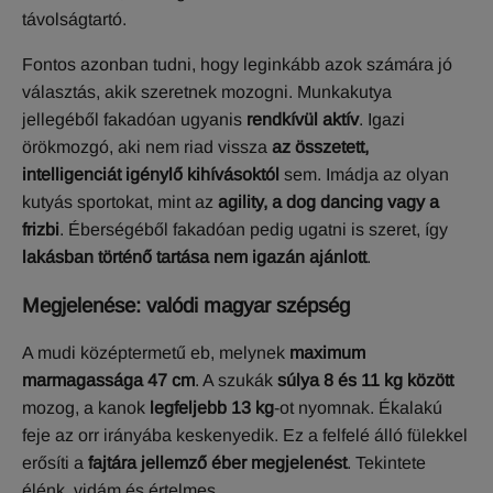
távolságtartó.
Fontos azonban tudni, hogy leginkább azok számára jó
választás, akik szeretnek mozogni. Munkakutya
jellegéből fakadóan ugyanis
rendkívül aktív
. Igazi
örökmozgó, aki nem riad vissza
az összetett,
intelligenciát igénylő kihívásoktól
sem. Imádja az olyan
kutyás sportokat, mint az
agility, a dog dancing vagy a
frizbi
. Éberségéből fakadóan pedig ugatni is szeret, így
lakásban történő tartása nem igazán ajánlott
.
M
egjelenése: valódi magyar szépség
A mudi középtermetű eb, melynek
maximum
marmagassága 47 cm
. A szukák
súlya 8 és 11 kg között
mozog, a kanok
legfeljebb 13 kg
-ot nyomnak. Ékalakú
feje az orr irányába keskenyedik. Ez a felfelé álló fülekkel
erősíti a
fajtára jellemző éber megjelenést
. Tekintete
élénk, vidám és értelmes.