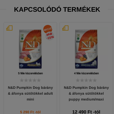
KAPCSOLÓDÓ TERMÉKEK
AKCIÓ
akár
-15
%
5 féle kiszerelésben
4 féle kiszerelésben
N&D Pumpkin Dog bárány
N&D Pumpkin Dog bárány
& áfonya sütőtökkel adult
& áfonya sütőtökkel
mini
puppy medium/maxi
12 490
Ft
-tól
5 290
Ft
-tól