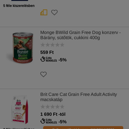
5 féle kiszerelésben
Monge BWild Grain Free Dog konzerv -
Bárány, sütőtök, cukkini 400g
559 Ft
-5%
Brit Care Cat Grain Free Adult Activity
macskatáp
1 690
Ft
-tól
-5%