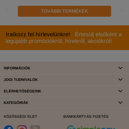
TOVÁBBI TERMÉKEK
Iratkozz fel hírlevelünkre!
Értesülj elsőként a
legújabb promóciókról, hírekről, akciókról!
INFORMÁCIÓK
JOGI TUDNIVALÓK
ELÉRHETŐSÉGEINK
KATEGÓRIÁK
KÖZÖSSÉGI ÉLET
BANKKÁRTYÁS FIZETÉS