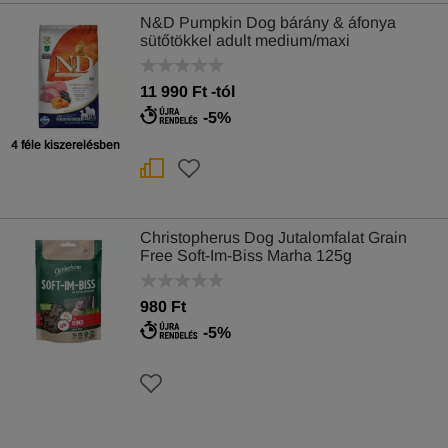
N&D Pumpkin Dog bárány & áfonya
sütőtökkel adult medium/maxi
11 990
Ft
-tól
-5%
4 féle kiszerelésben
Christopherus Dog Jutalomfalat Grain
Free Soft-Im-Biss Marha 125g
980 Ft
-5%