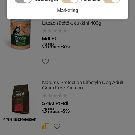
Marketing
Monge BWild Grain Free Dog konzerv -
Lazac sütőtök, cukkini 400g
559 Ft
-5%
Natures Protection Lifestyle Dog Adult
Grain Free Salmon
5 490
Ft
-tól
-5%
4 féle kiszerelésben