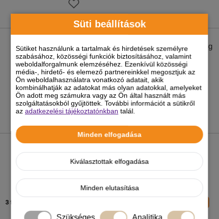
Süti beállítások
Christopherus Dog Jutalomfalat Grain
Free Soft-Im-Biss Pisztráng és rovar 125g
Sütiket használunk a tartalmak és hirdetések személyre
szabásához, közösségi funkciók biztosításához, valamint
weboldalforgalmunk elemzéséhez. Ezenkívül közösségi
980 Ft
média-, hirdető- és elemező partnereinkkel megosztjuk az
Ön weboldalhasználatra vonatkozó adatait, akik
-5%
kombinálhatják az adatokat más olyan adatokkal, amelyeket
Ön adott meg számukra vagy az Ön által használt más
szolgáltatásokból gyűjtöttek. További információt a sütikről
az
adatkezelési tájékoztatónkban
talál.
Minden elfogadása
Brit Care Cat Grain Free Sensitive
macskatáp
Kiválasztottak elfogadása
1 790
Ft
-tól
Minden elutasítása
-5%
3 féle kiszerelésben
Felhasználható kupon:
MACSKA2026
Szükséges
Analitika