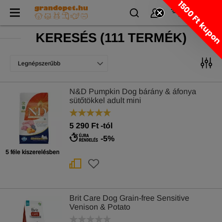
1500 Ft kupo
KERESÉS
(
111 TERMÉK)
Legnépszerűbb
N&D Pumpkin Dog bárány & áfonya
sütőtökkel adult mini
5 290
Ft
-tól
-5%
5 féle kiszerelésben
Brit Care Dog Grain-free Sensitive
Venison & Potato