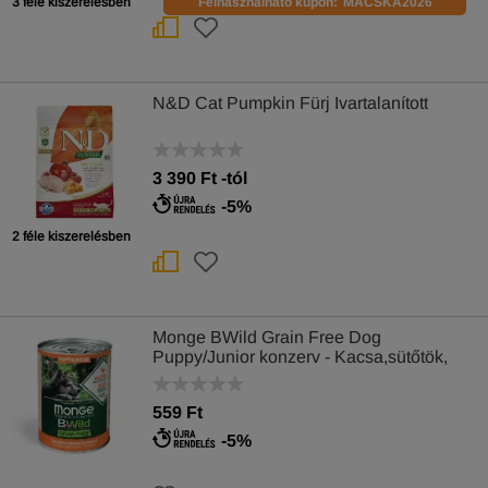
3 féle kiszerelésben
Felhasználható kupon:
MACSKA2026
N&D Cat Pumpkin Fürj Ivartalanított
3 390
Ft
-tól
-5%
2 féle kiszerelésben
Monge BWild Grain Free Dog
Puppy/Junior konzerv - Kacsa,sütőtök,
cukkini 400g
559 Ft
-5%