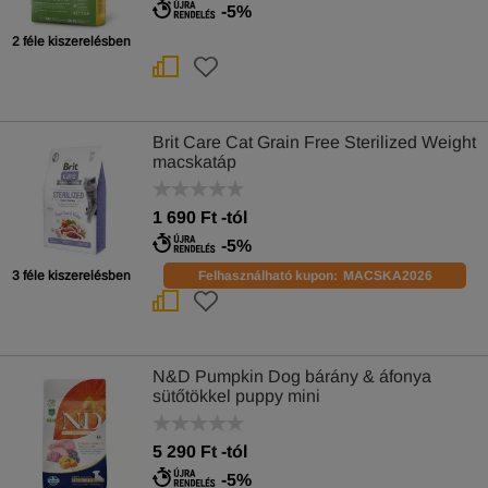
-5%
2 féle kiszerelésben
Brit Care Cat Grain Free Sterilized Weight
macskatáp
1 690
Ft
-tól
-5%
3 féle kiszerelésben
Felhasználható kupon:
MACSKA2026
N&D Pumpkin Dog bárány & áfonya
sütőtökkel puppy mini
5 290
Ft
-tól
-5%