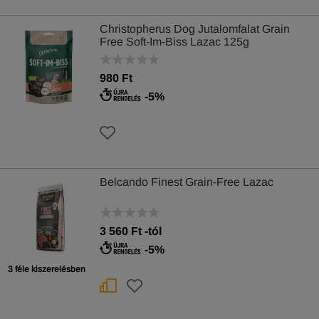
Christopherus Dog Jutalomfalat Grain
Free Soft-Im-Biss Lazac 125g
980 Ft
-5%
Belcando Finest Grain-Free Lazac
3 560
Ft
-tól
-5%
3 féle kiszerelésben