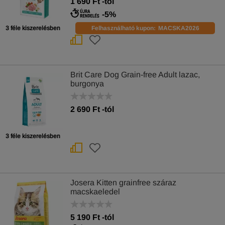
1 690
Ft
-tól
-5%
3 féle kiszerelésben
Felhasználható kupon:
MACSKA2026
Brit Care Dog Grain-free Adult lazac,
burgonya
2 690
Ft
-tól
3 féle kiszerelésben
Josera Kitten grainfree száraz
macskaeledel
5 190
Ft
-tól