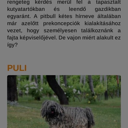
rengeteg kérdés merül fel a tapasztalt
kutyatartókban és leendő gazdikban
egyaránt. A pitbull kétes hírneve általában
már azelőtt prekoncepciók kialakításához
vezet, hogy személyesen találkoznánk a
fajta képviselőjével. De vajon miért alakult ez
így?
PULI