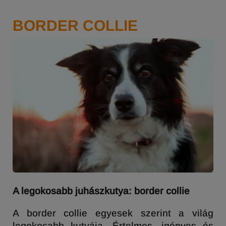
BORDER COLLIE
A legokosabb juhászkutya: border collie
A border collie egyesek szerint a világ
legokosabb kutyája. Értelmes, igényes és