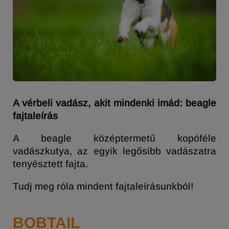
A vérbeli vadász, akit mindenki imád: beagle
fajtaleírás
A beagle középtermetű kopóféle
vadászkutya, az egyik legősibb vadászatra
tenyésztett fajta.
Tudj meg róla mindent fajtaleírásunkból!
BOBTAIL