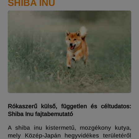
SHIBA INU
Rókaszerű külső, független és céltudatos:
Shiba Inu fajtabemutató
A shiba inu kistermetű, mozgékony kutya,
mely Közép-Japán hegyvidékes területéről