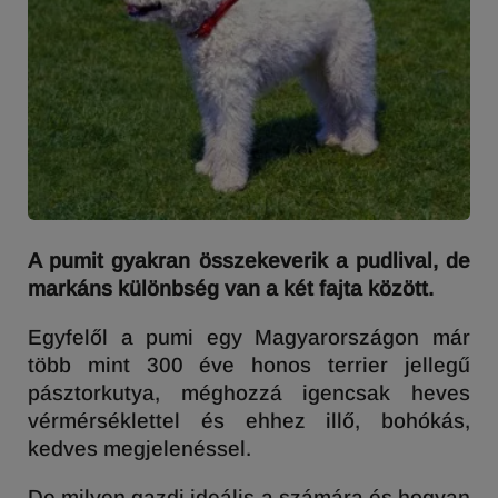
A pumit gyakran összekeverik a pudlival, de
markáns különbség van a két fajta között.
Egyfelől a pumi egy Magyarországon már
több mint 300 éve honos terrier jellegű
pásztorkutya, méghozzá igencsak heves
vérmérséklettel és ehhez illő, bohókás,
kedves megjelenéssel.
De milyen gazdi ideális a számára és hogyan