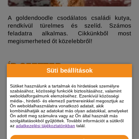
A goldendoodle csodálatos családi kutya,
rendkívül türelmes és szelíd. Számos
feladatra alkalmas. Cikkünkből most
megismerheted őt közelebbről!
ÍR SZETTER
Süti beállítások
Sütiket használunk a tartalmak és hirdetések személyre
szabásához, közösségi funkciók biztosításához, valamint
weboldalforgalmunk elemzéséhez. Ezenkívül közösségi
média-, hirdető- és elemező partnereinkkel megosztjuk az
Ön weboldalhasználatra vonatkozó adatait, akik
kombinálhatják az adatokat más olyan adatokkal, amelyeket
Ön adott meg számukra vagy az Ön által használt más
szolgáltatásokból gyűjtöttek. További információt a sütikről
az
adatkezelési tájékoztatónkban
talál.