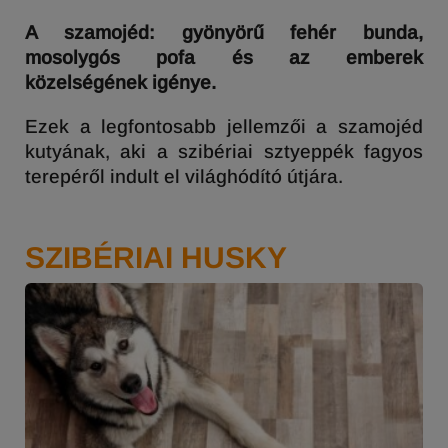
A szamojéd: gyönyörű fehér bunda,
mosolygós pofa és az emberek
közelségének igénye.
Ezek a legfontosabb jellemzői a szamojéd
kutyának, aki a szibériai sztyeppék fagyos
terepéről indult el világhódító útjára.
SZIBÉRIAI HUSKY