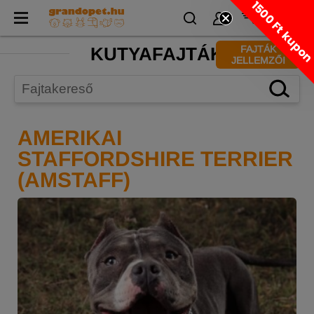
1500 Ft kupo
KUTYAFAJTÁK
FAJTÁK
JELLEMZŐI
AMERIKAI
STAFFORDSHIRE TERRIER
(AMSTAFF)