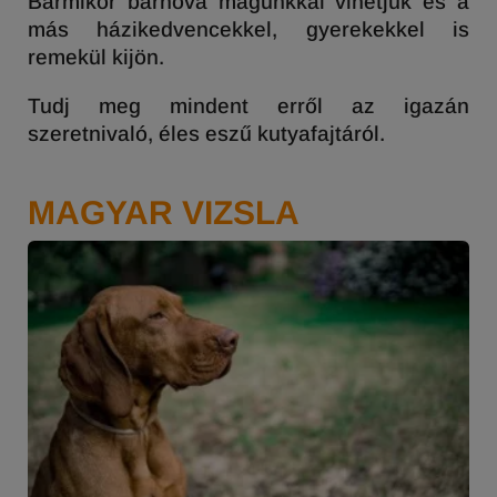
Bármikor bárhova magunkkal vihetjük és a
más házikedvencekkel, gyerekekkel is
remekül kijön.
Tudj meg mindent erről az igazán
szeretnivaló, éles eszű kutyafajtáról.
MAGYAR VIZSLA