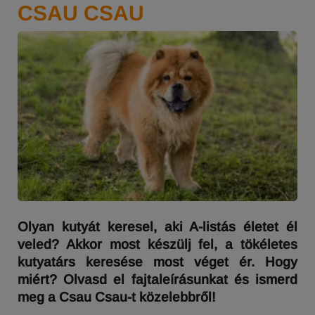
CSAU CSAU
Olyan kutyát keresel, aki A-listás életet él
veled? Akkor most készülj fel, a tökéletes
kutyatárs keresése most véget ér. Hogy
miért? Olvasd el fajtaleírásunkat és ismerd
meg a Csau Csau-t közelebbről!