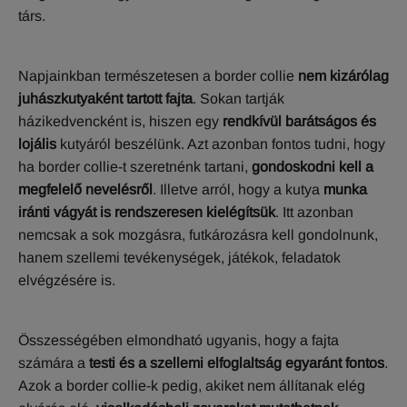
társ.
Napjainkban természetesen a border collie
nem kizárólag
juhászkutyaként tartott fajta
. Sokan tartják
házikedvencként is, hiszen egy
rendkívül barátságos és
lojális
kutyáról beszélünk. Azt azonban fontos tudni, hogy
ha border collie-t szeretnénk tartani,
gondoskodni kell a
megfelelő nevelésről
. Illetve arról, hogy a kutya
munka
iránti vágyát is rendszeresen kielégítsük
. Itt azonban
nemcsak a sok mozgásra, futkározásra kell gondolnunk,
hanem szellemi tevékenységek, játékok, feladatok
elvégzésére is.
Összességében elmondható ugyanis, hogy a fajta
számára a
testi és a szellemi elfoglaltság egyaránt fontos
.
Azok a border collie-k pedig, akiket nem állítanak elég