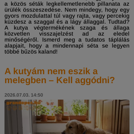
a közös séták legkellemetlenebb pillanata az
ürülék összeszedése. Nem mindegy, hogy egy
gyors mozdulattal túl vagy rajta, vagy percekig
küzdesz a szaggal és a lágy állaggal. Tudtad?
A kutya végtermékének szaga és állaga
közvetlen visszajelzést ad az eledel
minőségéről. Ismerd meg a tudatos táplálás
alapjait, hogy a mindennapi séta se legyen
többé bűzös kaland!
A kutyám nem eszik a
melegben – Kell aggódni?
2026.07.03. 14:50