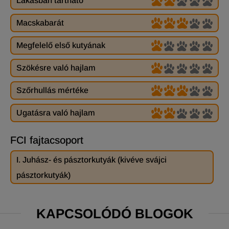
Lakásban tartható
Macskabarát
Megfelelő első kutyának
Szökésre való hajlam
Szőrhullás mértéke
Ugatásra való hajlam
FCI fajtacsoport
I. Juhász- és pásztorkutyák (kivéve svájci
pásztorkutyák)
KAPCSOLÓDÓ BLOGOK