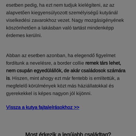
esetben pedig, ha ezt nem tudjuk kielégíteni, az az
alapvetően kiegyensúlyozott személyiségű kutyánál
viselkedési zavarokhoz vezet. Nagy mozgásigényének
köszönhetően a lakásban való tartást mindenképp
érdemes kerülni.
Abban az esetben azonban, ha elegendő figyelmet
fordítunk a nevelésre, a border collie
remek társ lehet,
nem csupán egyedülállók, de akár családosok számára
is
. Hiszen, mint ahogy ezt már fentebb is említettük, a
megfelelő körülmények közt más háziállatokkal és
gyerekekkel is képes nagyon jól kijönni.
Vissza a kutya fajtaleírásokhoz >>
Most érkezik a legújabb családtag?