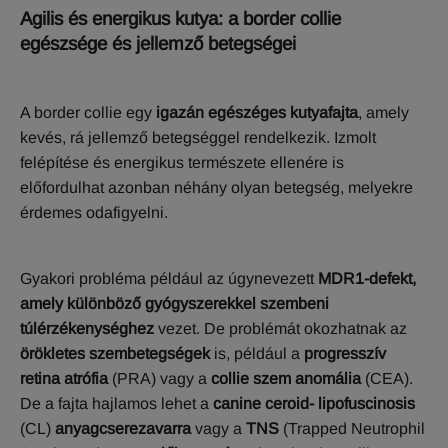
Agilis és energikus kutya: a border collie
egészsége és jellemző betegségei
A border collie egy
igazán egészéges kutyafajta
, amely
kevés, rá jellemző betegséggel rendelkezik. Izmolt
felépítése és energikus természete ellenére is
előfordulhat azonban néhány olyan betegség, melyekre
érdemes odafigyelni.
Gyakori probléma például az úgynevezett
MDR1-defekt,
amely különböző gyógyszerekkel szembeni
túlérzékenységhez
vezet. De problémát okozhatnak az
örökletes szembetegségek
is, például a
progresszív
retina atrófia
(PRA) vagy a
collie szem anomália
(CEA).
De a fajta hajlamos lehet a
canine ceroid- lipofuscinosis
(CL)
anyagcserezavarra
vagy a
TNS
(Trapped Neutrophil