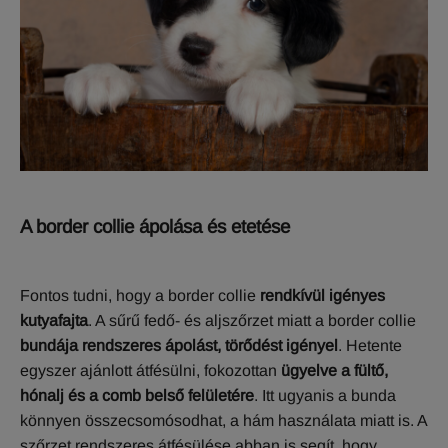
A border collie ápolása és etetése
Fontos tudni, hogy a border collie
rendkívül igényes
kutyafajta
. A sűrű fedő- és aljszőrzet miatt a border collie
bundája rendszeres ápolást, törődést igényel
. Hetente
egyszer ajánlott átfésülni, fokozottan
ügyelve a fültő,
hónalj és a comb belső felületére
. Itt ugyanis a bunda
könnyen összecsomósodhat, a hám használata miatt is. A
szőrzet rendszeres átfésülése abban is segít, hogy