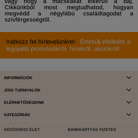
vagy hogy a macskákat elkerüli a baj.
Cikkünkből most megtudhatod, hogyan
megvédd a négylábú családtagodat a
szívférgességtől.
Iratkozz fel hírlevelünkre!
Értesülj elsőként a
legújabb promóciókról, hírekről, akciókról!
INFORMÁCIÓK
JOGI TUDNIVALÓK
ELÉRHETŐSÉGEINK
KATEGÓRIÁK
KÖZÖSSÉGI ÉLET
BANKKÁRTYÁS FIZETÉS