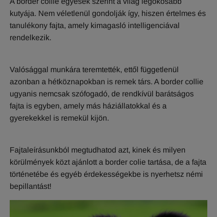
A border collie egyesek szerint a világ legokosabb
kutyája. Nem véletlenül gondolják így, hiszen értelmes és
tanulékony fajta, amely kimagasló intelligenciával
rendelkezik.
Valósággal munkára teremtették, ettől függetlenül
azonban a hétköznapokban is remek társ. A border collie
ugyanis nemcsak szófogadó, de rendkívül barátságos
fajta is egyben, amely más háziállatokkal és a
gyerekekkel is remekül kijön.
Fajtaleírásunkból megtudhatod azt, kinek és milyen
körülmények közt ajánlott a border colie tartása, de a fajta
történetébe és egyéb érdekességekbe is nyerhetsz némi
bepillantást!