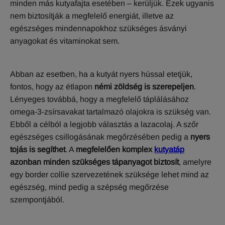
minden más kutyafajta esetében – kerüljük. Ezek ugyanis
nem biztosítják a megfelelő energiát, illetve az
egészséges mindennapokhoz szükséges ásványi
anyagokat és vitaminokat sem.
Abban az esetben, ha a kutyát nyers hússal etetjük,
fontos, hogy az étlapon
némi zöldség is szerepeljen
.
Lényeges továbbá, hogy a megfelelő táplálásához
omega-3-zsírsavakat tartalmazó olajokra is szükség van.
Ebből a célból a legjobb választás a lazacolaj. A szőr
egészséges csillogásának megőrzésében pedig a
nyers
tojás is segíthet
. A
megfelelően komplex
kutyatáp
azonban minden szükséges tápanyagot biztosít
, amelyre
egy border collie szervezetének szüksége lehet mind az
egészség, mind pedig a szépség megőrzése
szempontjából.