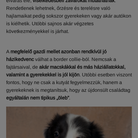
elvárás elé,
viselkedésbeli zavarokat mutathatnak
.
Rendetlenek lehetnek, őrzésre és terelésre való
hajlamaikat pedig sokszor gyerekeken vagy akár autókon
is kiélhetik. Utóbbi sajnos akár végzetes
következményekkel is járhat.
A
megfelelő gazdi mellet azonban rendkívül jó
házikedvenc
válhat a border collie-ból. Nemcsak a
fajtársaival, de
akár macskákkal és más háziállatokkal,
valamint a gyerekekkel is jól kijön
. Utóbbi esetben viszont
fontos, hogy ne csak a kutyát fegyelmezzük, hanem a
gyerekeknek is megtanítsuk, hogy az újdonsült családtag
egyáltalán nem tipikus „öleb”
.