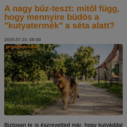
A nagy bűz-teszt: mitől függ,
hogy mennyire büdös a
"kutyatermék" a séta alatt?
2026.07.10. 08:00
Biztosan te is észrevetted már, hogy kutyáddal