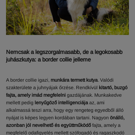
Nemcsak a legszorgalmasabb, de a legokosabb
juhászkutya: a border collie jelleme
A border collie igazi,
munkára termett kutya
. Valódi
szakterülete a juhnyájak őrzése. Rendkívül
kitartó, buzgó
fajta, amely imád megfelelni
gazdájának. Munkakedve
mellett pedig
lenyűgöző intelligenciája
az, ami
alkalmassá teszi arra, hogy egy rengeteg egyedből álló
nyájat is képes legyen kordában tartani. Nagyon
önálló,
azonban jól nevelhető és együttműködő
fajta, amely a
megfelelő odafigyelés mellett szófogadó és ragaszkodó