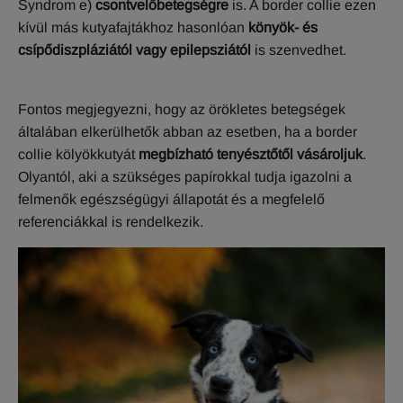
Syndrom e)
csontvelőbetegségre
is. A border collie ezen
kívül más kutyafajtákhoz hasonlóan
könyök- és
csípődiszpláziától vagy epilepsziától
is szenvedhet.
Fontos megjegyezni, hogy az örökletes betegségek
általában elkerülhetők abban az esetben, ha a border
collie kölyökkutyát
megbízható tenyésztőtől vásároljuk
.
Olyantól, aki a szükséges papírokkal tudja igazolni a
felmenők egészségügyi állapotát és a megfelelő
referenciákkal is rendelkezik.