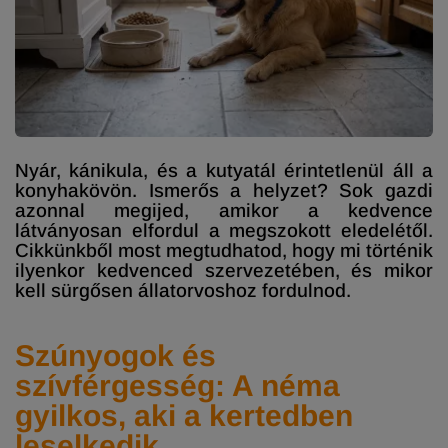
Nyár, kánikula, és a kutyatál érintetlenül áll a
konyhakövön. Ismerős a helyzet? Sok gazdi
azonnal megijed, amikor a kedvence
látványosan elfordul a megszokott eledelétől.
Cikkünkből most megtudhatod, hogy mi történik
ilyenkor kedvenced szervezetében, és mikor
kell sürgősen állatorvoshoz fordulnod.
Szúnyogok és
szívférgesség: A néma
gyilkos, aki a kertedben
leselkedik.