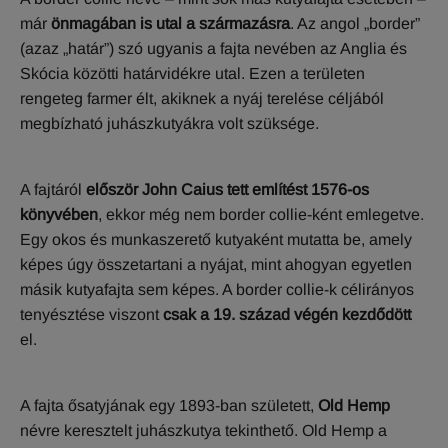
már
önmagában is utal a származásra
. Az angol „border”
(azaz „határ”) szó ugyanis a fajta nevében az Anglia és
Skócia közötti határvidékre utal. Ezen a területen
rengeteg farmer élt, akiknek a nyáj terelése céljából
megbízható juhászkutyákra volt szüksége.
A fajtáról
először John Caius tett említést 1576-os
könyvében
, ekkor még nem border collie-ként emlegetve.
Egy okos és munkaszerető kutyaként mutatta be, amely
képes úgy összetartani a nyájat, mint ahogyan egyetlen
másik kutyafajta sem képes. A border collie-k célirányos
tenyésztése viszont
csak a 19. század végén kezdődött
el.
A fajta ősatyjának egy 1893-ban született,
Old Hemp
névre keresztelt juhászkutya tekinthető. Old Hemp a