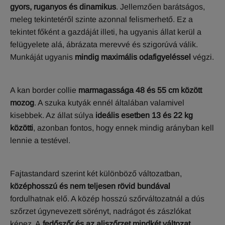
gyors, ruganyos és dinamikus
. Jellemzően barátságos,
meleg tekintetéről szinte azonnal felismerhető. Ez a
tekintet főként a gazdáját illeti, ha ugyanis állat kerül a
felügyelete alá, ábrázata merevvé és szigorúvá válik.
Munkáját ugyanis
mindig maximális odafigyeléssel
végzi.
A kan border collie
marmagassága 48 és 55 cm között
mozog
. A szuka kutyák ennél általában valamivel
kisebbek. Az állat súlya
ideális esetben 13 és 22 kg
közötti
, azonban fontos, hogy ennek mindig arányban kell
lennie a testével.
Fajtastandard szerint két különböző változatban,
középhosszú és nem teljesen rövid bundával
fordulhatnak elő. A közép hosszú szőrváltozatnál a dús
szőrzet úgynevezett sörényt, nadrágot és zászlókat
képez. A
fedőszőr és az aljszőrzet mindkét változat