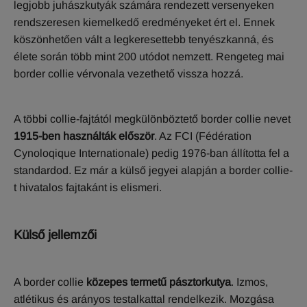
legjobb juhászkutyák számára rendezett versenyeken
rendszeresen kiemelkedő eredményeket ért el. Ennek
köszönhetően vált a legkeresettebb tenyészkanná, és
élete során több mint 200 utódot nemzett. Rengeteg mai
border collie vérvonala vezethető vissza hozzá.
A többi collie-fajtától megkülönböztető border collie nevet
1915-ben használták először
. Az FCI (Fédération
Cynoloqique Internationale) pedig 1976-ban állította fel a
standardod. Ez már a külső jegyei alapján a border collie-
t hivatalos fajtakánt is elismeri.
K
ülső jellemzői
A border collie
közepes termetű pásztorkutya
. Izmos,
atlétikus és arányos testalkattal rendelkezik. Mozgása