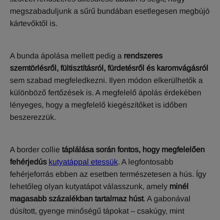
megszabaduljunk a sűrű bundában esetlegesen megbújó
kártevőktől is.
A bunda ápolása mellett pedig a
rendszeres
szemtörlésről, fültisztításról, fürdetésről és karomvágásról
sem szabad megfeledkezni. Ilyen módon elkerülhetők a
különböző fertőzések is. A megfelelő ápolás érdekében
lényeges, hogy a megfelelő kiegészítőket is időben
beszerezzük.
A border collie
táplálása során fontos, hogy megfelelően
fehérjedús
kutyatáppal etessük
. A legfontosabb
fehérjeforrás ebben az esetben természetesen a hús. Így
lehetőleg olyan kutyatápot válasszunk, amely
minél
magasabb százalékban tartalmaz húst
. A gabonával
dúsított, gyenge minőségű tápokat – csakúgy, mint