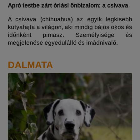
Apró testbe zárt óriási önbizalom: a csivava
A csivava (chihuahua) az egyik legkisebb
kutyafajta a világon, aki mindig bájos okos és
időnként pimasz. Személyisége és
megjelenése egyedülálló és imádnivaló.
DALMATA