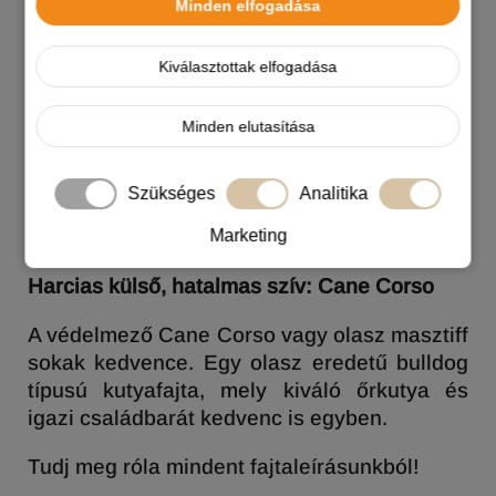
Minden elfogadása
Kiválasztottak elfogadása
Minden elutasítása
Szükséges
Analitika
Marketing
Harcias külső, hatalmas szív: Cane Corso
A védelmező Cane Corso vagy olasz masztiff
sokak kedvence. Egy olasz eredetű bulldog
típusú kutyafajta, mely kiváló őrkutya és
igazi családbarát kedvenc is egyben.
Tudj meg róla mindent fajtaleírásunkból!