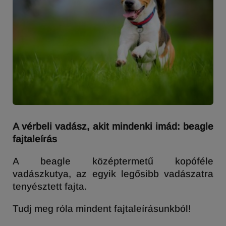
A vérbeli vadász, akit mindenki imád: beagle
fajtaleírás
A beagle középtermetű kopóféle
vadászkutya, az egyik legősibb vadászatra
tenyésztett fajta.
Tudj meg róla mindent fajtaleírásunkból!