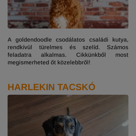
A goldendoodle csodálatos családi kutya,
rendkívül türelmes és szelíd. Számos
feladatra alkalmas. Cikkünkből most
megismerheted őt közelebbről!
HARLEKIN TACSKÓ