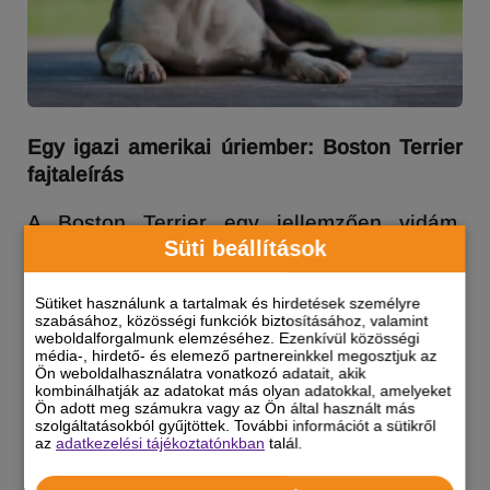
Egy igazi amerikai úriember: Boston Terrier
fajtaleírás
A Boston Terrier egy jellemzően vidám,
Süti beállítások
barátságos, ugyanakkor erős személyiséggel
rendelkező kutya.
Sütiket használunk a tartalmak és hirdetések személyre
szabásához, közösségi funkciók biztosításához, valamint
Tudj meg róla mindent fajtaleírásunkból!
weboldalforgalmunk elemzéséhez. Ezenkívül közösségi
média-, hirdető- és elemező partnereinkkel megosztjuk az
Ön weboldalhasználatra vonatkozó adatait, akik
kombinálhatják az adatokat más olyan adatokkal, amelyeket
CANE CORSO
Ön adott meg számukra vagy az Ön által használt más
szolgáltatásokból gyűjtöttek. További információt a sütikről
az
adatkezelési tájékoztatónkban
talál.