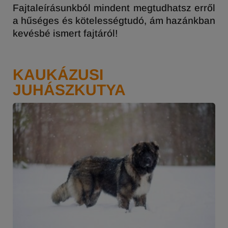
Fajtaleírásunkból mindent megtudhatsz erről
a hűséges és kötelességtudó, ám hazánkban
kevésbé ismert fajtáról!
KAUKÁZUSI
JUHÁSZKUTYA