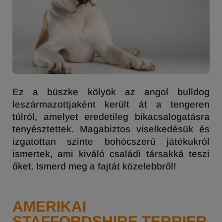
Ez a büszke kölyök az angol bulldog
leszármazottjaként került át a tengeren
túlról, amelyet eredetileg bikacsalogatásra
tenyésztettek. Magabiztos viselkedésük és
izgatottan szinte bohócszerű játékukról
ismertek, ami kiváló családi társakká teszi
őket. Ismerd meg a fajtát közelebbről!
AMERIKAI
STAFFORDSHIRE TERRIER