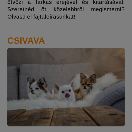
ötvözi a farkas erejével és kitartásával.
Szeretnéd őt közelebbről megismerni?
Olvasd el fajtaleírásunkat!
CSIVAVA