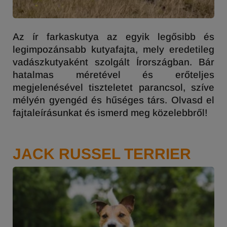
Az ír farkaskutya az egyik legősibb és
legimpozánsabb kutyafajta, mely eredetileg
vadászkutyaként szolgált Írországban. Bár
hatalmas méretével és erőteljes
megjelenésével tiszteletet parancsol, szíve
mélyén gyengéd és hűséges társ. Olvasd el
fajtaleírásunkat és ismerd meg közelebbről!
JACK RUSSEL TERRIER