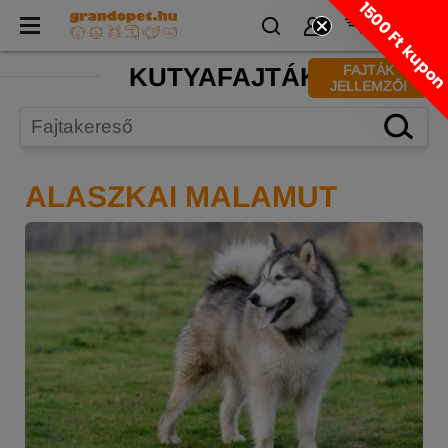
1500 Ft kupo
KUTYAFAJTÁK
FAJTÁK
JELLEMZŐI
ALASZKAI MALAMUT