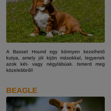
A Basset Hound egy könnyen kezelhető
kutya, amely jól kijön másokkal, legyenek
azok két- vagy négylábúak. Ismerd meg
közelebbről!
BEAGLE