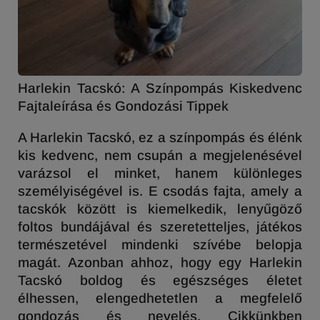
Harlekin Tacskó: A Színpompás Kiskedvenc
Fajtaleírása és Gondozási Tippek
A Harlekin Tacskó, ez a színpompás és élénk
kis kedvenc, nem csupán a megjelenésével
varázsol el minket, hanem különleges
személyiségével is. E csodás fajta, amely a
tacskók között is kiemelkedik, lenyűgöző
foltos bundájával és szeretetteljes, játékos
természetével mindenki szívébe belopja
magát. Azonban ahhoz, hogy egy Harlekin
Tacskó boldog és egészséges életet
élhessen, elengedhetetlen a megfelelő
gondozás és nevelés. Cikkünkben