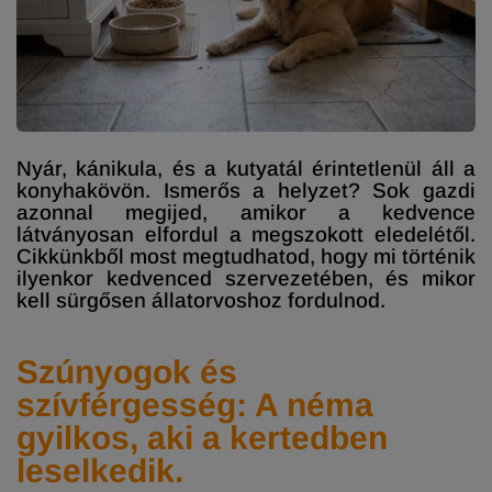
Nyár, kánikula, és a kutyatál érintetlenül áll a
konyhakövön. Ismerős a helyzet? Sok gazdi
azonnal megijed, amikor a kedvence
látványosan elfordul a megszokott eledelétől.
Cikkünkből most megtudhatod, hogy mi történik
ilyenkor kedvenced szervezetében, és mikor
kell sürgősen állatorvoshoz fordulnod.
Szúnyogok és
szívférgesség: A néma
gyilkos, aki a kertedben
leselkedik.