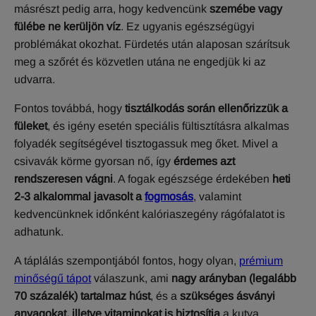
másrészt pedig arra, hogy kedvencünk
szemébe vagy
fülébe ne kerüljön víz
. Ez ugyanis egészségügyi
problémákat okozhat. Fürdetés után alaposan szárítsuk
meg a szőrét és közvetlen utána ne engedjük ki az
udvarra.
Fontos továbbá, hogy
tisztálkodás során ellenőrizzük a
füleket
, és igény esetén speciális fültisztításra alkalmas
folyadék segítségével tisztogassuk meg őket. Mivel a
csivavák körme gyorsan nő, így
érdemes azt
rendszeresen vágni
. A fogak egészsége érdekében
heti
2-3 alkalommal javasolt a
fogmosás
, valamint
kedvencünknek időnként kalóriaszegény rágófalatot is
adhatunk.
A táplálás szempontjából fontos, hogy olyan,
prémium
minőségű tápot
válaszunk, ami
nagy arányban (legalább
70 százalék) tartalmaz húst
, és a
szükséges ásványi
anyagokat, illetve vitaminokat is biztosítja
a kutya