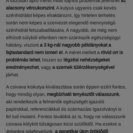
A túlzottan apró méret miatt sajnos problémát jelenthet
az
alacsony vércukorszint
. A kutyus ugyanis csak kevés
szénhidrátot képes elraktározni, így hirtelen terhelés
során nem képes a szervezet elegendő mennyiségű
szénhidrát felszabadítására. A nagyobb, de még nem
elhízott súlyból ellenben nem származik egészségügyi
hátrány, viszont
a 3 kg-nál nagyobb példányokat a
fajtastandard nem ismeri el
. A méret mellett a
rövid orr is
problémás lehet
, hiszen ez
légzési nehézségeket
eredményezhet
, vagy
a szemek túlérzékenységével
járhat.
A csivava kiskutya kiválasztása során éppen ezért fontos,
hogy mindig olyan,
megbízható tenyésztőt válasszunk
,
aki rendelkezik a felmenők egészségét igazoló
papírokkal, referenciákkal és származási igazolványt is
fel tud mutatni. Fontos továbbá az is, hogy ne válasszunk
csivava kölyköt túlságosan kicsi szülőktől. Ha ezekre a
dolgokra odafigyelünk,
a genetikai úton öröklődő