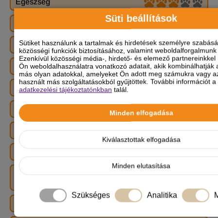
Egészség
Süti beállítások
Energiaszint
Sütiket használunk a tartalmak és hirdetések személyre szabás
Gyerekbarát
közösségi funkciók biztosításához, valamint weboldalforgalmun
Ezenkívül közösségi média-, hirdető- és elemező partnereinkkel
Harapásra való hajlam
Ön weboldalhasználatra vonatkozó adatait, akik kombinálhatják 
más olyan adatokkal, amelyeket Ön adott meg számukra vagy az
használt más szolgáltatásokból gyűjtöttek. További információt a 
Házőrző képesség
adatkezelési tájékoztatónkban
talál.
Hízásra való hajlam
Minden elfogadása
Intelligencia
Kiválasztottak elfogadása
Játékosság
Minden elutasítása
Képesség, hogy otthon maradjon
egyedül egész nap
Szükséges
Analitika
M
Képezhetőség