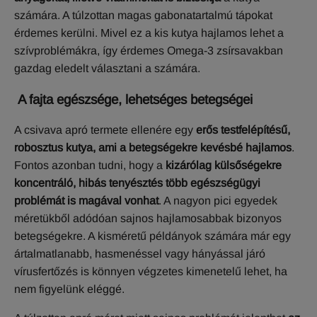
számára. A túlzottan magas gabonatartalmú tápokat
érdemes kerülni. Mivel ez a kis kutya hajlamos lehet a
szívproblémákra, így érdemes Omega-3 zsírsavakban
gazdag eledelt választani a számára.
A fajta egészsége, lehetséges betegségei
A csivava apró termete ellenére egy
erős testfelépítésű,
robosztus kutya, ami a betegségekre kevésbé hajlamos
.
Fontos azonban tudni, hogy a
kizárólag külsőségekre
koncentráló, hibás tenyésztés több egészségügyi
problémát is magával vonhat
. A nagyon pici egyedek
méretükből adódóan sajnos hajlamosabbak bizonyos
betegségekre. A kisméretű példányok számára már egy
ártalmatlanabb, hasmenéssel vagy hányással járó
vírusfertőzés is könnyen végzetes kimenetelű lehet, ha
nem figyelünk eléggé.