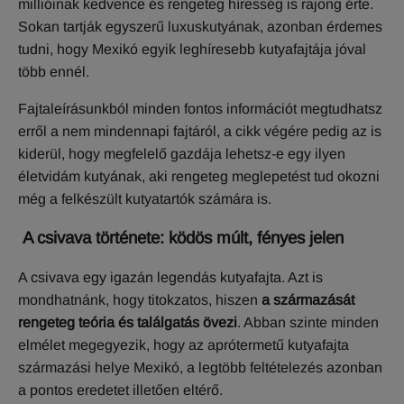
millióinak kedvence és rengeteg híresség is rajong érte.
Sokan tartják egyszerű luxuskutyának, azonban érdemes
tudni, hogy Mexikó egyik leghíresebb kutyafajtája jóval
több ennél.
Fajtaleírásunkból minden fontos információt megtudhatsz
erről a nem mindennapi fajtáról, a cikk végére pedig az is
kiderül, hogy megfelelő gazdája lehetsz-e egy ilyen
életvidám kutyának, aki rengeteg meglepetést tud okozni
még a felkészült kutyatartók számára is.
A csivava története: ködös múlt, fényes jelen
A csivava egy igazán legendás kutyafajta. Azt is
mondhatnánk, hogy titokzatos, hiszen
a származását
rengeteg teória és találgatás övezi
. Abban szinte minden
elmélet megegyezik, hogy az aprótermetű kutyafajta
származási helye Mexikó, a legtöbb feltételezés azonban
a pontos eredetet illetően eltérő.