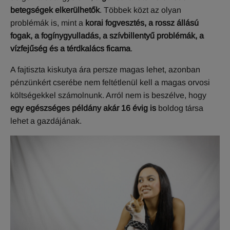
betegségek elkerülhetők
. Többek közt az olyan
problémák is, mint a
korai fogvesztés, a rossz állású
fogak, a fogínygyulladás, a szívbillentyű problémák, a
vízfejűség és a térdkalács ficama
.
A fajtiszta kiskutya ára persze magas lehet, azonban
pénzünkért cserébe nem feltétlenül kell a magas orvosi
költségekkel számolnunk. Arról nem is beszélve, hogy
egy egészséges példány akár 16 évig is
boldog társa
lehet a gazdájának.