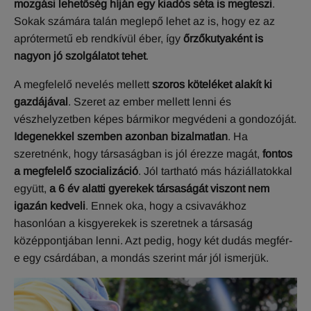
mozgási lehetőség híján egy kiadós séta is megteszi
.
Sokak számára talán meglepő lehet az is, hogy ez az
aprótermetű eb rendkívül éber, így
őrzőkutyaként is
nagyon jó szolgálatot tehet
.
A megfelelő nevelés mellett
szoros köteléket alakít ki
gazdájával
. Szeret az ember mellett lenni és
vészhelyzetben képes bármikor megvédeni a gondozóját.
Idegenekkel szemben azonban bizalmatlan
. Ha
szeretnénk, hogy társaságban is jól érezze magát,
fontos
a megfelelő szocializáció
. Jól tartható más háziállatokkal
együtt,
a 6 év alatti gyerekek társaságát viszont nem
igazán kedveli
. Ennek oka, hogy a csivavákhoz
hasonlóan a kisgyerekek is szeretnek a társaság
középpontjában lenni. Azt pedig, hogy két dudás megfér-
e egy csárdában, a mondás szerint már jól ismerjük.