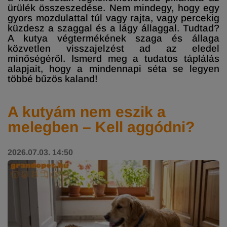
ürülék összeszedése. Nem mindegy, hogy egy
gyors mozdulattal túl vagy rajta, vagy percekig
küzdesz a szaggal és a lágy állaggal. Tudtad?
A kutya végtermékének szaga és állaga
közvetlen visszajelzést ad az eledel
minőségéről. Ismerd meg a tudatos táplálás
alapjait, hogy a mindennapi séta se legyen
többé bűzös kaland!
A kutyám nem eszik a
melegben – Kell aggódni?
2026.07.03. 14:50