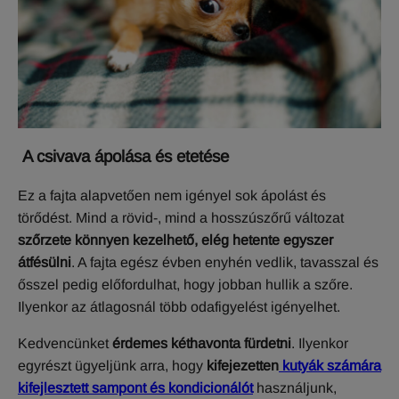
A csivava ápolása és etetése
Ez a fajta alapvetően nem igényel sok ápolást és
törődést. Mind a rövid-, mind a hosszúszőrű változat
szőrzete könnyen kezelhető, elég hetente egyszer
átfésülni
. A fajta egész évben enyhén vedlik, tavasszal és
ősszel pedig előfordulhat, hogy jobban hullik a szőre.
Ilyenkor az átlagosnál több odafigyelést igényelhet.
Kedvencünket
érdemes kéthavonta fürdetni
. Ilyenkor
egyrészt ügyeljünk arra, hogy
kifejezetten
kutyák számára
kifejlesztett sampont és kondicionálót
használjunk,