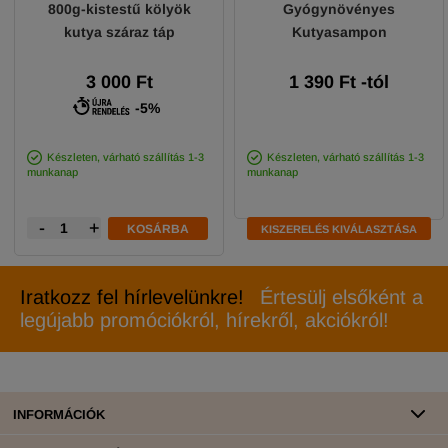
800g-kistestű kölyök
Gyógynövényes
kutya száraz táp
Kutyasampon
3 000 Ft
1 390
Ft
-tól
-5%
Készleten, várható szállítás 1-3
Készleten, várható szállítás 1-3
munkanap
munkanap
-
+
KOSÁRBA
KISZERELÉS KIVÁLASZTÁSA
Iratkozz fel hírlevelünkre!
Értesülj elsőként a
legújabb promóciókról, hírekről, akciókról!
INFORMÁCIÓK