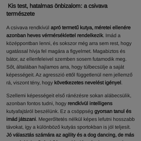
Kis test, hatalmas önbizalom: a csivava
természete
A csivava rendkívül
apró termetű kutya, méretei ellenére
azonban heves vérmérséklettel rendelkezik
. Imád a
középpontban lenni, és sokszor még arra sem rest, hogy
ugatással hívja fel magára a figyelmet. Magabiztos és
bátor, az ellenfeleivel szemben sosem futamodik meg.
Sőt, általában hajlamos arra, hogy túlbecsülje a saját
képességeit. Az agresszió ettől függetlenül nem jellemző
rá, viszont tény, hogy
következetes nevelést igényel
.
Szellemi képességeit első ránézésre sokan alábecsülik,
azonban fontos tudni, hogy
rendkívül intelligens
kutyafajtáról beszélünk. Ez a csöppség
gyorsan tanul és
imád játszani
. Megerőltetés nélkül képes lefutni hosszabb
távokat, így a különböző kutyás sportokban is jól teljesít.
Jó választás számára az agility és a dog dancing, de más