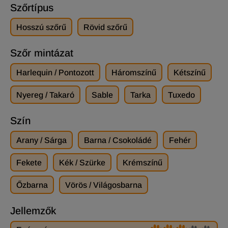
Szőrtípus
Hosszú szőrű
Rövid szőrű
Szőr mintázat
Harlequin / Pontozott
Háromszínű
Kétszínű
Nyereg / Takaró
Sable
Tarka
Tuxedo
Szín
Arany / Sárga
Barna / Csokoládé
Fehér
Fekete
Kék / Szürke
Krémszínű
Őzbarna
Vörös / Világosbarna
Jellemzők