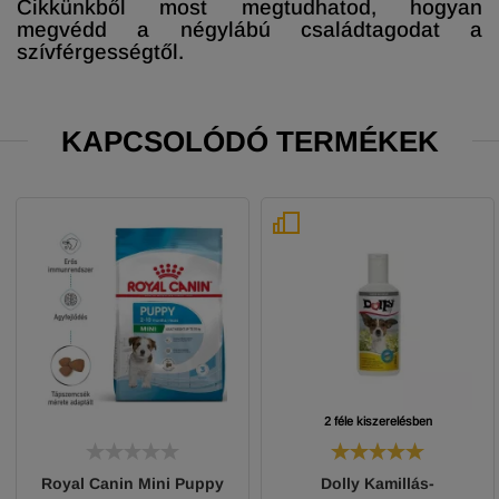
Cikkünkből most megtudhatod, hogyan
megvédd a négylábú családtagodat a
szívférgességtől.
KAPCSOLÓDÓ TERMÉKEK
2 féle kiszerelésben
Royal Canin Mini Puppy
Dolly Kamillás-