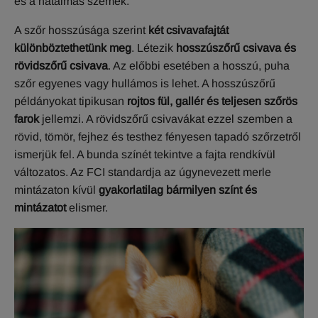
és a hatalmas szemek.
A szőr hosszúsága szerint
két csivavafajtát
különböztethetünk meg
. Létezik
hosszúszőrű csivava és
rövidszőrű csivava
. Az előbbi esetében a hosszú, puha
szőr egyenes vagy hullámos is lehet. A hosszúszőrű
példányokat tipikusan
rojtos fül, gallér és teljesen szőrös
farok
jellemzi. A rövidszőrű csivavákat ezzel szemben a
rövid, tömör, fejhez és testhez fényesen tapadó szőrzetről
ismerjük fel. A bunda színét tekintve a fajta rendkívül
változatos. Az FCI standardja az úgynevezett merle
mintázaton kívül
gyakorlatilag bármilyen színt és
mintázatot
elismer.