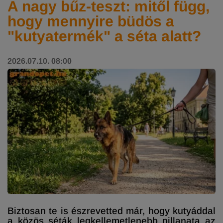
A nagy bűz-teszt: mitől függ,
hogy mennyire büdös a
"kutyatermék" a séta alatt?
2026.07.10. 08:00
Biztosan te is észrevetted már, hogy kutyáddal
a közös séták legkellemetlenebb pillanata az