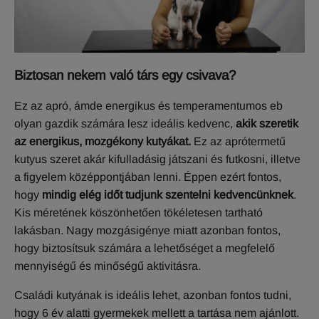
Biztosan nekem való társ egy csivava?
Ez az apró, ámde energikus és temperamentumos eb
olyan gazdik számára lesz ideális kedvenc,
akik szeretik
az energikus, mozgékony kutyákat.
Ez az aprótermetű
kutyus szeret akár kifulladásig játszani és futkosni, illetve
a figyelem középpontjában lenni. Éppen ezért fontos,
hogy
mindig elég időt tudjunk szentelni kedvencünknek
.
Kis méretének köszönhetően tökéletesen tartható
lakásban. Nagy mozgásigénye miatt azonban fontos,
hogy biztosítsuk számára a lehetőséget a megfelelő
mennyiségű és minőségű aktivitásra.
Családi kutyának is ideális lehet, azonban fontos tudni,
hogy 6 év alatti gyermekek mellett a tartása nem ajánlott.