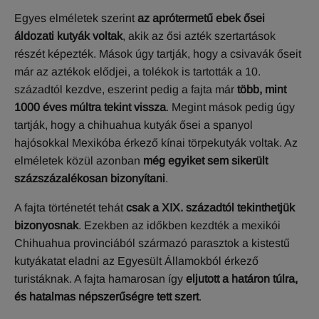
Egyes elméletek szerint
az aprótermetű ebek ősei
áldozati kutyák voltak
, akik az ősi azték szertartások
részét képezték. Mások úgy tartják, hogy a csivavák őseit
már az aztékok elődjei, a tolékok is tartották a 10.
századtól kezdve, eszerint pedig a fajta már
több, mint
1000 éves múltra tekint vissza
. Megint mások pedig úgy
tartják, hogy a chihuahua kutyák ősei a spanyol
hajósokkal Mexikóba érkező kínai törpekutyák voltak. Az
elméletek közül azonban
még egyiket sem sikerült
százszázalékosan bizonyítani
.
A fajta történetét tehát
csak a XIX. századtól tekinthetjük
bizonyosnak
. Ezekben az időkben kezdték a mexikói
Chihuahua provinciából származó parasztok a kistestű
kutyákatat eladni az Egyesült Államokból érkező
turistáknak. A fajta hamarosan így
eljutott a határon túlra,
és hatalmas népszerűségre tett szert
.