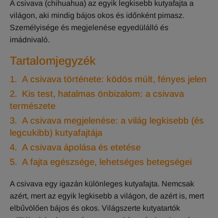
A csivava (chihuahua) az egyik legkisebb kutyafajta a
világon, aki mindig bájos okos és időnként pimasz.
Személyisége és megjelenése egyedülálló és
imádnivaló.
Tartalomjegyzék
1. A csivava története: ködös múlt, fényes jelen
2. Kis test, hatalmas önbizalom: a csivava
természete
3. A csivava megjelenése: a világ legkisebb (és
legcukibb) kutyafajtája
4. A csivava ápolása és etetése
5. A fajta egészsége, lehetséges betegségei
A csivava egy igazán különleges kutyafajta. Nemcsak
azért, mert az egyik legkisebb a világon, de azért is, mert
elbűvölően bájos és okos. Világszerte kutyatartók