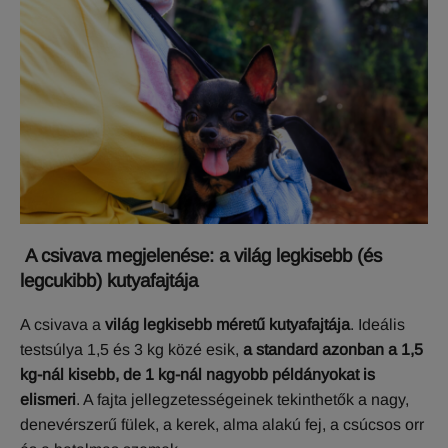
A csivava megjelenése: a világ legkisebb (és
legcukibb) kutyafajtája
A csivava a
világ legkisebb méretű kutyafajtája
. Ideális
testsúlya 1,5 és 3 kg közé esik,
a standard azonban a 1,5
kg-nál kisebb, de 1 kg-nál nagyobb példányokat is
elismeri
. A fajta jellegzetességeinek tekinthetők a nagy,
denevérszerű fülek, a kerek, alma alakú fej, a csúcsos orr