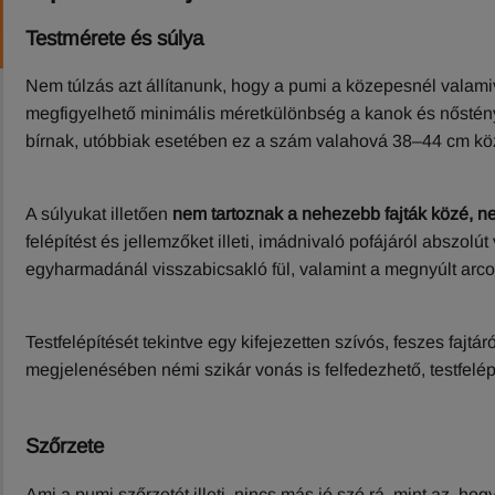
Testmérete és súlya
Nem túlzás azt állítanunk, hogy a pumi a közepesnél valamiv
megfigyelhető minimális méretkülönbség a kanok és nőstén
bírnak, utóbbiak esetében ez a szám valahová 38–44 cm kö
A súlyukat illetően
nem tartoznak a nehezebb fajták közé, n
felépítést és jellemzőket illeti, imádnivaló pofájáról abszolút
egyharmadánál visszabicsakló fül, valamint a megnyúlt arcor
Testfelépítését tekintve egy kifejezetten szívós, feszes fajtá
megjelenésében némi szikár vonás is felfedezhető, testfelép
Szőrzete
Ami a pumi szőrzetét illeti, nincs más jó szó rá, mint az, ho