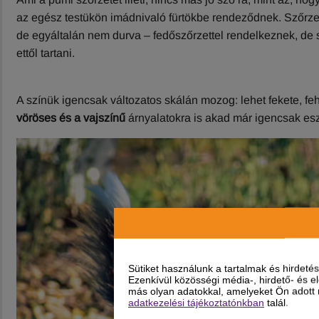
az egész testükön imádnivaló fürtökbe rendeződnek. Szőrzet
de egyáltalán nem durva – fedőszőrzettel rendelkeznek, de
ettől tartani.
A színük igencsak változatos skálán mozog: lehet fekete, feh
vöröses és a vajszínű
árnyalatokra is akad már igencsak esz
Sütiket használunk a tartalmak és hirdet
Ezenkívül közösségi média-, hirdető- és 
más olyan adatokkal, amelyeket Ön adott m
adatkezelési tájékoztatónkban
talál.