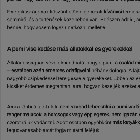
Energikusságának köszönhetően igencsak
kíváncsi
természe
semmiről és a történések közepében van. Egészen addig, amí
benne, hogy sosem fogsz unatkozni mellette!
A pumi viselkedése más állatokkal és gyerekekkel
Általánosságban véve elmondható, hogy a pumi
a család mi
– esetében azért érdemes odafigyelni
néhány dologra. A fajt
nagyobb csipkedéssel terelgesse a gyerekeket. Ebben az eset
kicsiket érdemes megtanítani arra, hogyan kezeljék ezeket a
Ami a többi állatot illeti,
nem szabad lebecsülni a pumi vadá
tengerimalacok, a hörcsögök vagy épp egerek, nem igazán
szeret rájuk vadászni. Adott esetben egyébként
más kutyákka
legudvariasabb arcát fogja mutatni feléjük.