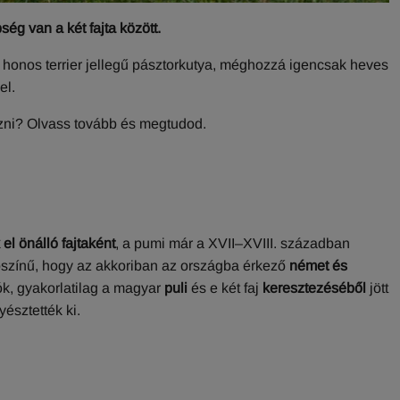
ég van a két fajta között.
honos terrier jellegű pásztorkutya, méghozzá igencsak heves
el.
ozni? Olvass tovább és megtudod.
el önálló fajtaként
, a pumi már a XVII–XVIII. században
lószínű, hogy az akkoriban az országba érkező
német és
ók, gyakorlatilag a magyar
puli
és e két faj
keresztezéséből
jött
yésztették ki.