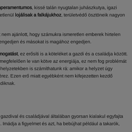
temperamentumos
, kissé talán nyugtalan juhászkutya, igazi
etlenül
lojálisak a falkájukhoz
, területvédő ösztöneik nagyon
tt nem ajánlott, hogy számukra ismeretlen emberek hirtelen
felengedjen és másokat is magához engedjen.
imogatást
, ez erősíti is a köteléket a gazdi és a családja között.
 megfelelően le van kötve az energiája, ez nem fog problémát
 helyzetekben is számíthatunk rá: amikor a helyzet úgy
 érez. Ezen erő miatt egyébként nem kifejezetten kezdő
zdiknak.
A gazdival és családjával általában gyorsan kialakul egyfajta
 Imádja a figyelmet és azt, ha bebújhat például a takarók,
a.