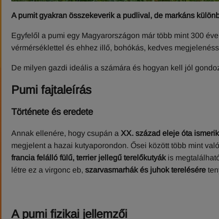
A pumit gyakran összekeverik a pudlival, de markáns különbs
Egyfelől a pumi egy Magyarországon már több mint 300 éve 
vérmérséklettel és ehhez illő, bohókás, kedves megjelenéss
De milyen gazdi ideális a számára és hogyan kell jól gond
Pumi fajtaleírás
Története és eredete
Annak ellenére, hogy csupán a
XX. század eleje óta ismerik 
megjelent a hazai kutyaporondon. Ősei között több mint va
francia felálló fülű, terrier jellegű terelőkutyák
is megtalálhat
létre ez a virgonc eb,
szarvasmarhák és juhok terelésére
ten
A pumi fizikai jellemzői