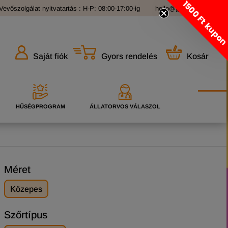
1500 Ft kupo
Vevőszolgálat nyitvatartás : H-P: 08:00-17:00-ig
hello@grandopet.hu
Gyors rendelés
Kosár
Saját fiók
HŰSÉGPROGRAM
ÁLLATORVOS VÁLASZOL
Méret
Közepes
Szőrtípus