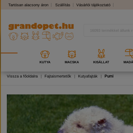
Tartósan alacsony áron
Szállítás
Vásárlói tájékoztató
Panaszkezelés
Kutyafajták
Macskafajták
KUTYA
MACSKA
KISÁLLAT
MAD
Vissza a főoldalra
|
Fajtaismertetők
|
Kutyafajták
|
Pumi