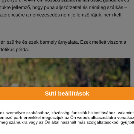
ükre jellemző, hogy puha aljszőrzettel és némileg szálkás –
 szerencsére a nemezesedés nem jellemző rájuk, nem kell
ér, szürke és ezek bármely árnyalata. Ezek mellett viszont a
tétikus példa.
Süti beállítások
ések személyre szabásához, közösségi funkciók biztosításához, valami
elemező partnereinkkel megosztjuk az Ön weboldalhasználatra vonatkozó
eg számukra vagy az Ön által használt más szolgáltatásokból gyűjtötte