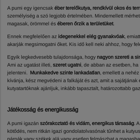
A pumi egy igencsak
éber terelőkutya, rendkívül okos és 
személyiség a szó legjobb értelmében. Mindemellett mérhet
magasak, örömmel és
éberen őrzik a területüket
.
Ennek megfelelően az
idegenekkel elég gyanakvóak
, emia
akarják megsimogatni őket. Kis idő kell neki ahhoz, hogy 
Egyik legkedvesebb tulajdonsága, hogy
nagyon szereti a s
Ami az ugatást illeti,
szeret ugatni
, de abban az esetben, ha
jelenteni.
Munkakedve szinte lankadatlan
, emellett a nehéz
kívánja, kész megvédeni a falkáját és azt, amit a sajátjának
kutyatartóknak ajánljuk, inkább tapasztalt, határozottabb ga
Játékosság és energikusság
A pumi igazán
szórakoztató és vidám, energikus társaság
. 
kötődés, nem ritkán igazi gondolatolvasónak tűnhet a kutyus.
párnák vagy székek alá vagy esetleg felmászhat a magasb