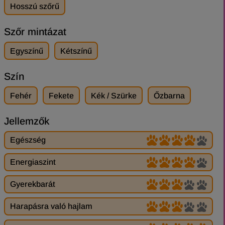
Hosszú szőrű
Szőr mintázat
Egyszínű
Kétszínű
Szín
Fehér
Fekete
Kék / Szürke
Őzbarna
Jellemzők
Egészség
Energiaszint
Gyerekbarát
Harapásra való hajlam