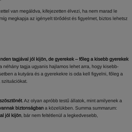
ttel van megáldva, kifejezetten élvezi, ha nem marad le
g megkapja az igényelt törődést és figyelmet, biztos lehetsz
nden tagjával jól kijön, de gyerekek – főleg a kisebb gyerekek
a néhány tagja ugyanis hajlamos lehet arra, hogy kisebb-
ben a kutyára és a gyerekekre is oda kell figyelni, főleg a
 szituációkat.
szösztönét
. Az olyan apróbb testű állatok, mint amilyenek a
 vannak biztonságban
a közelükben. Summa summarum:
l jól kijön
, bár nem feltétlenül a legkedvesebb,