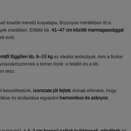
el kisebb méretű kutyafajta. Bizonyos mértékben itt is
yek esetében. Előbbi kb.
41–47 cm közötti marmagassággal
zé esik.
emtől függően kb. 8–15 kg
az ideális testsúlyuk. Ami a fizikai
 visszaköszönnek a terrier ősök: a felálló és a kb.
ri rész.
ról beszélhetünk,
izomzata jól fejlett
. Annak ellenére, hogy
ítése és testtartása egyaránt
harmonikus és arányos
.
gy gyönyörű. A
4–7 cm hosszú szálak hullámosak, göndörek
és