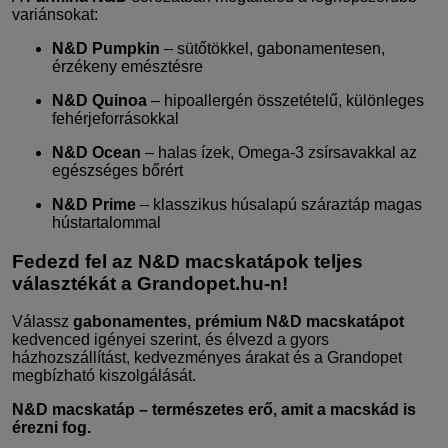
variánsokat:
N&D Pumpkin
– sütőtökkel, gabonamentesen,
érzékeny emésztésre
N&D Quinoa
– hipoallergén összetételű, különleges
fehérjeforrásokkal
N&D Ocean
– halas ízek, Omega-3 zsírsavakkal az
egészséges bőrért
N&D Prime
– klasszikus húsalapú száraztáp magas
hústartalommal
Fedezd fel az N&D macskatápok teljes
választékát a Grandopet.hu-n!
Válassz
gabonamentes, prémium N&D macskatápot
kedvenced igényei szerint, és élvezd a gyors
házhozszállítást, kedvezményes árakat és a Grandopet
megbízható kiszolgálását.
N&D macskatáp – természetes erő, amit a macskád is
érezni fog.