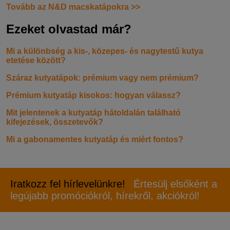
Tovább az N&D macskatápokra >>
Ezeket olvastad már?
Mi a különbség a kis-, közepes- és nagytestű kutya
etetése között?
Száraz kutyatápok: prémium vagy nem prémium?
Prémium kutyatáp kisokos: hogyan válassz?
Mit jelentenek a kutyatáp hátoldalán található
kifejezések, összetevők?
Mi a gabonamentes kutyatáp és miért fontos?
Iratkozz fel hírlevelünkre!
Értesülj elsőként a
legújabb promóciókról, hírekről, akciókról!