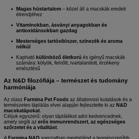
Magas hústartalom
– közel áll a macskák eredeti
étrendjéhez
Vitaminokban, ásványi anyagokban és
antioxidánsokban gazdag
Mesterséges tartósítószer, színezék és aroma
nélkül
Kapható
különböző életkorú
és igényű macskák
számára: kölyök, felnőtt, ivartalanított, érzékeny
emésztésű
Az N&D filozófiája – természet és tudomány
harmóniája
Az olasz
Farmina Pet Foods
az állatorvosi kutatások és a
természetes táplálás elvei alapján fejlesztette ki az
N&D
macskatápokat
.
Céljuk egyszerű: olyan táplálékot adni kedvencednek,
amely segíti az
erős immunrendszert, az egészséges
szőrzetet és a vitalitást
.
A
Farmina N&D
sorozatban megtalálod a legnépszerűbb