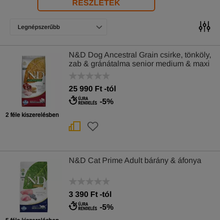
RÉSZLETEK
Legnépszerűbb
N&D Dog Ancestral Grain csirke, tönköly,
zab & gránátalma senior medium & maxi
25 990
Ft
-tól
-5%
2 féle kiszerelésben
N&D Cat Prime Adult bárány & áfonya
3 390
Ft
-tól
-5%