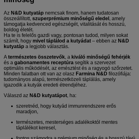
Az
N&D kutyatáp
nemcsak finom, hanem tudatosan
összeállított,
szuperprémium minőségű eledel
, amely
támogatja kedvenced egészségét, vitalitását és hosszú,
boldog életét.
Ha te is felelős gazdi vagy, pontosan tudod, milyen sokat
számít, hogy
mivel táplálod a kutyádat
– ebben az
N&D
kutyatáp
a legjobb választás.
A
természetes összetevők
, a
kiváló minőségű fehérjék
és a
gabonamentes receptúra
segítik a szervezet
optimális működését, az emésztést és a ragyogó szőrzetet.
Minden falatban ott van az olasz
Farmina N&D
filozófiája:
tudományos alapú, természetközeli táplálás, amely
igazodik a kutyák eredeti étrendjéhez.
Válaszd az
N&D kutyatápot
, ha:
szeretnéd, hogy kutyád immunrendszere erős
maradjon,
természetes, mesterséges adalékoktól mentes
táplálékot keresel,
fontos számodra a prémium minőség és a hosszú távú