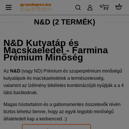
N&D
(
2 TERMÉK)
N&D Kutyatáp és
Macskaeledel - Farmina
Prémium Minőség
Az
N&D
(vagy ND) Prémium és szuperprémium minőségű
kutyatápok és macskaeledelek a természetesség,
valamint az ízélmény tökéletes kombinációját nyújtják a a 4
lábú barátodnak.
Magas hústartalom és a gabonamentes összetevők révén
biztos lehetsz benne, hogy az egyik legjobb minőségű
állateledelt kap a kedvenced. :)