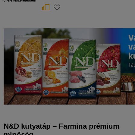
5 féle kiszerelésben
N&D kutyatáp – Farmina prémium
minőség