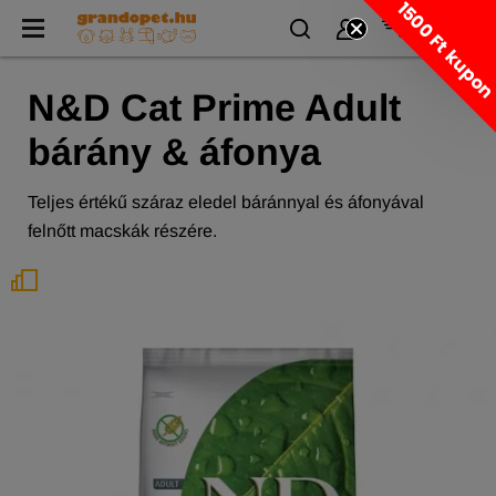
1500 Ft kupo
N&D Cat Prime Adult
bárány & áfonya
Teljes értékű száraz eledel báránnyal és áfonyával
felnőtt macskák részére.