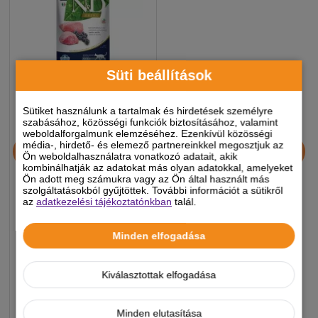
Süti beállítások
Sütiket használunk a tartalmak és hirdetések személyre
szabásához, közösségi funkciók biztosításához, valamint
N&D Prime Cat bárány &
weboldalforgalmunk elemzéséhez. Ezenkívül közösségi
áfonya Adult 5kg
média-, hirdető- és elemező partnereinkkel megosztjuk az
Ön weboldalhasználatra vonatkozó adatait, akik
kombinálhatják az adatokat más olyan adatokkal, amelyeket
Ön adott meg számukra vagy az Ön által használt más
szolgáltatásokból gyűjtöttek. További információt a sütikről
21 990 Ft
az
adatkezelési tájékoztatónkban
talál.
-5%
Felhasználható kupon:
Minden elfogadása
MACSKA2026
Készleten, várható szállítás 1-3
munkanap
Kiválasztottak elfogadása
-
+
KOSÁRBA
Minden elutasítása