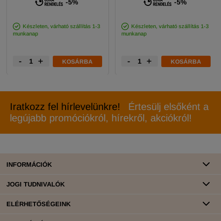
-5%
-5%
Készleten, várható szállítás 1-3
Készleten, várható szállítás 1-3
munkanap
munkanap
-
+
-
+
KOSÁRBA
KOSÁRBA
Iratkozz fel hírlevelünkre!
Értesülj elsőként a
legújabb promóciókról, hírekről, akciókról!
INFORMÁCIÓK
JOGI TUDNIVALÓK
ELÉRHETŐSÉGEINK