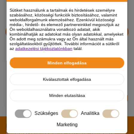
Sütiket használunk a tartalmak és hirdetések személyre
szabásához, közösségi funkciók biztosításához, valamint
weboldalforgalmunk elemzéséhez. Ezenkívül közösségi
média-, hirdető- és elemező partnereinkkel megosztjuk az
Chicopee HNL Protein Bar
Alice Professional Adult
Ön weboldalhasználatra vonatkozó adatait, akik
jutalomfalat 25g
Balance Lamb & Pumpkin
kombinálhatják az adatokat más olyan adatokkal, amelyeket
Ön adott meg számukra vagy az Ön által használt más
17+1kg
szolgáltatásokból gyűjtöttek. További információt a sütikről
az
adatkezelési tájékoztatónkban
talál.
890 Ft
11 990 Ft
-5%
-5%
Minden elfogadása
Készleten, várható szállítás 1-3
Készleten, várható szállítás 1-3
Kiválasztottak elfogadása
munkanap
munkanap
Minden elutasítása
-
+
-
+
KOSÁRBA
KOSÁRBA
Szükséges
Analitika
Marketing
Iratkozz fel hírlevelünkre!
Értesülj elsőként a
legújabb promóciókról, hírekről, akciókról!