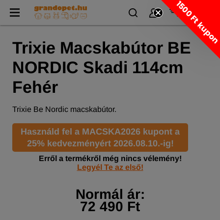
1500 Ft kupo
Trixie Macskabútor BE
NORDIC Skadi 114cm
Fehér
Trixie Be Nordic macskabútor.
Használd fel a MACSKA2026 kupont a
25% kedvezményért 2026.08.10.-ig!
Erről a termékről még nincs vélemény!
Legyél Te az első!
Normál ár:
72 490 Ft