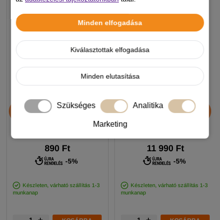
Minden elfogadása
Kiválasztottak elfogadása
Minden elutasítása
Chicopee HNL Protein Bar
Alice Professional Adult
Szükséges
Analitika
jutalomfalat 25g
Balance Lamb & Pumpkin
17+1kg
Marketing
890 Ft
11 990 Ft
-5%
-5%
Készleten, várható szállítás 1-3
Készleten, várható szállítás 1-3
munkanap
munkanap