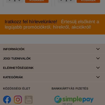
-
+
-
+
KOSÁRBA
KOSÁRBA
Iratkozz fel hírlevelünkre!
Értesülj elsőként a
legújabb promóciókról, hírekről, akciókról!
INFORMÁCIÓK
JOGI TUDNIVALÓK
ELÉRHETŐSÉGEINK
KATEGÓRIÁK
KÖZÖSSÉGI ÉLET
BANKKÁRTYÁS FIZETÉS