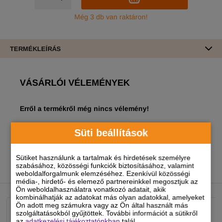
Még 3 db van raktáron!
TERMÉKLEÍRÁS
VÁSÁRLÓI VÉLEMÉNYEK
Erről a termékről még nincs vélemény!
A termékhez akkor tudsz véleményt írni, ha
Süti beállítások
regisztrált és bejelentkezett
felhasználó vagy!
Sütiket használunk a tartalmak és hirdetések személyre
szabásához, közösségi funkciók biztosításához, valamint
weboldalforgalmunk elemzéséhez. Ezenkívül közösségi
NEKED AJÁNLJUK
média-, hirdető- és elemező partnereinkkel megosztjuk az
Ön weboldalhasználatra vonatkozó adatait, akik
kombinálhatják az adatokat más olyan adatokkal, amelyeket
Ön adott meg számukra vagy az Ön által használt más
szolgáltatásokból gyűjtöttek. További információt a sütikről
az
adatkezelési tájékoztatónkban
talál.