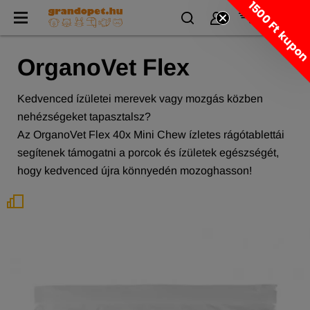
1500 Ft kupo
OrganoVet Flex
Kedvenced ízületei merevek vagy mozgás közben
nehézségeket tapasztalsz?
Az OrganoVet Flex 40x Mini Chew ízletes rágótablettái
segítenek támogatni a porcok és ízületek egészségét,
hogy kedvenced újra könnyedén mozoghasson!