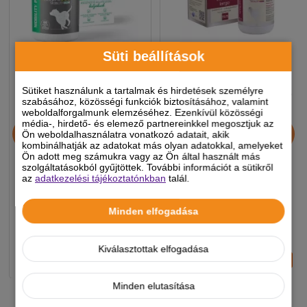
Süti beállítások
Sütiket használunk a tartalmak és hirdetések személyre
BiogenicPet Mobility Pro
BiogenicPet Vitality Large
szabásához, közösségi funkciók biztosításához, valamint
60x - csúcs ízületvédő
weboldalforgalmunk elemzéséhez. Ezenkívül közösségi
média-, hirdető- és elemező partnereinkkel megosztjuk az
kutyáknak
Ön weboldalhasználatra vonatkozó adatait, akik
kombinálhatják az adatokat más olyan adatokkal, amelyeket
Ön adott meg számukra vagy az Ön által használt más
16 990 Ft
14 990 Ft
szolgáltatásokból gyűjtöttek. További információt a sütikről
-5%
-5%
az
adatkezelési tájékoztatónkban
talál.
Minden elfogadása
Készleten, várható szállítás 1-3
Készleten, várható szállítás 1-3
munkanap
munkanap
Kiválasztottak elfogadása
-
+
-
+
KOSÁRBA
KOSÁRBA
Minden elutasítása