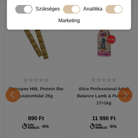
NEKED AJÁNLJUK
Szükséges
Analitika
Marketing
Chicopee HNL Protein Bar
Alice Professional Adult
jutalomfalat 25g
Balance Lamb & Pumpkin
17+1kg
890 Ft
11 990 Ft
-5%
-5%