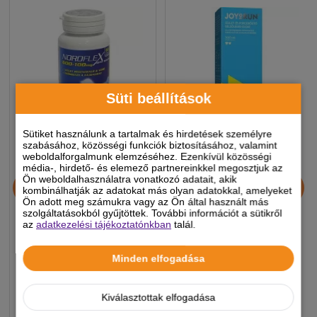
Süti beállítások
Sütiket használunk a tartalmak és hirdetések személyre
szabásához, közösségi funkciók biztosításához, valamint
weboldalforgalmunk elemzéséhez. Ezenkívül közösségi
média-, hirdető- és elemező partnereinkkel megosztjuk az
Noroflex 600+100mg 60db
Joy2Run ízület- és
Ön weboldalhasználatra vonatkozó adatait, akik
ízületvédő,
porcerősítő oldat 300 ml
kombinálhatják az adatokat más olyan adatokkal, amelyeket
Ön adott meg számukra vagy az Ön által használt más
fájdalomcsökkentő
szolgáltatásokból gyűjtöttek. További információt a sütikről
rágótabletta
az
adatkezelési tájékoztatónkban
talál.
7 990 Ft
5 890 Ft
Minden elfogadása
-5%
-5%
Készleten, várható szállítás 1-3
Készleten, várható szállítás 1-3
Kiválasztottak elfogadása
munkanap
munkanap