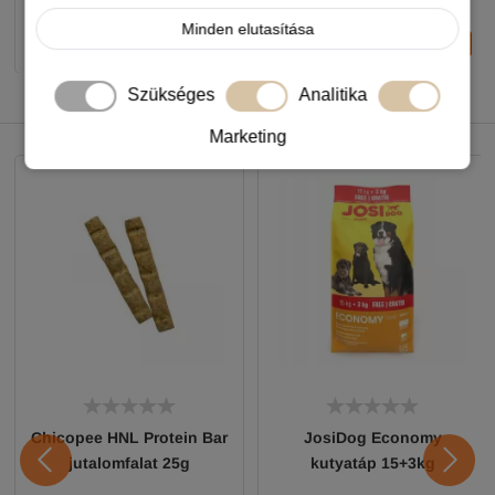
Minden elutasítása
-
+
-
+
KOSÁRBA
KOSÁRBA
Szükséges
Analitika
NEKED AJÁNLJUK
Marketing
Chicopee HNL Protein Bar
JosiDog Economy
jutalomfalat 25g
kutyatáp 15+3kg