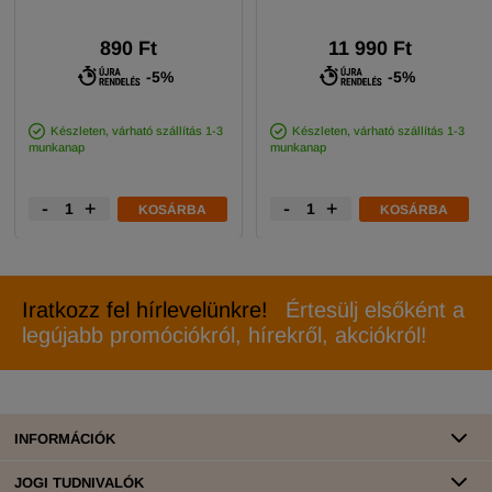
890 Ft
11 990 Ft
-5%
-5%
Készleten, várható szállítás 1-3
Készleten, várható szállítás 1-3
munkanap
munkanap
-
+
-
+
KOSÁRBA
KOSÁRBA
Iratkozz fel hírlevelünkre!
Értesülj elsőként a
legújabb promóciókról, hírekről, akciókról!
INFORMÁCIÓK
JOGI TUDNIVALÓK