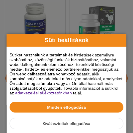
Süti beállítások
Sütiket használunk a tartalmak és hirdetések személyre
szabásához, közösségi funkciók biztosításához, valamint
weboldalforgalmunk elemzéséhez. Ezenkívül közösségi
média-, hirdető- és elemező partnereinkkel megosztjuk az
Noroflex 600+100mg 60db
BiogenicPet Mobility Pro
Ön weboldalhasználatra vonatkozó adatait, akik
kombinálhatják az adatokat más olyan adatokkal, amelyeket
ízületvédő,
60x - csúcs ízületvédő
Ön adott meg számukra vagy az Ön által használt más
fájdalomcsökkentő
kutyáknak
szolgáltatásokból gyűjtöttek. További információt a sütikről
rágótabletta
az
adatkezelési tájékoztatónkban
talál.
7 990 Ft
16 990 Ft
Minden elfogadása
-5%
-5%
Kiválasztottak elfogadása
Készleten, várható szállítás 1-3
Készleten, várható szállítás 1-3
munkanap
munkanap