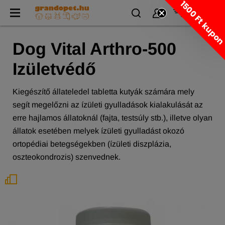
1500 Ft kupo
Dog Vital Arthro-500
Izületvédő
Kiegészítő állateledel tabletta kutyák számára mely
segít megelőzni az ízületi gyulladások kialakulását az
erre hajlamos állatoknál (fajta, testsúly stb.), illetve olyan
állatok esetében melyek ízületi gyulladást okozó
ortopédiai betegségekben (ízületi diszplázia,
oszteokondrozis) szenvednek.