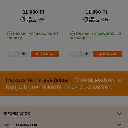
11 990 Ft
11 990 Ft
-5%
-5%
Készleten, várható szállítás 1-3
Készleten, várható szállítás 1-3
munkanap
munkanap
-
+
-
+
KOSÁRBA
KOSÁRBA
Iratkozz fel hírlevelünkre!
Értesülj elsőként a
legújabb promóciókról, hírekről, akciókról!
INFORMÁCIÓK
JOGI TUDNIVALÓK