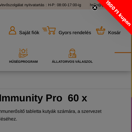
1500 Ft kupo
Vevőszolgálat nyitvatartás : H-P: 08:00-17:00-ig
hello@grandopet.hu
Gyors rendelés
Kosár
Saját fiók
HŰSÉGPROGRAM
ÁLLATORVOS VÁLASZOL
Immunity Pro 60 x
unerősítő tabletta kutyák számára, a szervezet
léséhez.