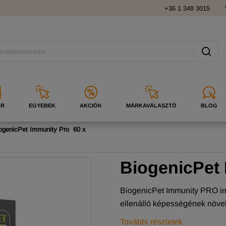
+36 1 348 3015
ÁR
EGYEBEK
AKCIÓK
MÁRKAVÁLASZTÓ
BLOG
ogenicPet Immunity Pro 60 x
BiogenicPet 
BiogenicPet Immunity PRO imm
ellenálló képességének növe
További részletek