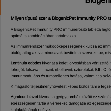
Biogen
Milyen típusú szer a BiogenicPet Immunity PRO tab
A BiogenicPet Immunity PRO immunerősítő tabletta legf
optimális kombinációban tartalmazza.
Az immunrendszer működőképességének kulcsa az immunr
biológiailag aktív aminosavak bevitele a szervezetbe, mi
Lentinula edodes
kivonat a keleti orvoslásban vértisztít
fehérjét, folsavat, niacint, riboflavint, szterolokat, B6-, 
immunmoduláns és tumorellenes hatása, valamint a szív
Kimagasló teljesítménynövelést képes biztosítani a légz
Agaricus blazei
kivonat a gyógygombák között ez számít a
egészségesen tartja a vérereket, támogatja az egészsége
kialakulásának esélye.