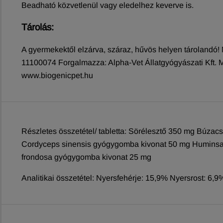
Beadható közvetlenül vagy eledelhez keverve is.
Tárolás:
A gyermekektől elzárva, száraz, hűvös helyen tárolandó! 
11100074 Forgalmazza: Alpha-Vet Állatgyógyászati Kft. 
www.biogenicpet.hu
Részletes összetétel/ tabletta: Sörélesztő 350 mg Búza
Cordyceps sinensis gyógygomba kivonat 50 mg Huminsav
frondosa gyógygomba kivonat 25 mg
Analitikai összetétel: Nyersfehérje: 15,9% Nyersrost: 6