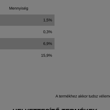
Mennyiség
1,5%
0,3%
6,9%
15,9%
A termékhez akkor tudsz vélemé