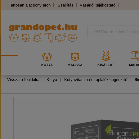
Tartósan alacsony áron
Szállítás
Vásárlói tájékoztató
Panaszkezelés
Kutyafajták
Macskafajták
KUTYA
MACSKA
KISÁLLAT
MAD
Vissza a főoldalra
|
Kutya
|
Kutyavitamin és táplálékkiegészítő
|
Bi