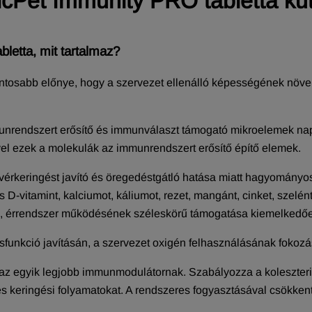
icPet Immunity PRO tabletta ku
letta, mit tartalmaz?
ontosabb előnye, hogy a szervezet ellenálló képességének növ
endszert erősítő és immunválaszt támogató mikroelemek napi
vel ezek a molekulák az immunrendszert erősítő építő elemek.
ó, vérkeringést javító és öregedéstgátló hatása miatt hagyomány
C- és D-vitamint, kalciumot, káliumot, rezet, mangánt, cinket, szel
-, érrendszer működésének széleskörű támogatása kiemelkedőe
ésfunkció javításán, a szervezet oxigén felhasználásának foko
z egyik legjobb immunmodulátornak. Szabályozza a koleszterin-,
s keringési folyamatokat. A rendszeres fogyasztásával csökken