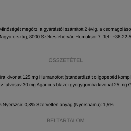
Minőségét megőrzi a gyártástól számított 2 évig, a csomagoláso
Magyarország, 8000 Székesfehérvár, Homoksor 7. Tel.: +36-22
ÖSSZETÉTEL
csíra kivonat 125 mg Humanofort (standardizált oligopeptid ko
-fulvosav 30 mg Agaricus blazei gyógygomba kivonat 25 mg 
,9% Nyerszsír: 0,3% Szervetlen anyag (Nyershamu): 1,5%
BELTARTALOM