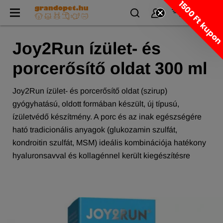
1500 Ft kupo
Joy2Run ízület- és
porcerősítő oldat 300 ml
Joy2Run ízület- és porcerősítő oldat (szirup)
gyógyhatású, oldott formában készült, új típusú,
ízületvédő készítmény. A porc és az inak egészségére
ható tradicionális anyagok (glukozamin szulfát,
kondroitin szulfát, MSM) ideális kombinációja hatékony
hyaluronsavval és kollagénnel került kiegészítésre