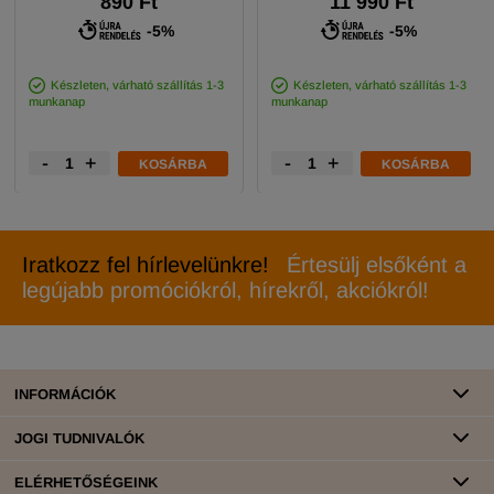
890 Ft
11 990 Ft
-5%
-5%
Készleten, várható szállítás 1-3
Készleten, várható szállítás 1-3
munkanap
munkanap
-
+
-
+
KOSÁRBA
KOSÁRBA
Iratkozz fel hírlevelünkre!
Értesülj elsőként a
legújabb promóciókról, hírekről, akciókról!
INFORMÁCIÓK
JOGI TUDNIVALÓK
ELÉRHETŐSÉGEINK