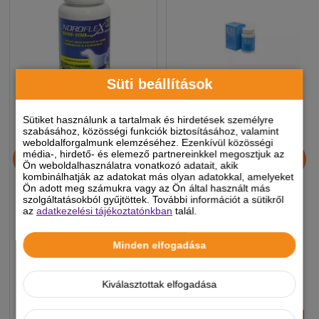
Süti beállítások
Sütiket használunk a tartalmak és hirdetések személyre
szabásához, közösségi funkciók biztosításához, valamint
weboldalforgalmunk elemzéséhez. Ezenkívül közösségi
Noroflex 600+100mg 60db
C-11 complex porcvédő
média-, hirdető- és elemező partnereinkkel megosztjuk az
ízületvédő,
tabletta 60x
Ön weboldalhasználatra vonatkozó adatait, akik
kombinálhatják az adatokat más olyan adatokkal, amelyeket
fájdalomcsökkentő
Ön adott meg számukra vagy az Ön által használt más
rágótabletta
szolgáltatásokból gyűjtöttek. További információt a sütikről
az
adatkezelési tájékoztatónkban
talál.
7 990 Ft
9 390 Ft
-5%
-5%
Minden elfogadása
Készleten, várható szállítás 1-3
Készleten, várható szállítás 1-3
munkanap
munkanap
Kiválasztottak elfogadása
5% extra kedvezmény
-
+
-
+
KOSÁRBA
KOSÁRBA