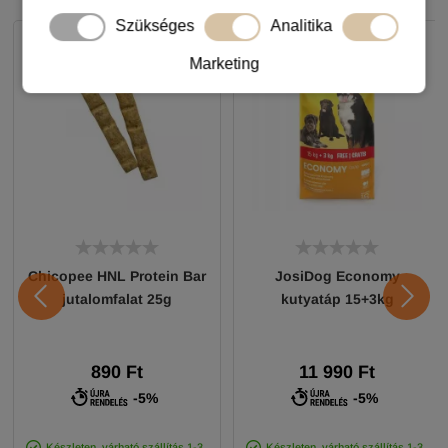
Szükséges
Analitika
Marketing
Chicopee HNL Protein Bar
JosiDog Economy
jutalomfalat 25g
kutyatáp 15+3kg
890 Ft
11 990 Ft
-5%
-5%
Készleten, várható szállítás 1-3
Készleten, várható szállítás 1-3