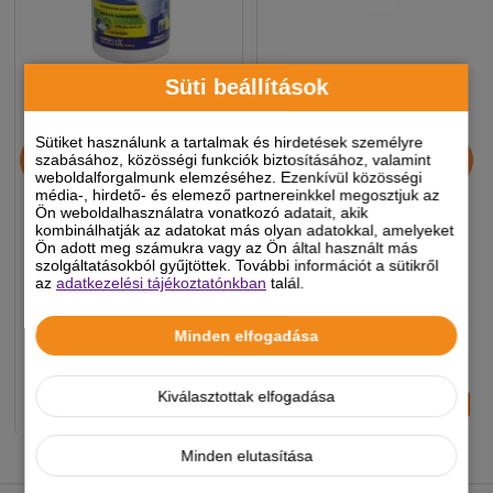
Süti beállítások
Noroflex 600+100mg 60db
C-11 complex porcvédő
Sütiket használunk a tartalmak és hirdetések személyre
szabásához, közösségi funkciók biztosításához, valamint
ízületvédő,
tabletta 60x
weboldalforgalmunk elemzéséhez. Ezenkívül közösségi
fájdalomcsökkentő
média-, hirdető- és elemező partnereinkkel megosztjuk az
Ön weboldalhasználatra vonatkozó adatait, akik
rágótabletta
kombinálhatják az adatokat más olyan adatokkal, amelyeket
7 990 Ft
9 390 Ft
Ön adott meg számukra vagy az Ön által használt más
szolgáltatásokból gyűjtöttek. További információt a sütikről
-5%
-5%
az
adatkezelési tájékoztatónkban
talál.
Készleten, várható szállítás 1-3
Készleten, várható szállítás 1-3
Minden elfogadása
munkanap
munkanap
5% extra kedvezmény
Kiválasztottak elfogadása
-
+
-
+
KOSÁRBA
KOSÁRBA
Minden elutasítása
NEKED AJÁNLJUK