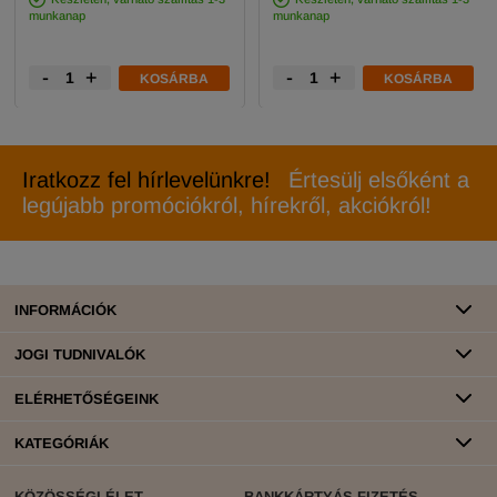
munkanap
munkanap
-
+
-
+
KOSÁRBA
KOSÁRBA
Iratkozz fel hírlevelünkre!
Értesülj elsőként a
legújabb promóciókról, hírekről, akciókról!
INFORMÁCIÓK
JOGI TUDNIVALÓK
ELÉRHETŐSÉGEINK
KATEGÓRIÁK
KÖZÖSSÉGI ÉLET
BANKKÁRTYÁS FIZETÉS