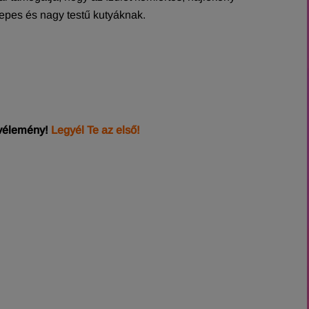
pes és nagy testű kutyáknak.
 vélemény!
Legyél Te az első!