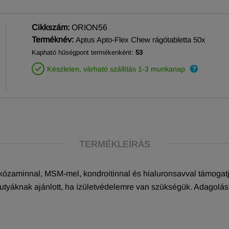
Cikkszám:
ORION56
Terméknév:
Aptus Apto-Flex Chew rágótabletta 50x
Kapható hűségpont termékenként:
53
Készleten, várható szállítás 1-3 munkanap
TERMÉKLEÍRÁS
lükózaminnal, MSM-mel, kondroitinnal és hialuronsavval támogat
kutyáknak ajánlott, ha ízületvédelemre van szükségük. Adagolás