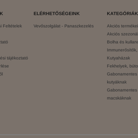
ÓK
ELÉRHETŐSÉGEINK
KATEGÓRIÁK
 Feltételek
Vevőszolgálat - Panaszkezelés
Akciós terméke
Akciós szezonál
tató
Bolha és kullan
Immunerősítők, 
si tájékoztató
Kutyaházak
rlése
Fekhelyek, búto
ől
Gabonamentes 
kutyáknak
Gabonamentes 
macskáknak