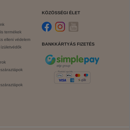
KÖZÖSSÉGI ÉLET
ink
is termékek
cs elleni védelem
BANKKÁRTYÁS FIZETÉS
ízületvédők
rok
száraztápok
száraztápok