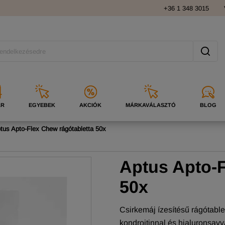
+36 1 348 3015
ÁR
EGYEBEK
AKCIÓK
MÁRKAVÁLASZTÓ
BLOG
tus Apto-Flex Chew rágótabletta 50x
Aptus Apto-F
50x
Csirkemáj ízesítésű rágótabl
kondroitinnal és hialuronsavv