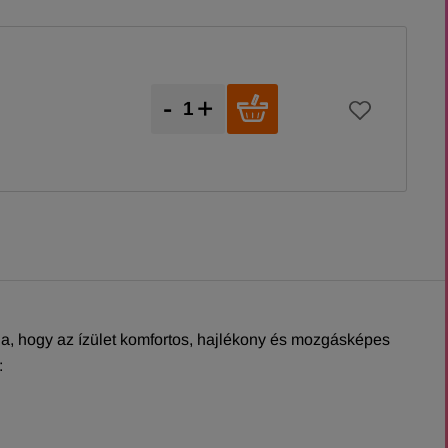
-
+
ja, hogy az ízület komfortos, hajlékony és mozgásképes
: