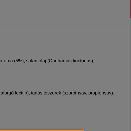
roma (5%), safari olaj (Carthamus tinctorius),
rgó lecitin), tartósítószerek (szorbinsav, propionsav).