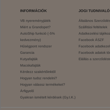
INFORMÁCIÓK
JOGI TUDNIVAL
VB nyereményjáték
Általános Szerződési
Miért a Grandopet?
Szállítási feltételek
AutoShip funkció (-5%
Adatkezelési tájékoz
kedvezmény)
Facebook ÁSZF
Hűségpont rendszer
Facebook adatkezelé
Garancia
Facebook adatok tö
Kutyafajták
Elállás a szerződést
Macskafajták
Kérdezz szakértőinktől
Hogyan tudsz rendelni?
Hogyan válassz termékeket?
Árfigyelő
Gyakran ismételt kérdések (Gy.I.K.)