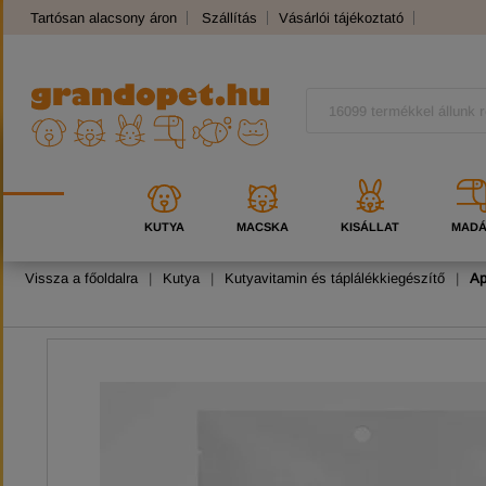
Tartósan alacsony áron
Szállítás
Vásárlói tájékoztató
Panaszkezelés
Kutyafajták
Macskafajták
KUTYA
MACSKA
KISÁLLAT
MAD
Vissza a főoldalra
|
Kutya
|
Kutyavitamin és táplálékkiegészítő
|
Ap