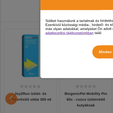
Sütiket használunk a tartalmak és hirdet
Ezenkívül közösségi média-, hirdető- és 
más olyan adatokkal, amelyeket Ön adott m
adatkezelési tájékoztatónkban
talál.
Minden 
Joy2Run ízület- és
BiogenicPet Mobility Pro
porcerősítő oldat 300 ml
60x - csúcs ízületvédő
kutyáknak