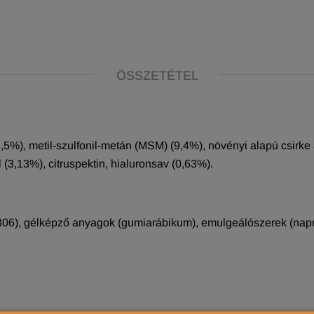
ÖSSZETÉTEL
5%), metil-szulfonil-metán (MSM) (9,4%), növényi alapú csirke a
(3,13%), citruspektin, hialuronsav (0,63%).
306), gélképző anyagok (gumiarábikum), emulgeálószerek (naprafo