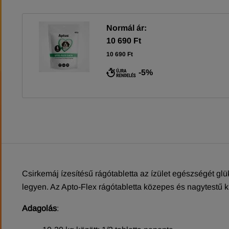
Normál ár:
10 690 Ft
10 690 Ft
-5%
Csirkemáj ízesítésű rágótabletta az ízület egészségét g
legyen. Az Apto-Flex rágótabletta közepes és nagytestű 
Adagolás
: