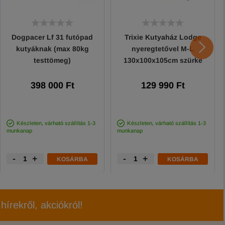
Dogpacer Lf 31 futópad
Trixie Kutyaház Lodge
kutyáknak (max 80kg
nyeregtetővel M-L
testtömeg)
130x100x105cm szürke
398 000 Ft
129 990 Ft
Készleten, várható szállítás 1-3
Készleten, várható szállítás 1-3
munkanap
munkanap
-
+
-
+
KOSÁRBA
KOSÁRBA
hírekről, akciókról!