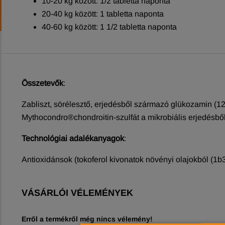
10-20 kg között: 1/2 tabletta naponta
20-40 kg között: 1 tabletta naponta
40-60 kg között: 1 1/2 tabletta naponta
Összetevők
:
Zabliszt, sörélesztő, erjedésből származó glükozamin (12,
Mythocondro®chondroitin-szulfát a mikrobiális erjedésből 
Technológiai adalékanyagok
:
Antioxidánsok (tokoferol kivonatok növényi olajokból (1b
VÁSÁRLÓI VÉLEMÉNYEK
Erről a termékről még nincs vélemény!