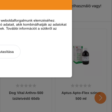
nyt írni, ha
regisztrált és bejelentkezett
felhasználó vagy!
nt weboldalforgalmunk elemzéséhez.
 adatait, akik kombinálhatják az adatokat
k. További információt a sütikről az
utasítása
Dog Vital Arthro-500
Aptus Apto-Flex szirup
Izületvédő 60db
500 ml