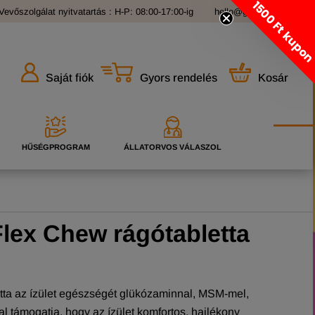
1500 Ft kupo
Vevőszolgálat nyitvatartás : H-P: 08:00-17:00-ig
hello@grandopet.hu
Gyors rendelés
Kosár
Saját fiók
HŰSÉGPROGRAM
ÁLLATORVOS VÁLASZOL
lex Chew rágótabletta
etta az ízület egészségét glükózaminnal, MSM-mel,
al támogatja, hogy az ízület komfortos, hajlékony