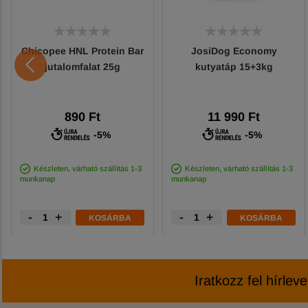
Chicopee HNL Protein Bar
JosiDog Economy
jutalomfalat 25g
kutyatáp 15+3kg
890 Ft
11 990 Ft
-5%
-5%
Készleten, várható szállítás 1-3
Készleten, várható szállítás 1-3
munkanap
munkanap
-
+
-
+
KOSÁRBA
KOSÁRBA
Iratkozz fel hírlev