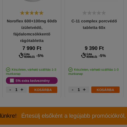
Noroflex 600+100mg 60db
C-11 complex porcvédő
ízületvédő,
tabletta 60x
fájdalomcsökkentő
rágótabletta
7 990 Ft
9 390 Ft
-5%
-5%
Készleten, várható szállítás 1-3
Készleten, várható szállítás 1-3
munkanap
munkanap
5% extra kedvezmény
-
+
-
+
KOSÁRBA
KOSÁRBA
elünkre!
Értesülj elsőként a legújabb promóciókról, 