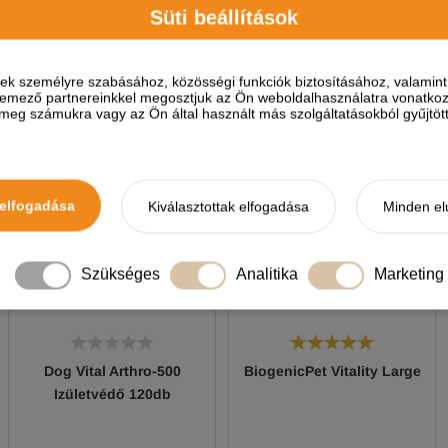
Süti beállítások
A termékhez akkor tudsz vélemé
HELYETTESÍTŐ TERMÉKEK
ések személyre szabásához, közösségi funkciók biztosításához, valami
elemező partnereinkkel megosztjuk az Ön weboldalhasználatra vonatkozó
eg számukra vagy az Ön által használt más szolgáltatásokból gyűjtötte
elfogadása
Kiválasztottak elfogadása
Minden el
Szükséges
Analitika
Marketing
Dog Vital Arthro-500
BiogenicPet Vitality Large
Izületvédő 120db