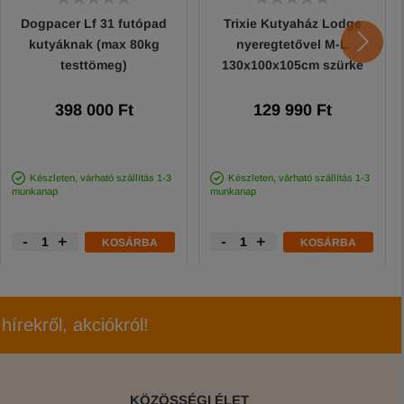
Dogpacer Lf 31 futópad
Trixie Kutyaház Lodge
kutyáknak (max 80kg
nyeregtetővel M-L
testtömeg)
130x100x105cm szürke
398 000 Ft
129 990 Ft
Készleten, várható szállítás 1-3
Készleten, várható szállítás 1-3
munkanap
munkanap
-
+
-
+
KOSÁRBA
KOSÁRBA
hírekről, akciókról!
KÖZÖSSÉGI ÉLET