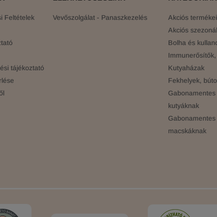
 Feltételek
Vevőszolgálat - Panaszkezelés
Akciós terméke
Akciós szezonál
tató
Bolha és kullan
Immunerősítők, 
si tájékoztató
Kutyaházak
rlése
Fekhelyek, búto
ől
Gabonamentes 
kutyáknak
Gabonamentes 
macskáknak