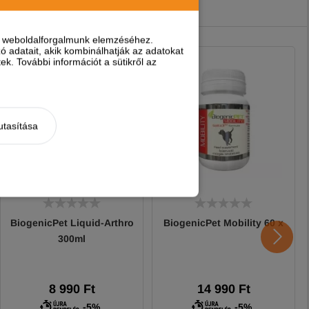
nt weboldalforgalmunk elemzéséhez.
 adatait, akik kombinálhatják az adatokat
k. További információt a sütikről az
utasítása
BiogenicPet Liquid-Arthro
BiogenicPet Mobility 60 x
300ml
8 990 Ft
14 990 Ft
-5%
-5%