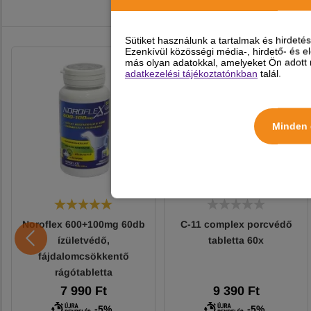
Sütiket használunk a tartalmak és hirdet
Ezenkívül közösségi média-, hirdető- és 
más olyan adatokkal, amelyeket Ön adott m
adatkezelési tájékoztatónkban
talál.
Minden 
Noroflex 600+100mg 60db
C-11 complex porcvédő
ízületvédő,
tabletta 60x
fájdalomcsökkentő
rágótabletta
7 990 Ft
9 390 Ft
-5%
-5%