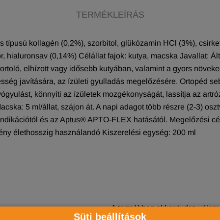
TERMÉKLEÍRÁS
 típusú kollagén (0,2%), szorbitol, glükózamin HCl (3%), csirkefe
, hialuronsav (0,14%) Célállat fajok: kutya, macska Javallat: Ált
oló, elhízott vagy idősebb kutyában, valamint a gyors növekedé
ég javítására, az ízületi gyulladás megelőzésére. Ortopéd sebés
yógyulást, könnyíti az ízületek mozgékonyságát, lassítja az artr
acska: 5 ml/állat, szájon át. A napi adagot több részre (2-3) oszt
z indikációtól és az Aptus® APTO-FLEX hatásától. Megelőzési c
mény élethosszig használandó Kiszerelési egység: 200 ml
A termékhez akkor tudsz vélemé
Süti beállítások