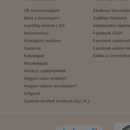
VB nyereményjáték
Általános Szerződési
Miért a Grandopet?
Szállítási feltételek
AutoShip funkció (-5%
Adatkezelési tájékoz
kedvezmény)
Facebook ÁSZF
Hűségpont rendszer
Facebook adatkezelé
Garancia
Facebook adatok tö
Kutyafajták
Elállás a szerződést
Macskafajták
Kérdezz szakértőinktől
Hogyan tudsz rendelni?
Hogyan válassz termékeket?
Árfigyelő
Gyakran ismételt kérdések (Gy.I.K.)