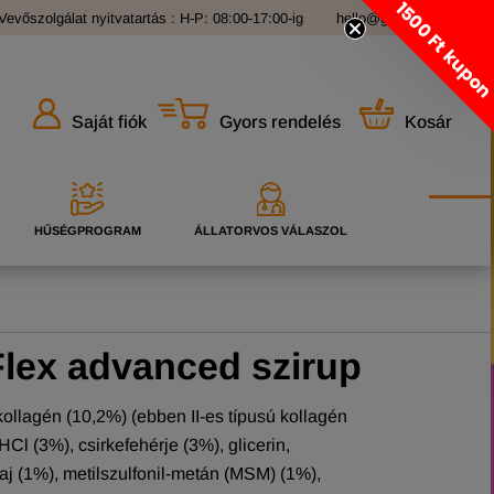
1500 Ft kupo
Vevőszolgálat nyitvatartás : H-P: 08:00-17:00-ig
hello@grandopet.hu
Gyors rendelés
Kosár
Saját fiók
HŰSÉGPROGRAM
ÁLLATORVOS VÁLASZOL
lex advanced szirup
kollagén (10,2%) (ebben II-es típusú kollagén
HCl (3%), csirkefehérje (3%), glicerin,
laj (1%), metilszulfonil-metán (MSM) (1%),