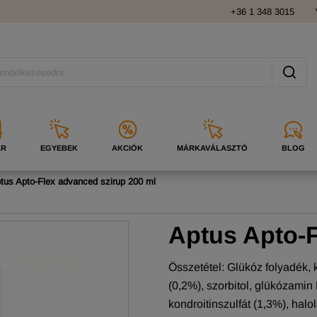
+36 1 348 3015
ÁR
EGYEBEK
AKCIÓK
MÁRKAVÁLASZTÓ
BLOG
tus Apto-Flex advanced szirup 200 ml
Aptus Apto-F
Összetétel: Glükóz folyadék, 
(0,2%), szorbitol, glükózamin 
kondroitinszulfát (1,3%), halo