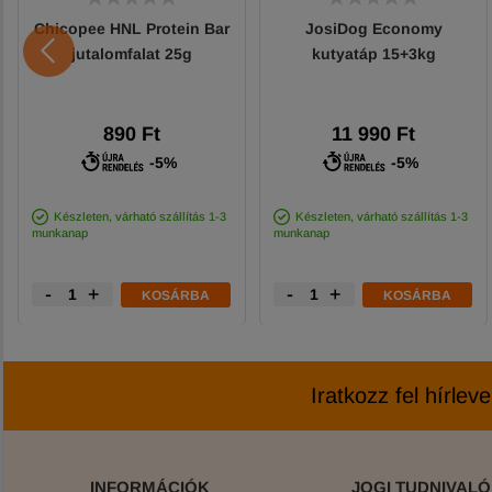
Chicopee HNL Protein Bar
JosiDog Economy
jutalomfalat 25g
kutyatáp 15+3kg
890 Ft
11 990 Ft
-5%
-5%
Készleten, várható szállítás 1-3
Készleten, várható szállítás 1-3
munkanap
munkanap
-
+
-
+
KOSÁRBA
KOSÁRBA
Iratkozz fel hírlev
INFORMÁCIÓK
JOGI TUDNIVAL