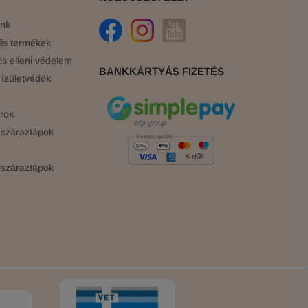
ink
is termékek
cs elleni védelem
BANKKÁRTYÁS FIZETÉS
ízületvédők
rok
száraztápok
száraztápok