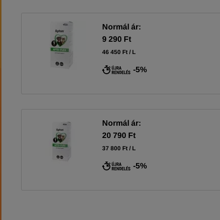
Normál ár:
9 290 Ft
46 450 Ft / L
-5%
Normál ár:
20 790 Ft
37 800 Ft / L
-5%