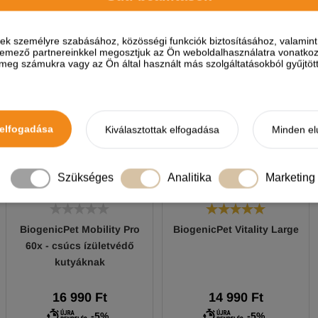
HELYETTESÍTŐ TERMÉKEK
ések személyre szabásához, közösségi funkciók biztosításához, valami
elemező partnereinkkel megosztjuk az Ön weboldalhasználatra vonatkozó
eg számukra vagy az Ön által használt más szolgáltatásokból gyűjtötte
elfogadása
Kiválasztottak elfogadása
Minden el
Szükséges
Analitika
Marketing
BiogenicPet Mobility Pro
BiogenicPet Vitality Large
60x - csúcs ízületvédő
kutyáknak
16 990 Ft
14 990 Ft
-5%
-5%