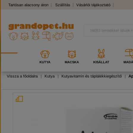
Tartósan alacsony áron
Szállítás
Vásárlói tájékoztató
Panaszkezelés
Kutyafajták
Macskafajták
KUTYA
MACSKA
KISÁLLAT
MAD
Vissza a főoldalra
|
Kutya
|
Kutyavitamin és táplálékkiegészítő
|
Ap