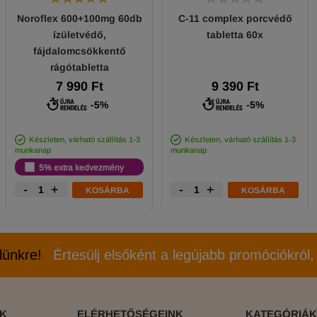
Noroflex 600+100mg 60db
C-11 complex porcvédő
ízületvédő,
tabletta 60x
fájdalomcsökkentő
rágótabletta
7 990 Ft
9 390 Ft
-5%
-5%
Készleten, várható szállítás 1-3
Készleten, várható szállítás 1-3
munkanap
munkanap
5% extra kedvezmény
-
+
-
+
KOSÁRBA
KOSÁRBA
elünkre!
Értesülj elsőként a legújabb promóciókról, 
ÓK
ELÉRHETŐSÉGEINK
KATEGÓRIÁK