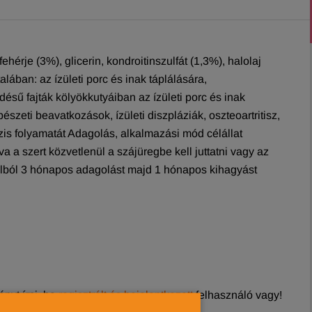
hérje (3%), glicerin, kondroitinszulfát (1,3%), halolaj
alában: az ízületi porc és inak táplálására,
sű fajták kölyökkutyáiban az ízületi porc és inak
zeti beavatkozások, ízületi diszpláziák, oszteoartritisz,
ózis folyamatát Adagolás, alkalmazási mód célállat
va a szert közvetlenül a szájüregbe kell juttatni vagy az
élból 3 hónapos adagolást majd 1 hónapos kihagyást
nyt írni, ha
regisztrált és bejelentkezett
felhasználó vagy!