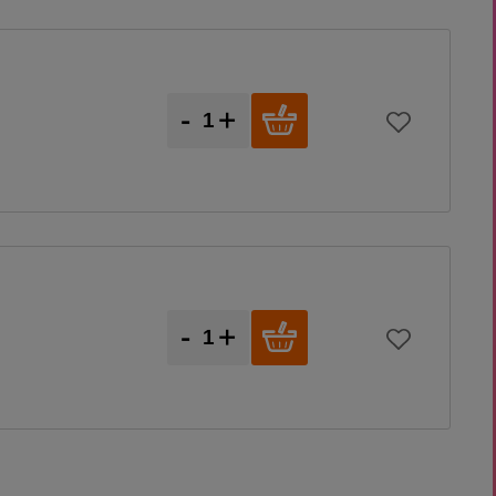
-
+
-
+