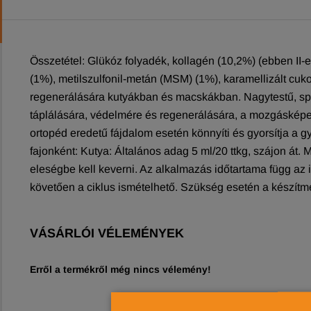
Összetétel: Glükóz folyadék, kollagén (10,2%) (ebben II-es
(1%), metilszulfonil-metán (MSM) (1%), karamellizált cukor
regenerálására kutyákban és macskákban. Nagytestű, sport
táplálására, védelmére és regenerálására, a mozgásképess
ortopéd eredetű fájdalom esetén könnyíti és gyorsítja a g
fajonként: Kutya: Általános adag 5 ml/20 ttkg, szájon át. M
eleségbe kell keverni. Az alkalmazás időtartama függ a
követően a ciklus ismételhető. Szükség esetén a készít
VÁSÁRLÓI VÉLEMÉNYEK
Erről a termékről még nincs vélemény!