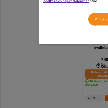
adatkezelési tájékoztatónkban
talál.
Minden 
Spirit of 
konzerv Bár
nyúlhús
790
Felhasználh
MACSK
Készleten, várh
munkanap
-
+