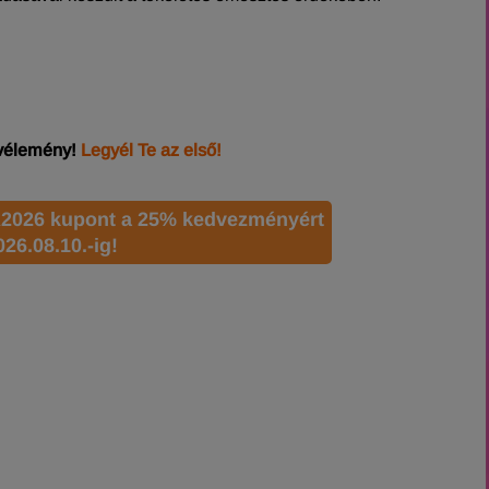
 vélemény!
Legyél Te az első!
2026 kupont a 25% kedvezményért
026.08.10.-ig!