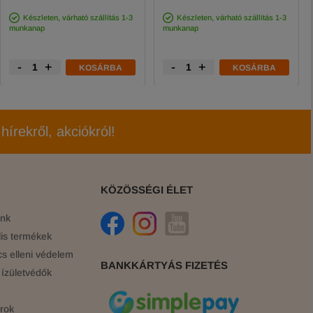
Készleten, várható szállítás 1-3
Készleten, várható szállítás 1-3
munkanap
munkanap
-
+
-
+
KOSÁRBA
KOSÁRBA
hírekről, akciókról!
KÖZÖSSÉGI ÉLET
ink
is termékek
cs elleni védelem
BANKKÁRTYÁS FIZETÉS
ízületvédők
rok