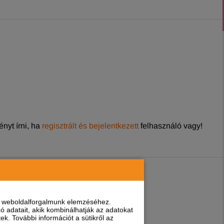
nyt írni, ha
regisztrált és bejelentkezett
felhasználó vagy!
nt weboldalforgalmunk elemzéséhez.
 adatait, akik kombinálhatják az adatokat
k. További információt a sütikről az