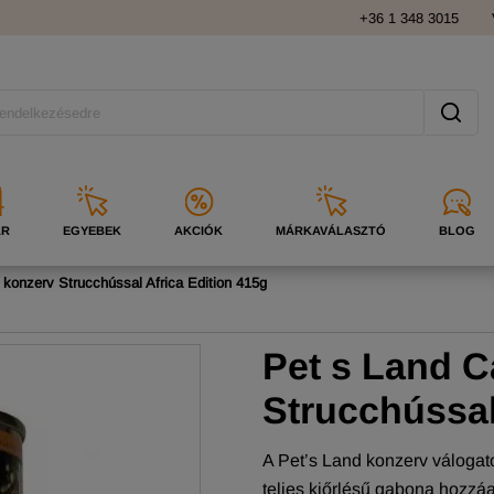
+36 1 348 3015
ÁR
EGYEBEK
AKCIÓK
MÁRKAVÁLASZTÓ
BLOG
 konzerv Strucchússal Africa Edition 415g
Pet s Land C
Strucchússal
A Pet’s Land konzerv válogat
teljes kiőrlésű gabona hozzá