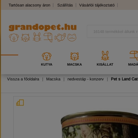
Tartósan alacsony áron
Szállítás
Vásárlói tájékoztató
Panaszkezelés
Kutyafajták
Macskafajták
KUTYA
MACSKA
KISÁLLAT
MAD
Vissza a főoldalra
|
Macska
|
nedvestáp - konzerv
|
Pet s Land Cat