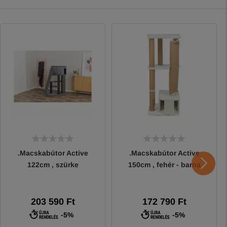
.Macskabútor Active
.Macskabútor Active
122cm , szürke
150cm , fehér - barna
203 590 Ft
172 790 Ft
-5%
-5%