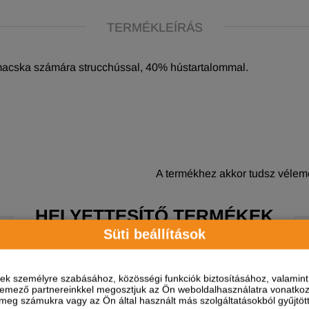
TERMÉKLEÍRÁS
 macska számára strucchússal, 40% hústartalommal.
A termékhez akkor tudsz vélemé
HELYETTESÍTŐ TERMÉKEK
Süti beállítások
ések személyre szabásához, közösségi funkciók biztosításához, valami
elemező partnereinkkel megosztjuk az Ön weboldalhasználatra vonatkozó
eg számukra vagy az Ön által használt más szolgáltatásokból gyűjtötte