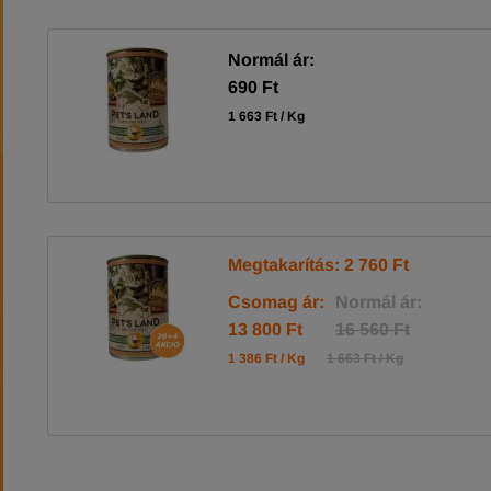
Normál ár:
690 Ft
1 663 Ft / Kg
Megtakarítás: 2 760 Ft
Csomag ár:
Normál ár:
13 800 Ft
16 560 Ft
1 386 Ft / Kg
1 663 Ft / Kg