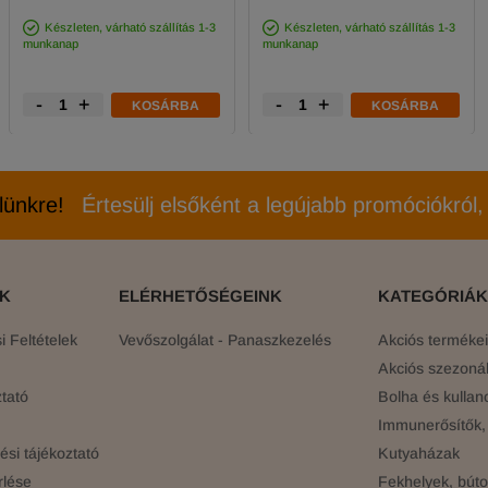
Készleten, várható szállítás 1-3
Készleten, várható szállítás 1-3
munkanap
munkanap
-
+
-
+
KOSÁRBA
KOSÁRBA
elünkre!
Értesülj elsőként a legújabb promóciókról, 
ÓK
ELÉRHETŐSÉGEINK
KATEGÓRIÁK
 Feltételek
Vevőszolgálat - Panaszkezelés
Akciós terméke
Akciós szezonál
tató
Bolha és kullan
Immunerősítők, 
si tájékoztató
Kutyaházak
rlése
Fekhelyek, búto