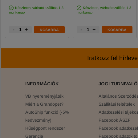
Készleten, várható szállítás 1-3
Készleten, várható szállítás 1-3
munkanap
munkanap
-
+
-
+
KOSÁRBA
KOSÁRBA
Iratkozz fel hírlev
INFORMÁCIÓK
JOGI TUDNIVAL
VB nyereményjáték
Általános Szerződési
Miért a Grandopet?
Szállítási feltételek
AutoShip funkció (-5%
Adatkezelési tájékoz
kedvezmény)
Facebook ÁSZF
Hűségpont rendszer
Facebook adatkezelé
Garancia
Facebook adatok tö