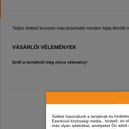
Teljes értékű konzerv macskaeledel minden fajta felnőtt
VÁSÁRLÓI VÉLEMÉNYEK
Erről a termékről még nincs vélemény!
Sütiket használunk a tartalmak és hirdet
Ezenkívül közösségi média-, hirdető- és 
más olyan adatokkal, amelyeket Ön adott m