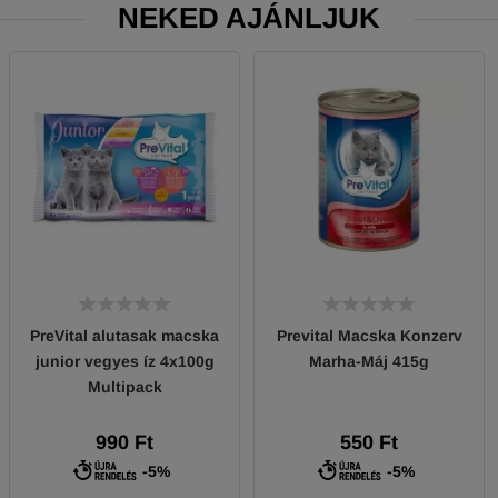
NEKED AJÁNLJUK
PreVital alutasak macska
Prevital Macska Konzerv
junior vegyes íz 4x100g
Marha-Máj 415g
Multipack
990 Ft
550 Ft
-5%
-5%