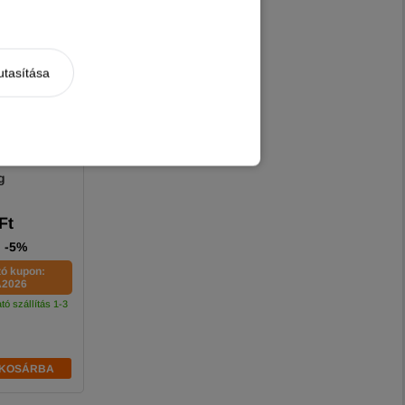
utasítása
ature Cat
isznóhússal
g
Ft
-5%
tó kupon:
2026
tó szállítás 1-3
KOSÁRBA