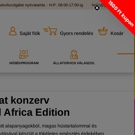
1500 Ft kupo
Vevőszolgálat nyitvatartás : H-P: 08:00-17:00-ig
hello@grandopet.hu
Gyors rendelés
Kosár
Saját fiók
HŰSÉGPROGRAM
ÁLLATORVOS VÁLASZOL
at konzerv
 Africa Edition
ott alapanyagokból, magas hústartalommal és
adásával készült a tökéletes emésztés érdekében.