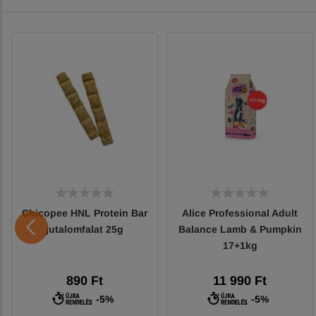
Chicopee HNL Protein Bar
Alice Professional Adult
jutalomfalat 25g
Balance Lamb & Pumpkin
17+1kg
890 Ft
11 990 Ft
-5%
-5%