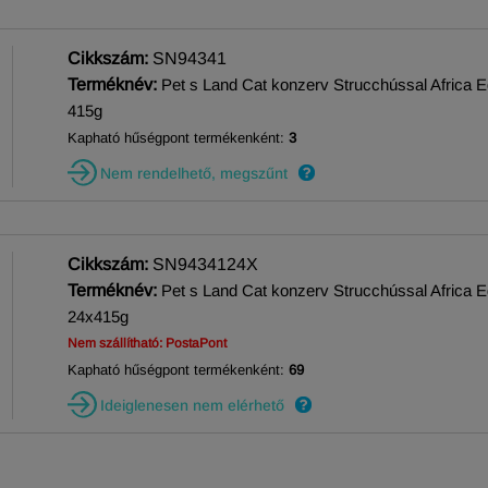
Cikkszám:
SN94341
Terméknév:
Pet s Land Cat konzerv Strucchússal Africa Ed
415g
Kapható hűségpont termékenként:
3
Nem rendelhető, megszűnt
Cikkszám:
SN9434124X
Terméknév:
Pet s Land Cat konzerv Strucchússal Africa Ed
24x415g
Nem szállítható: PostaPont
Kapható hűségpont termékenként:
69
Ideiglenesen nem elérhető