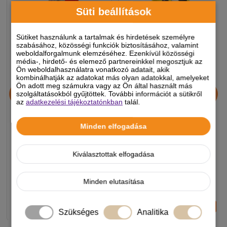
Süti beállítások
Sütiket használunk a tartalmak és hirdetések személyre
szabásához, közösségi funkciók biztosításához, valamint
weboldalforgalmunk elemzéséhez. Ezenkívül közösségi
média-, hirdető- és elemező partnereinkkel megosztjuk az
Ön weboldalhasználatra vonatkozó adatait, akik
kombinálhatják az adatokat más olyan adatokkal, amelyeket
Alice Professional Adult
JosiDog Economy
Ön adott meg számukra vagy az Ön által használt más
szolgáltatásokból gyűjtöttek. További információt a sütikről
Balance Lamb & Pumpkin
kutyatáp 15+3kg
az
adatkezelési tájékoztatónkban
talál.
17+1kg
Minden elfogadása
11 990 Ft
11 990 Ft
-5%
-5%
Kiválasztottak elfogadása
Készleten, várható szállítás 1-3
Készleten, várható szállítás 1-3
munkanap
munkanap
Minden elutasítása
-
+
-
+
KOSÁRBA
KOSÁRBA
Szükséges
Analitika