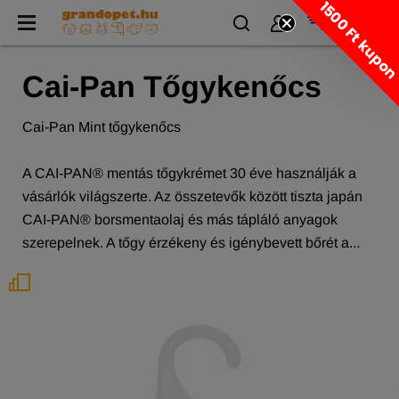
1500 Ft kupo
Cai-Pan Tőgykenőcs
Cai-Pan Mint tőgykenőcs
A CAI-PAN® mentás tőgykrémet 30 éve használják a
vásárlók világszerte. Az összetevők között tiszta japán
CAI-PAN® borsmentaolaj és más tápláló anyagok
szerepelnek. A tőgy érzékeny és igénybevett bőrét a...