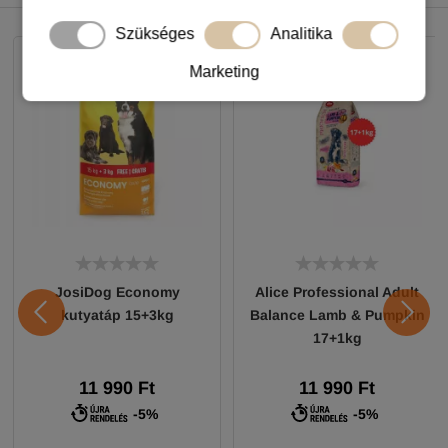
NEKED AJÁNLJUK
Szükséges
Analitika
Marketing
JosiDog Economy
Alice Professional Adult
kutyatáp 15+3kg
Balance Lamb & Pumpkin
17+1kg
11 990 Ft
11 990 Ft
-5%
-5%