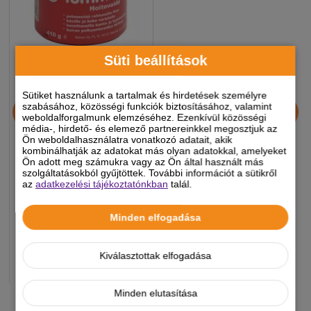
Süti beállítások
Sütiket használunk a tartalmak és hirdetések személyre
Tummeli Tőgykenőcs 410
szabásához, közösségi funkciók biztosításához, valamint
gr
weboldalforgalmunk elemzéséhez. Ezenkívül közösségi
média-, hirdető- és elemező partnereinkkel megosztjuk az
Ön weboldalhasználatra vonatkozó adatait, akik
kombinálhatják az adatokat más olyan adatokkal, amelyeket
Ön adott meg számukra vagy az Ön által használt más
5 790 Ft
szolgáltatásokból gyűjtöttek. További információt a sütikről
az
adatkezelési tájékoztatónkban
talál.
Minden elfogadása
Készleten, várható szállítás 1-3
munkanap
Kiválasztottak elfogadása
-
+
KOSÁRBA
Minden elutasítása