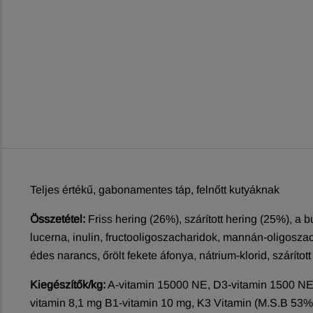
Teljes értékű, gabonamentes táp, felnőtt kutyáknak
Összetétel:
Friss hering (26%), szárított hering (25%), a bur
lucerna, inulin, fructooligoszacharidok, mannán-oligoszachar
édes narancs, őrölt fekete áfonya, nátrium-klorid, szárítot
Kiegészítők/kg:
A-vitamin 15000 NE, D3-vitamin 1500 NE,
vitamin 8,1 mg B1-vitamin 10 mg, K3 Vitamin (M.S.B 53%) 