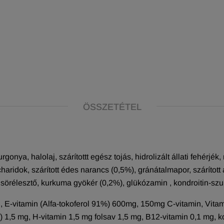
ÖSSZETÉTEL
gonya, halolaj, szárítottt egész tojás, hidrolizált állati fehérjék,
idok, szárított édes narancs (0,5%), gránátalmapor, szárított alma
t sörélesztő, kurkuma gyökér (0,2%), glükózamin , kondroitin-szul
 E-vitamin (Alfa-tokoferol 91%) 600mg, 150mg C-vitamin, Vita
1,5 mg, H-vitamin 1,5 mg folsav 1,5 mg, B12-vitamin 0,1 mg, kol