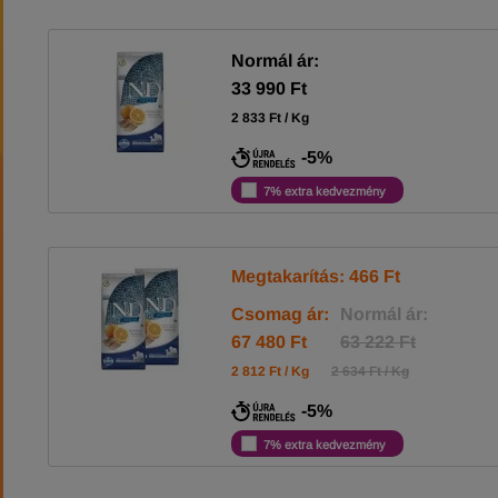
Normál ár:
33 990 Ft
2 833 Ft / Kg
-5%
7% extra kedvezmény
Megtakarítás: 466 Ft
Csomag ár:
Normál ár:
67 480 Ft
63 222 Ft
2 812 Ft / Kg
2 634 Ft / Kg
-5%
7% extra kedvezmény