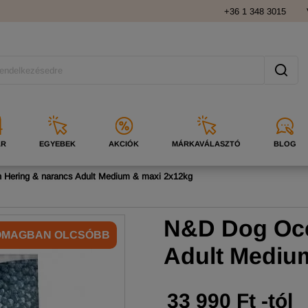
+36 1 348 3015
ÁR
EGYEBEK
AKCIÓK
MÁRKAVÁLASZTÓ
BLOG
Hering & narancs Adult Medium & maxi 2x12kg
N&D Dog Oce
OMAGBAN OLCSÓBB
Adult Mediu
33 990 Ft -tól