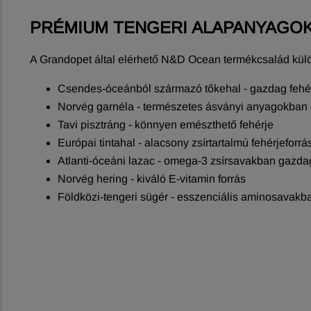
PRÉMIUM TENGERI ALAPANYAGOK
A Grandopet által elérhető N&D Ocean termékcsalád különl
Csendes-óceánból származó tőkehal - gazdag fehér
Norvég garnéla - természetes ásványi anyagokban
Tavi pisztráng - könnyen emészthető fehérje
Európai tintahal - alacsony zsírtartalmú fehérjeforrá
Atlanti-óceáni lazac - omega-3 zsírsavakban gazda
Norvég hering - kiváló E-vitamin forrás
Földközi-tengeri sügér - esszenciális aminosavak