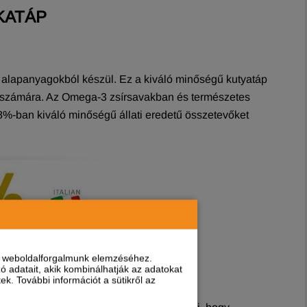
KATÁP
alapanyagokból készül. Ez a kiváló minőségű kutyatáp
ik számára. Az Omega-3 zsírsavakban és természetes
8%-ban kiváló minőségű állati eredetű összetevőket
nt weboldalforgalmunk elemzéséhez.
 adatait, akik kombinálhatják az adatokat
k. További információt a sütikről az