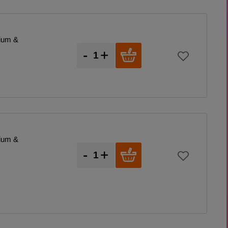
ium &
-
+
ium &
-
+