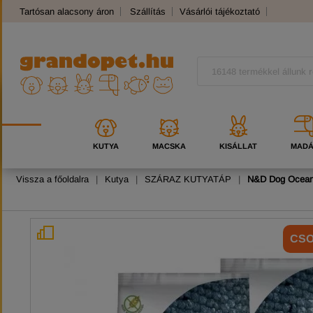
Tartósan alacsony áron
Szállítás
Vásárlói tájékoztató
Panaszkezelés
Kutyafajták
Macskafajták
KUTYA
MACSKA
KISÁLLAT
MAD
Vissza a főoldalra
|
Kutya
|
SZÁRAZ KUTYATÁP
|
N&D Dog Ocean 
CS