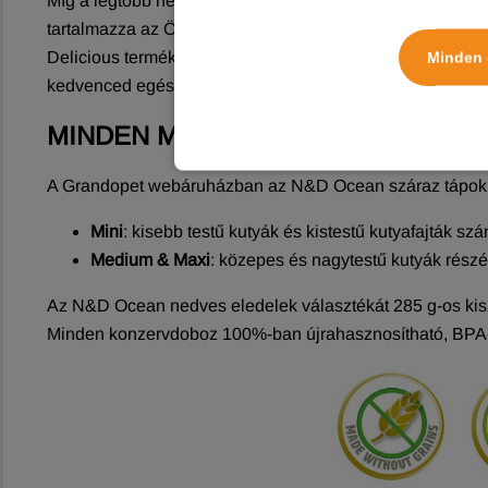
Míg a legtöbb nedves állateledel csak kiegészítő táplá
tartalmazza az ÖSSZES olyan tápanyagot és összetevőt
Delicious termékek tökéletesen alkalmasak kizárólagos e
Minden 
kedvenced egészségét veszélyeztethetné.
MINDEN MÉRETŰ KUTYÁNAK ÉS 
A Grandopet webáruházban az N&D Ocean száraz tápok k
Mini
: kisebb testű kutyák és kistestű kutyafajták sz
Medium & Maxi
: közepes és nagytestű kutyák részé
Az N&D Ocean nedves eledelek választékát 285 g-os kisz
Minden konzervdoboz 100%-ban újrahasznosítható, BPA-ment