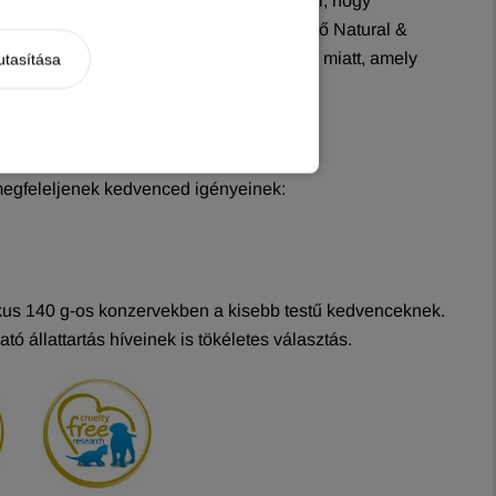
ban TELJES ÉRTÉKŰ eledel. Ez azt jelenti, hogy
 van. A Grandopet kínálatában elérhető Natural &
nod a tápanyaghiány vagy egyensúlyzavar miatt, amely
utasítása
egfeleljenek kedvenced igényeinek:
ikus 140 g-os konzervekben a kisebb testű kedvenceknek.
 állattartás híveinek is tökéletes választás.