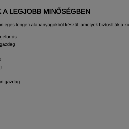
 A LEGJOBB MINŐSÉGBEN
eges tengeri alapanyagokból készül, amelyek biztosítják a kivá
jeforrás
 gazdag
s
g
ban gazdag