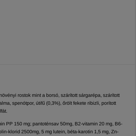
 növényi rostok mint a borsó, szárított sárgarépa, szárított
, spenótpor, útifű (0,3%), őrölt fekete ribizli, porított
fát.
min PP 150 mg; pantoténsav 50mg, B2-vitamin 20 mg, B6-
in-klorid 2500mg, 5 mg lutein, béta-karotin 1,5 mg, Zn-