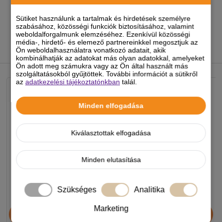
Sütiket használunk a tartalmak és hirdetések személyre
Feladó:
Imre
/ 2021.01.20. 10:30
szabásához, közösségi funkciók biztosításához, valamint
weboldalforgalmunk elemzéséhez. Ezenkívül közösségi
média-, hirdető- és elemező partnereinkkel megosztjuk az
Ön weboldalhasználatra vonatkozó adatait, akik
kombinálhatják az adatokat más olyan adatokkal, amelyeket
HELYETTESÍTŐ TERMÉKEK
Ön adott meg számukra vagy az Ön által használt más
szolgáltatásokból gyűjtöttek. További információt a sütikről
az
adatkezelési tájékoztatónkban
talál.
Minden elfogadása
Kiválasztottak elfogadása
Minden elutasítása
Szükséges
Analitika
Premium Dog Száraz
Fun Dog Adult 20kg
Marketing
Baromfi-Zöldség 10kg