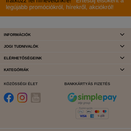
Iratkozz fel hírlevelünkre!
Értesülj elsőként a
legújabb promóciókról, hírekről, akciókról!
INFORMÁCIÓK
JOGI TUDNIVALÓK
ELÉRHETŐSÉGEINK
KATEGÓRIÁK
KÖZÖSSÉGI ÉLET
BANKKÁRTYÁS FIZETÉS