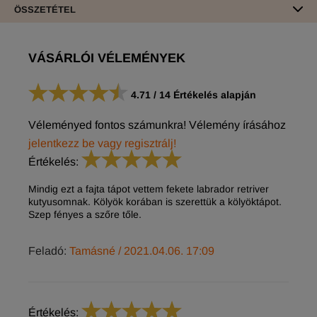
ÖSSZETÉTEL
VÁSÁRLÓI VÉLEMÉNYEK
4.71
/
14
Értékelés alapján
Véleményed fontos számunkra! Vélemény írásához
jelentkezz be vagy regisztrálj!
Értékelés:
Mindig ezt a fajta tápot vettem fekete labrador retriver
kutyusomnak. Kölyök korában is szerettük a kölyöktápot.
Szep fényes a szőre tőle.
Feladó:
Tamásné
/ 2021.04.06. 17:09
Értékelés: