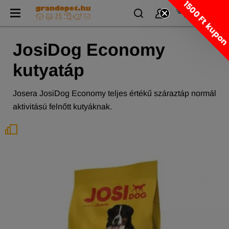
1500 Ft kupo
JosiDog Economy
kutyatáp
Josera JosiDog Economy teljes értékű száraztáp normál
aktivitású felnőtt kutyáknak.