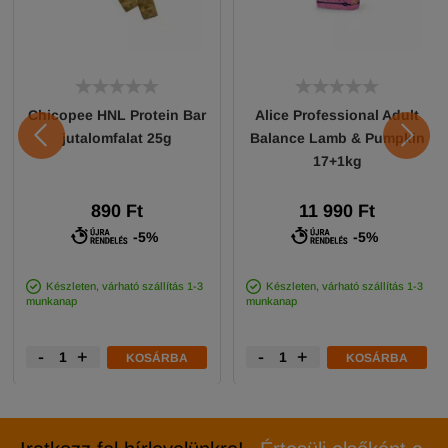
Chicopee HNL Protein Bar
Alice Professional Adult
jutalomfalat 25g
Balance Lamb & Pumpkin
17+1kg
890 Ft
11 990 Ft
-5%
-5%
Készleten, várható szállítás 1-3
Készleten, várható szállítás 1-3
munkanap
munkanap
-
+
-
+
KOSÁRBA
KOSÁRBA