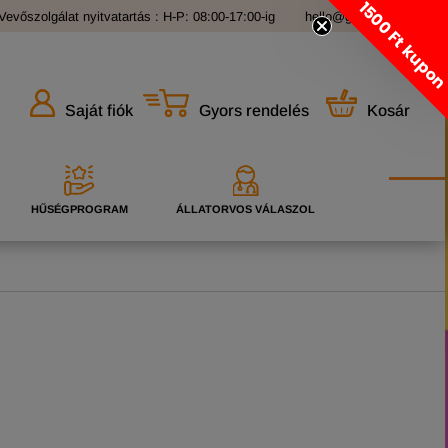
1500 Ft kupo
Vevőszolgálat nyitvatartás : H-P: 08:00-17:00-ig
hello@grandopet.hu
Gyors rendelés
Kosár
Saját fiók
HŰSÉGPROGRAM
ÁLLATORVOS VÁLASZOL