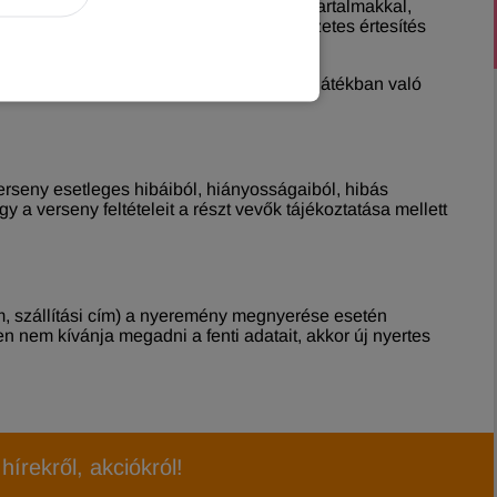
ásukkal (az általuk közzétett jogsértő tartalmakkal,
it. Az ilyen tartalmakat a Szervező előzetes értesítés
értesítés nélkül kizárni. A VB nyereményjátékban való
verseny esetleges hibáiból, hiányosságaiból, hibás
a verseny feltételeit a részt vevők tájékoztatása mellett
m, szállítási cím) a nyeremény megnyerése esetén
em kívánja megadni a fenti adatait, akkor új nyertes
hírekről, akciókról!