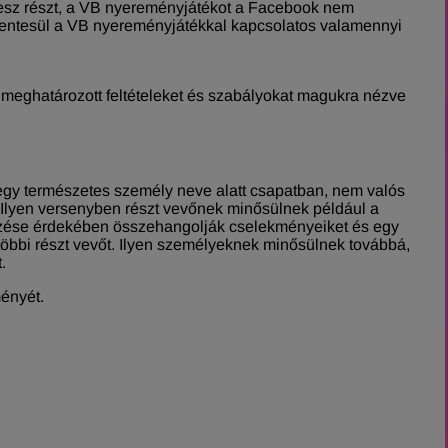
sz részt, a VB nyereményjátékot a Facebook nem
 mentesül a VB nyereményjátékkal kapcsolatos valamennyi
meghatározott feltételeket és szabályokat magukra nézve
 egy természetes személy neve alatt csapatban, nem valós
. Ilyen versenyben részt vevőnek minősülnek például a
rzése érdekében összehangolják cselekményeiket és egy
ó többi részt vevőt. Ilyen személyeknek minősülnek továbbá,
.
ményét.