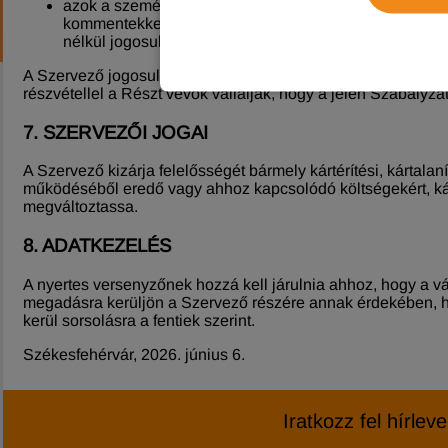
azok a személyek, akik a Szervező megítélése alapján 
kommentekkel, egyéb nyilatkozatokkal) sértik a Szerve
nélkül jogosult törölni.
A Szervező jogosult a jelen Szabályzatban foglalt rendelke
részvétellel a Részt vevők vállalják, hogy a jelen Szabályza
7. SZERVEZŐI JOGAI
A Szervező kizárja felelősségét bármely kártérítési, kártala
működéséből eredő vagy ahhoz kapcsolódó költségekért, károk
megváltoztassa.
8. ADATKEZELÉS
A nyertes versenyzőnek hozzá kell járulnia ahhoz, hogy a 
megadásra kerüljön a Szervező részére annak érdekében, h
kerül sorsolásra a fentiek szerint.
Székesfehérvár, 2026. június 6.
Iratkozz fel hírlev