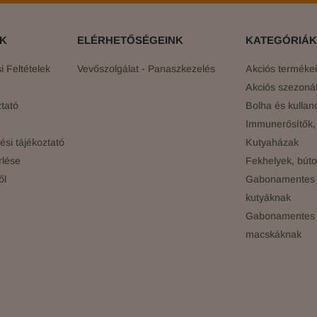
ÓK
ELÉRHETŐSÉGEINK
KATEGÓRIÁK
 Feltételek
Vevőszolgálat - Panaszkezelés
Akciós terméke
Akciós szezonál
tató
Bolha és kullan
Immunerősítők, 
si tájékoztató
Kutyaházak
rlése
Fekhelyek, búto
ől
Gabonamentes 
kutyáknak
Gabonamentes 
macskáknak