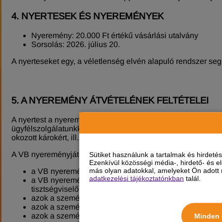
4. NYERTESEK ÉS NYEREMÉNYEK
Nyeremény: 20.000 Ft értékű vásárlási utalvány
Sorsolás: 2026. július 20.
A nyerteseket egy, a véletlenség elvén alapuló rendszer segí
5. A NYEREMÉNY ÁTVÉTELÉNEK FELTÉTELEI
A nyertest a nyereményjátékot hirdető Facebook poszt alatt
ügyfélszolgálatunkkal Facebook üzenetben, úgy a nyeremény
okozott károkért, ill. következményekért nem vállalunk felel
A VB nyereményjátékban nem vehetnek részt, továbbá a VB 
Sütiket használunk a tartalmak és hirdet
Ezenkívül közösségi média-, hirdető- és 
más olyan adatokkal, amelyeket Ön adott m
a VB nyereményjáték Szervezője és Lebonyolítója,
adatkezelési tájékoztatónkban
talál.
a VB nyereményjáték Szervezőjével és Lebonyolítójáv
tisztségviselők és tulajdonosok, valamint ezen személye
azok a személyek, akik a jelen Szabályzatban foglalt 
azok a személyek, akik a Facebook Felhasználási feltét
azok a személyek, akik a VB nyereményjáték menetét 
Minden 