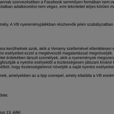
, annak szervezésében a Facebook semmilyen formában nem ve
latban adatkezelést nem végez, erre tekintettel teljes körűen
mély. A VB nyereményjátékban résztvevők jelen szabályzatban 
ásra kerülhetnek azok, akik a Verseny szellemével ellentétesen
erési esélyeiket ezzel a megtévesztő magatartással megnöveljék
étel érdekében társult személyek, akik a nyeremények megsze
egfosztják a nyerési esélyektől a tisztességesen játszani kíván
lból, hogy tisztességtelenül növeljék a saját nyerési esélyeiket
snek, amelyekben az a tipp szerepel, amely eltalálta a VB ered
data:
us 13. éjfél