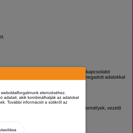
t.
 a 3 naptári napon belül nem veszi fel a kapcsolatot
 A Versenyző által tévesen vagy hibásan megadott adatokkal
nt weboldalforgalmunk elemzéséhez.
 adatait, akik kombinálhatják az adatokat
k. További információt a sütikről az
sre irányuló egyéb jogviszonyban álló személyek, vezető
 próbálják,
utasítása