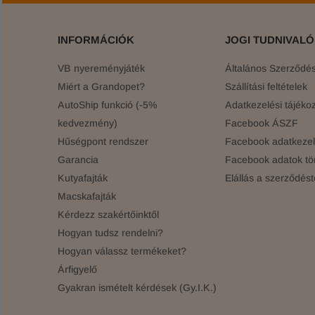
INFORMÁCIÓK
JOGI TUDNIVAL
VB nyereményjáték
Általános Szerződési
Miért a Grandopet?
Szállítási feltételek
AutoShip funkció (-5%
Adatkezelési tájékoz
kedvezmény)
Facebook ÁSZF
Hűségpont rendszer
Facebook adatkezelé
Garancia
Facebook adatok tö
Kutyafajták
Elállás a szerződést
Macskafajták
Kérdezz szakértőinktől
Hogyan tudsz rendelni?
Hogyan válassz termékeket?
Árfigyelő
Gyakran ismételt kérdések (Gy.I.K.)