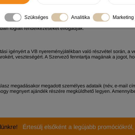
a VB nyereményjátékban való részvétel során tanúsított magatart
ző jó hírnevét, jogos gazdasági érdekét vagy más személyek joga
Szükséges
Analitika
Marketing
zéseket megsértő Részt vevőt a VB nyereményjátékból előzetes 
tban foglalt rendelkezéseket elfogadják.
nítási igényért a VB nyereményjátékban való részvétel során, a 
ért, veszteségért. A Szervező fenntartja magának a jogot, hogy 
válasz megadásakor megadott személyes adataik (név, e-mail cí
ogy megnyert ajándék részére megküldhető legyen. Amennyiben n
elünkre!
Értesülj elsőként a legújabb promóciókról, 