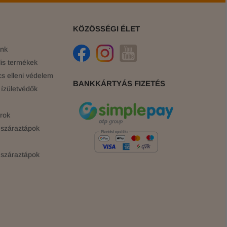
KÖZÖSSÉGI ÉLET
ink
is termékek
cs elleni védelem
BANKKÁRTYÁS FIZETÉS
ízületvédők
rok
száraztápok
száraztápok