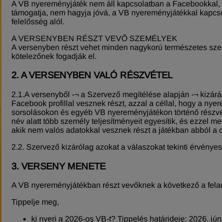
A VB nyereményjáték nem áll kapcsolatban a Facebookkal
támogatja, nem hagyja jóvá, a VB nyereményjátékkal kapcso
felelősség alól.
A VERSENYBEN RÉSZT VEVŐ SZEMÉLYEK
A versenyben részt vehet minden nagykorú természetes sze
kötelezőnek fogadják el.
2. A VERSENYBEN VALÓ RÉSZVÉTEL
2.1.A versenyből -¬ a Szervező megítélése alapján -¬ kizár
Facebook profillal vesznek részt, azzal a céllal, hogy a ny
sorsolásokon és egyéb VB nyereményjátékon történő részv
név alatt több személy teljesítményeit egyesítik, és ezzel m
akik nem valós adatokkal vesznek részt a játékban abból a cé
2.2. Szervező kizárólag azokat a válaszokat tekinti érvénye
3. VERSENY MENETE
A VB nyereményjátékban részt vevőknek a következő a fela
Tippelje meg,
ki nyeri a 2026-os VB-t? Tippelés határideje: 2026. júni