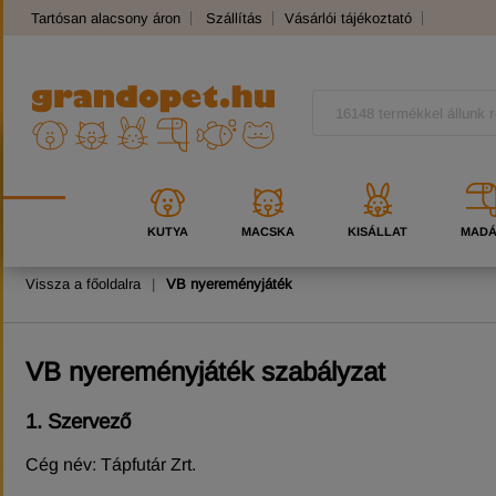
Tartósan alacsony áron
Szállítás
Vásárlói tájékoztató
Panaszkezelés
Kutyafajták
Macskafajták
KUTYA
MACSKA
KISÁLLAT
MAD
Vissza a főoldalra
|
VB nyereményjáték
VB nyereményjáték szabályzat
1. Szervező
Cég név: Tápfutár Zrt.