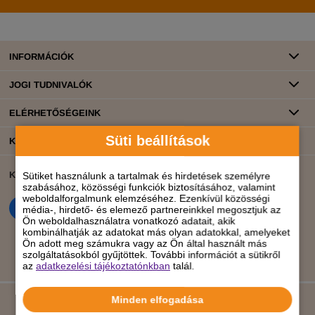
INFORMÁCIÓK
JOGI TUDNIVALÓK
ELÉRHETŐSÉGEINK
Süti beállítások
KATEGÓRIÁK
KÖZÖSSÉGI ÉLET
BANKKÁRTYÁS FIZETÉS
Sütiket használunk a tartalmak és hirdetések személyre
szabásához, közösségi funkciók biztosításához, valamint
weboldalforgalmunk elemzéséhez. Ezenkívül közösségi
média-, hirdető- és elemező partnereinkkel megosztjuk az
Ön weboldalhasználatra vonatkozó adatait, akik
kombinálhatják az adatokat más olyan adatokkal, amelyeket
Ön adott meg számukra vagy az Ön által használt más
szolgáltatásokból gyűjtöttek. További információt a sütikről
az
adatkezelési tájékoztatónkban
talál.
Minden elfogadása