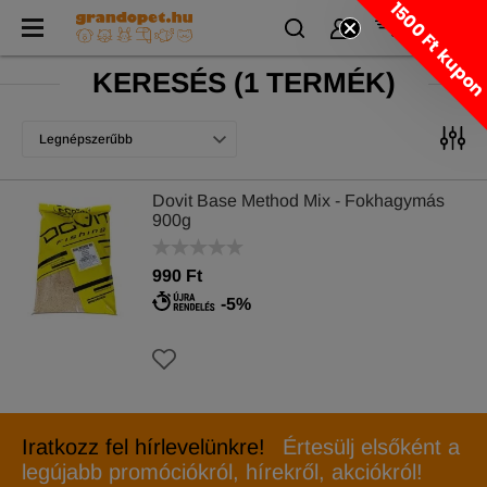
1500 Ft kupo
KERESÉS
(
1 TERMÉK)
Legnépszerűbb
Dovit Base Method Mix - Fokhagymás
900g
990 Ft
-5%
Iratkozz fel hírlevelünkre!
Értesülj elsőként a
legújabb promóciókról, hírekről, akciókról!