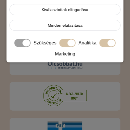
Árukereső.hu
Kiválasztottak elfogadása
Minden elutasítása
Szükséges
Analitika
Marketing