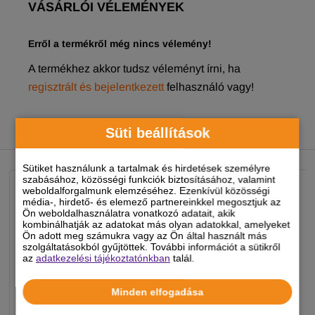
VÁSÁRLÓI VÉLEMÉNYEK
Erről a termékről még nincs vélemény!
A termékhez akkor tudsz véleményt írni, ha
regisztrált és bejelentkezett
felhasználó vagy!
Süti beállítások
NEKED AJÁNLJUK
Sütiket használunk a tartalmak és hirdetések személyre
szabásához, közösségi funkciók biztosításához, valamint
weboldalforgalmunk elemzéséhez. Ezenkívül közösségi
média-, hirdető- és elemező partnereinkkel megosztjuk az
Ön weboldalhasználatra vonatkozó adatait, akik
kombinálhatják az adatokat más olyan adatokkal, amelyeket
Ön adott meg számukra vagy az Ön által használt más
szolgáltatásokból gyűjtöttek. További információt a sütikről
az
adatkezelési tájékoztatónkban
talál.
Minden elfogadása