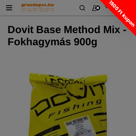
1500 Ft kupo
Dovit Base Method Mix -
Fokhagymás 900g