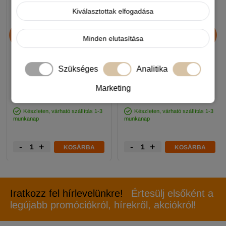
Kiválasztottak elfogadása
Chicopee HNL Protein Bar
Alice Professional Adult
jutalomfalat 25g
Balance Lamb & Pumpkin
Minden elutasítása
17+1kg
Szükséges
Analitika
890 Ft
11 990 Ft
-5%
-5%
Marketing
Készleten, várható szállítás 1-3
Készleten, várható szállítás 1-3
munkanap
munkanap
-
+
-
+
KOSÁRBA
KOSÁRBA
Iratkozz fel hírlevelünkre!
Értesülj elsőként a
legújabb promóciókról, hírekről, akciókról!