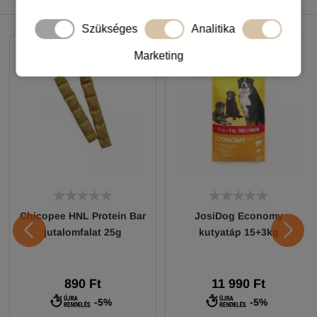
NEKED AJÁNLJUK
Szükséges
Analitika
Marketing
Chicopee HNL Protein Bar
JosiDog Economy
jutalomfalat 25g
kutyatáp 15+3kg
890 Ft
11 990 Ft
-5%
-5%