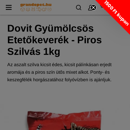
1500 Ft kupo
Dovit Gyümölcsös
Etetőkeverék - Piros
Szilvás 1kg
Az aszalt szilva kicsit édes, kicsit pálinkásan erjedt
aromája és a piros szín ütős mixet alkot. Ponty- és
keszegfélék horgászatához folyóvízben is ajánljuk.