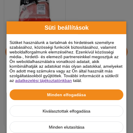
Süti beállítások
Sütiket használunk a tartalmak és hirdetések személyre
Dovit Gyümölcsös
szabásához, közösségi funkciók biztosításához, valamint
weboldalforgalmunk elemzéséhez. Ezenkívül közösségi
Etetőkeverék - Piros Epres
média-, hirdető- és elemező partnereinkkel megosztjuk az
1kg
Ön weboldalhasználatra vonatkozó adatait, akik
kombinálhatják az adatokat más olyan adatokkal, amelyeket
Ön adott meg számukra vagy az Ön által használt más
990 Ft
szolgáltatásokból gyűjtöttek. További információt a sütikről
az
adatkezelési tájékoztatónkban
talál.
-5%
Minden elfogadása
Készleten, várható szállítás 1-3
munkanap
Kiválasztottak elfogadása
-
+
KOSÁRBA
Minden elutasítása