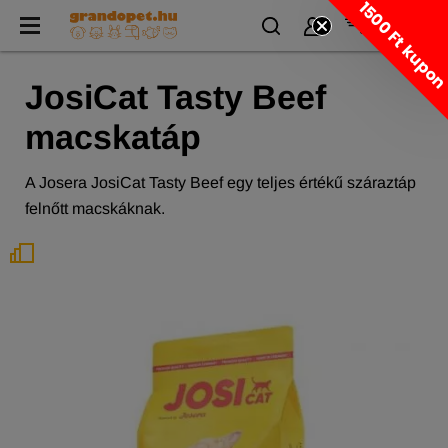
1500 Ft kupo
JosiCat Tasty Beef
macskatáp
A Josera JosiCat Tasty Beef egy teljes értékű száraztáp
felnőtt macskáknak.