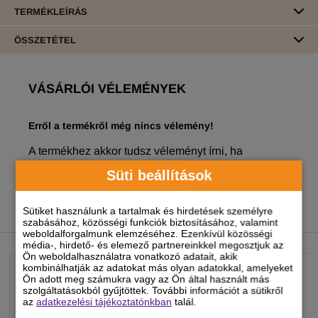
TERMÉKLEÍRÁS
ÖSSZETÉTEL
VÁSÁRLÓI VÉLEMÉNYEK
Erről a termékről még nincs vélemény!
A termékhez akkor tudsz véleményt írni, ha
regisztrált és bejelentkezett
felhasználó vagy!
Süti beállítások
Sütiket használunk a tartalmak és hirdetések személyre
szabásához, közösségi funkciók biztosításához, valamint
NEKED AJÁNLJUK
weboldalforgalmunk elemzéséhez. Ezenkívül közösségi
média-, hirdető- és elemező partnereinkkel megosztjuk az
Ön weboldalhasználatra vonatkozó adatait, akik
kombinálhatják az adatokat más olyan adatokkal, amelyeket
Ön adott meg számukra vagy az Ön által használt más
szolgáltatásokból gyűjtöttek. További információt a sütikről
az
adatkezelési tájékoztatónkban
talál.