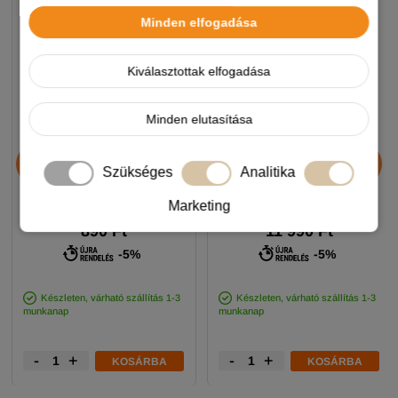
Minden elfogadása
Kiválasztottak elfogadása
Minden elutasítása
Chicopee HNL Protein Bar
JosiDog Economy
jutalomfalat 25g
kutyatáp 15+3kg
Szükséges
Analitika
Marketing
890 Ft
11 990 Ft
-5%
-5%
Készleten, várható szállítás 1-3
Készleten, várható szállítás 1-3
munkanap
munkanap
-
+
-
+
KOSÁRBA
KOSÁRBA