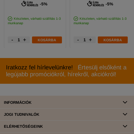
-5%
-5%
Készleten, várható szállítás 1-3
Készleten, várható szállítás 1-3
munkanap
munkanap
-
+
-
+
KOSÁRBA
KOSÁRBA
Iratkozz fel hírlevelünkre!
Értesülj elsőként a
legújabb promóciókról, hírekről, akciókról!
INFORMÁCIÓK
JOGI TUDNIVALÓK
ELÉRHETŐSÉGEINK