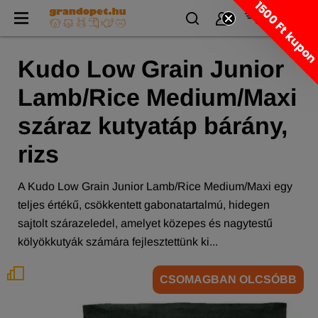
1500 Ft kupo
Kudo Low Grain Junior
Lamb/Rice Medium/Maxi
száraz kutyatáp bárány,
rizs
A Kudo Low Grain Junior Lamb/Rice Medium/Maxi egy
teljes értékű, csökkentett gabonatartalmú, hidegen
sajtolt szárazeledel, amelyet közepes és nagytestű
kölyökkutyák számára fejlesztettünk ki...
CSOMAGBAN OLCSÓBB