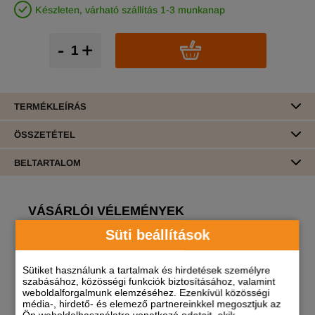
Készleten, várható szállítás 1-3 munkanap
-
+
TERMÉKLEÍRÁS
ÖSSZETÉTEL
BELTARTALOM
VÁSÁRLÓI VÉLEMÉNYEK
Süti beállítások
Erről a termékről még nincs vélemény!
Sütiket használunk a tartalmak és hirdetések személyre
A termékhez akkor tudsz véleményt írni, ha
szabásához, közösségi funkciók biztosításához, valamint
regisztrált és bejelentkezett
felhasználó vagy!
weboldalforgalmunk elemzéséhez. Ezenkívül közösségi
média-, hirdető- és elemező partnereinkkel megosztjuk az