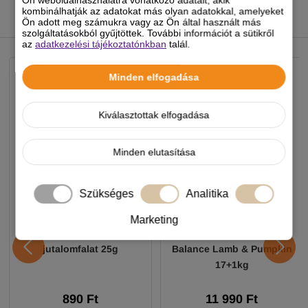
Ön weboldalhasználatra vonatkozó adatait, akik
kombinálhatják az adatokat más olyan adatokkal, amelyeket
Ön adott meg számukra vagy az Ön által használt más
NEKED AJÁNLJUK
szolgáltatásokból gyűjtöttek. További információt a sütikről
az
adatkezelési tájékoztatónkban
talál.
Minden elfogadása
Kiválasztottak elfogadása
Minden elutasítása
Szükséges
Analitika
Marketing
Chicopee HNL Protein Bar
Alice Professional Adult
jutalomfalat 25g
Balance Lamb & Pumpkin
17+1kg
890 Ft
11 990 Ft