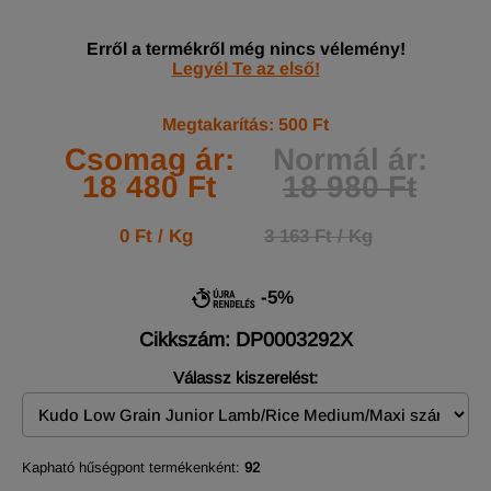
Erről a termékről még nincs vélemény!
Legyél Te az első!
Megtakarítás: 500 Ft
Csomag ár:
Normál ár:
18 480 Ft
18 980 Ft
0 Ft / Kg
3 163 Ft / Kg
-5%
Cikkszám: DP0003292X
Válassz kiszerelést:
Kapható hűségpont termékenként:
92